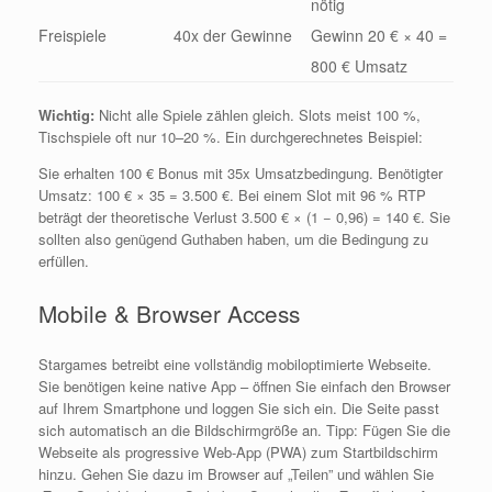
nötig
Freispiele
40x der Gewinne
Gewinn 20 € × 40 =
800 € Umsatz
Wichtig:
Nicht alle Spiele zählen gleich. Slots meist 100 %,
Tischspiele oft nur 10–20 %. Ein durchgerechnetes Beispiel:
Sie erhalten 100 € Bonus mit 35x Umsatzbedingung. Benötigter
Umsatz: 100 € × 35 = 3.500 €. Bei einem Slot mit 96 % RTP
beträgt der theoretische Verlust 3.500 € × (1 − 0,96) = 140 €. Sie
sollten also genügend Guthaben haben, um die Bedingung zu
erfüllen.
Mobile & Browser Access
Stargames betreibt eine vollständig mobiloptimierte Webseite.
Sie benötigen keine native App – öffnen Sie einfach den Browser
auf Ihrem Smartphone und loggen Sie sich ein. Die Seite passt
sich automatisch an die Bildschirmgröße an. Tipp: Fügen Sie die
Webseite als progressive Web-App (PWA) zum Startbildschirm
hinzu. Gehen Sie dazu im Browser auf „Teilen” und wählen Sie