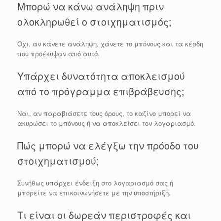
Μπορώ να κάνω ανάληψη πριν
ολοκληρωθεί ο στοιχηματισμός;
Όχι, αν κάνετε ανάληψη, χάνετε το μπόνους και τα κέρδη
που προέκυψαν από αυτό.
Υπάρχει δυνατότητα αποκλεισμού
από το πρόγραμμα επιβράβευσης;
Ναι, αν παραβιάσετε τους όρους, το καζίνο μπορεί να
ακυρώσει το μπόνους ή να αποκλείσει τον λογαριασμό.
Πώς μπορώ να ελέγξω την πρόοδο του
στοιχηματισμού;
Συνήθως υπάρχει ένδειξη στο λογαριασμό σας ή
μπορείτε να επικοινωνήσετε με την υποστήριξη.
Τι είναι οι δωρεάν περιστροφές και