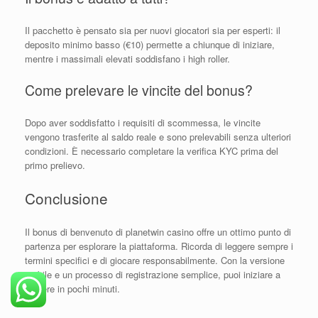
Il pacchetto è pensato sia per nuovi giocatori sia per esperti: il
deposito minimo basso (€10) permette a chiunque di iniziare,
mentre i massimali elevati soddisfano i high roller.
Come prelevare le vincite del bonus?
Dopo aver soddisfatto i requisiti di scommessa, le vincite
vengono trasferite al saldo reale e sono prelevabili senza ulteriori
condizioni. È necessario completare la verifica KYC prima del
primo prelievo.
Conclusione
Il bonus di benvenuto di planetwin casino offre un ottimo punto di
partenza per esplorare la piattaforma. Ricorda di leggere sempre i
termini specifici e di giocare responsabilmente. Con la versione
mobile e un processo di registrazione semplice, puoi iniziare a
vincere in pochi minuti.