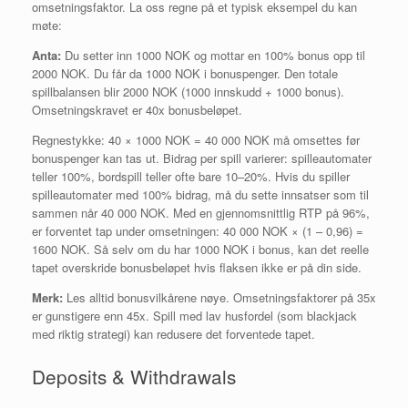
omsetningsfaktor. La oss regne på et typisk eksempel du kan
møte:
Anta:
Du setter inn 1000 NOK og mottar en 100% bonus opp til
2000 NOK. Du får da 1000 NOK i bonuspenger. Den totale
spillbalansen blir 2000 NOK (1000 innskudd + 1000 bonus).
Omsetningskravet er 40x bonusbeløpet.
Regnestykke: 40 × 1000 NOK = 40 000 NOK må omsettes før
bonuspenger kan tas ut. Bidrag per spill varierer: spilleautomater
teller 100%, bordspill teller ofte bare 10–20%. Hvis du spiller
spilleautomater med 100% bidrag, må du sette innsatser som til
sammen når 40 000 NOK. Med en gjennomsnittlig RTP på 96%,
er forventet tap under omsetningen: 40 000 NOK × (1 – 0,96) =
1600 NOK. Så selv om du har 1000 NOK i bonus, kan det reelle
tapet overskride bonusbeløpet hvis flaksen ikke er på din side.
Merk:
Les alltid bonusvilkårene nøye. Omsetningsfaktorer på 35x
er gunstigere enn 45x. Spill med lav husfordel (som blackjack
med riktig strategi) kan redusere det forventede tapet.
Deposits & Withdrawals