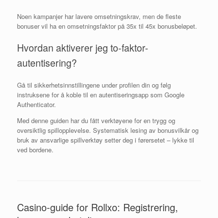
Noen kampanjer har lavere omsetningskrav, men de fleste
bonuser vil ha en omsetningsfaktor på 35x til 45x bonusbeløpet.
Hvordan aktiverer jeg to-faktor-
autentisering?
Gå til sikkerhetsinnstillingene under profilen din og følg
instruksene for å koble til en autentiseringsapp som Google
Authenticator.
Med denne guiden har du fått verktøyene for en trygg og
oversiktlig spillopplevelse. Systematisk lesing av bonusvilkår og
bruk av ansvarlige spillverktøy setter deg i førersetet – lykke til
ved bordene.
Casino-guide for Rollxo: Registrering,