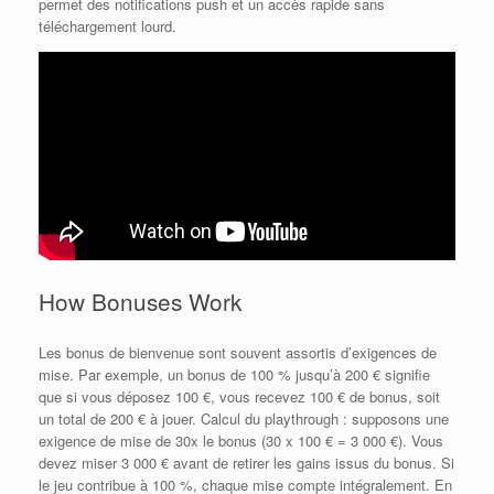
permet des notifications push et un accès rapide sans
téléchargement lourd.
How Bonuses Work
Les bonus de bienvenue sont souvent assortis d’exigences de
mise. Par exemple, un bonus de 100 % jusqu’à 200 € signifie
que si vous déposez 100 €, vous recevez 100 € de bonus, soit
un total de 200 € à jouer. Calcul du playthrough : supposons une
exigence de mise de 30x le bonus (30 x 100 € = 3 000 €). Vous
devez miser 3 000 € avant de retirer les gains issus du bonus. Si
le jeu contribue à 100 %, chaque mise compte intégralement. En