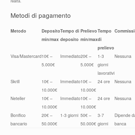
realtà.
Metodi di pagamento
Metodo
Deposito
Tempo di
Prelievo
Tempo
Commissi
min/max
deposito
min/max
di
prelievo
Visa/Mastercard
10€ –
Immediato
20€ –
1-3
Nessuna
5.000€
5.000€
giorni
lavorativi
Skrill
10€ –
Immediato
10€ –
24 ore
Nessuna
10.000€
10.000€
Neteller
10€ –
Immediato
10€ –
24 ore
Nessuna
10.000€
10.000€
Bonifico
20€ –
1-3 giorni
50€ –
3-7
Dipende da
bancario
50.000€
50.000€
giorni
banca