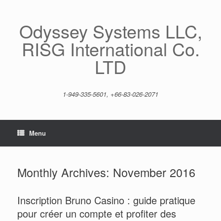
Skip
to
content
Odyssey Systems LLC,
RISG International Co.
LTD
1-949-335-5601, +66-83-026-2071
Menu
Monthly Archives:
November 2016
Inscription Bruno Casino : guide pratique
pour créer un compte et profiter des