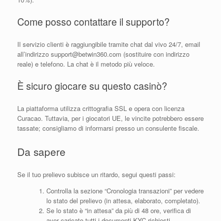
Come posso contattare il supporto?
Il servizio clienti è raggiungibile tramite chat dal vivo 24/7, email
all’indirizzo support@betwin360.com (sostituire con indirizzo
reale) e telefono. La chat è il metodo più veloce.
È sicuro giocare su questo casinò?
La piattaforma utilizza crittografia SSL e opera con licenza
Curacao. Tuttavia, per i giocatori UE, le vincite potrebbero essere
tassate; consigliamo di informarsi presso un consulente fiscale.
Da sapere
Se il tuo prelievo subisce un ritardo, segui questi passi:
Controlla la sezione “Cronologia transazioni” per vedere
lo stato del prelievo (in attesa, elaborato, completato).
Se lo stato è “in attesa” da più di 48 ore, verifica di
aver caricato tutti i documenti KYC richiesti.