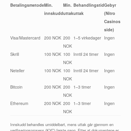
Betalingsmetode
Min.
Min.
Behandlingstid
Gebyr
innskudd
uttak
uttak
(Nitro
Casinos
side)
Visa/Mastercard
200 NOK
200
1–5 virkedager
Ingen
NOK
Skrill
100 NOK
100
Inntil 24 timer
Ingen
NOK
Neteller
100 NOK
100
Inntil 24 timer
Ingen
NOK
Bitcoin
200 NOK
200
1–3 timer
Ingen
NOK
Ethereum
200 NOK
200
1–3 timer
Ingen
NOK
Innskudd behandles umiddelbart, mens uttak går gjennom en
verifiseringsprosess (KYC) første gang. Etter at dokumentene er