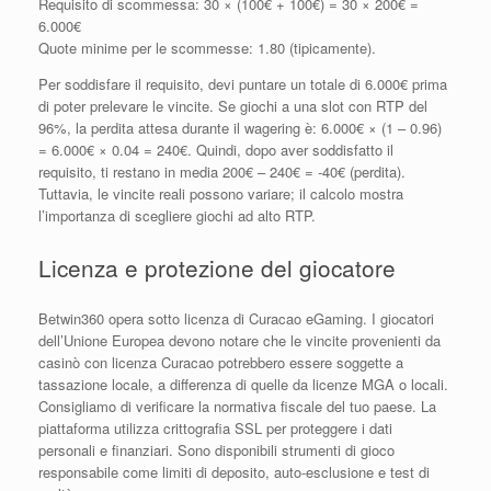
Requisito di scommessa: 30 × (100€ + 100€) = 30 × 200€ =
6.000€
Quote minime per le scommesse: 1.80 (tipicamente).
Per soddisfare il requisito, devi puntare un totale di 6.000€ prima
di poter prelevare le vincite. Se giochi a una slot con RTP del
96%, la perdita attesa durante il wagering è: 6.000€ × (1 – 0.96)
= 6.000€ × 0.04 = 240€. Quindi, dopo aver soddisfatto il
requisito, ti restano in media 200€ – 240€ = -40€ (perdita).
Tuttavia, le vincite reali possono variare; il calcolo mostra
l’importanza di scegliere giochi ad alto RTP.
Licenza e protezione del giocatore
Betwin360 opera sotto licenza di Curacao eGaming. I giocatori
dell’Unione Europea devono notare che le vincite provenienti da
casinò con licenza Curacao potrebbero essere soggette a
tassazione locale, a differenza di quelle da licenze MGA o locali.
Consigliamo di verificare la normativa fiscale del tuo paese. La
piattaforma utilizza crittografia SSL per proteggere i dati
personali e finanziari. Sono disponibili strumenti di gioco
responsabile come limiti di deposito, auto-esclusione e test di