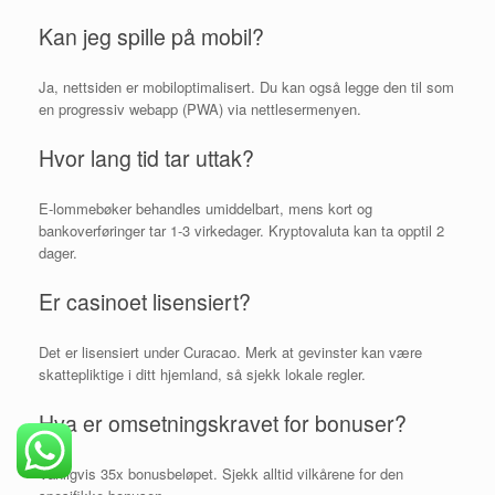
Kan jeg spille på mobil?
Ja, nettsiden er mobiloptimalisert. Du kan også legge den til som
en progressiv webapp (PWA) via nettlesermenyen.
Hvor lang tid tar uttak?
E-lommebøker behandles umiddelbart, mens kort og
bankoverføringer tar 1-3 virkedager. Kryptovaluta kan ta opptil 2
dager.
Er casinoet lisensiert?
Det er lisensiert under Curacao. Merk at gevinster kan være
skattepliktige i ditt hjemland, så sjekk lokale regler.
Hva er omsetningskravet for bonuser?
Vanligvis 35x bonusbeløpet. Sjekk alltid vilkårene for den