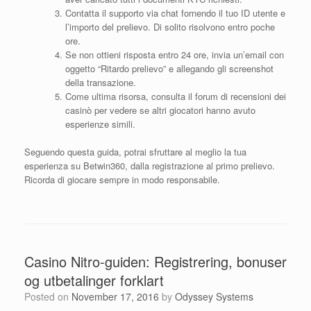
Contatta il supporto via chat fornendo il tuo ID utente e
l’importo del prelievo. Di solito risolvono entro poche
ore.
Se non ottieni risposta entro 24 ore, invia un’email con
oggetto “Ritardo prelievo” e allegando gli screenshot
della transazione.
Come ultima risorsa, consulta il forum di recensioni dei
casinò per vedere se altri giocatori hanno avuto
esperienze simili.
Seguendo questa guida, potrai sfruttare al meglio la tua
esperienza su Betwin360, dalla registrazione al primo prelievo.
Ricorda di giocare sempre in modo responsabile.
Casino Nitro-guiden: Registrering, bonuser
og utbetalinger forklart
Posted on
November 17, 2016
by
Odyssey Systems