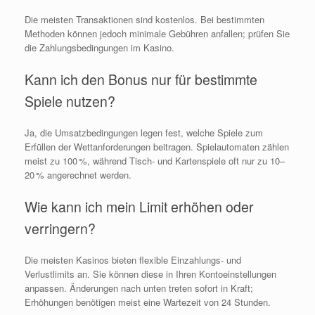
Die meisten Transaktionen sind kostenlos. Bei bestimmten
Methoden können jedoch minimale Gebühren anfallen; prüfen Sie
die Zahlungsbedingungen im Kasino.
Kann ich den Bonus nur für bestimmte
Spiele nutzen?
Ja, die Umsatzbedingungen legen fest, welche Spiele zum
Erfüllen der Wettanforderungen beitragen. Spielautomaten zählen
meist zu 100 %, während Tisch- und Kartenspiele oft nur zu 10–
20 % angerechnet werden.
Wie kann ich mein Limit erhöhen oder
verringern?
Die meisten Kasinos bieten flexible Einzahlungs- und
Verlustlimits an. Sie können diese in Ihren Kontoeinstellungen
anpassen. Änderungen nach unten treten sofort in Kraft;
Erhöhungen benötigen meist eine Wartezeit von 24 Stunden.