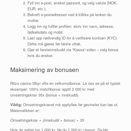
Fyll inn e-post, ønsket passord, og velg valuta (NOK,
EUR, etc.).
Bekreft e-postadressen ved å klikke på lenken du
mottar.
Logg inn og fullfør profilen: skriv inn navn, adresse,
fødselsdato og mobil.
Last opp nødvendig ID for å verifisere kontoen (KYC).
Dette må gjøres før første uttak.
Gjør et førsteinnskudd via “Kassa”-siden – velg bonus
hvis du ønsker.
Maksimering av bonusen
Ritzo casino tilbyr ofte en velkomstbonus. La oss se på et typisk
eksempel: 100% matchbonus opptil 2 000 kr med
omsetningskrav 35x (bonus + innskudd).
Viktig:
Omsetningskravet må oppfylles før gevinster kan tas ut.
Matematikken er:
Omsetningskrav = (innskudd + bonus) × 35
Hvis du setter inn 1 000 kr, får du 1 000 kr i bonus. Da blir