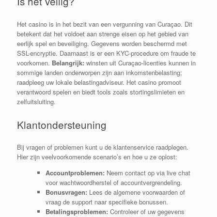
Is het veilig?
Het casino is in het bezit van een vergunning van Curaçao. Dit
betekent dat het voldoet aan strenge eisen op het gebied van
eerlijk spel en beveiliging. Gegevens worden beschermd met
SSL-encryptie. Daarnaast is er een KYC-procedure om fraude te
voorkomen.
Belangrijk:
winsten uit Curaçao-licenties kunnen in
sommige landen onderworpen zijn aan inkomstenbelasting;
raadpleeg uw lokale belastingadviseur. Het casino promoot
verantwoord spelen en biedt tools zoals stortingslimieten en
zelfuitsluiting.
Klantondersteuning
Bij vragen of problemen kunt u de klantenservice raadplegen.
Hier zijn veelvoorkomende scenario’s en hoe u ze oplost:
Accountproblemen:
Neem contact op via live chat
voor wachtwoordherstel of accountvergrendeling.
Bonusvragen:
Lees de algemene voorwaarden of
vraag de support naar specifieke bonussen.
Betalingsproblemen:
Controleer of uw gegevens