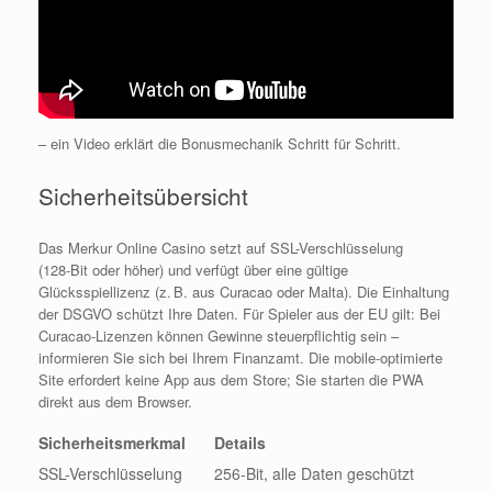
– ein Video erklärt die Bonusmechanik Schritt für Schritt.
Sicherheitsübersicht
Das Merkur Online Casino setzt auf SSL-Verschlüsselung
(128‑Bit oder höher) und verfügt über eine gültige
Glücksspiellizenz (z. B. aus Curacao oder Malta). Die Einhaltung
der DSGVO schützt Ihre Daten. Für Spieler aus der EU gilt: Bei
Curacao-Lizenzen können Gewinne steuerpflichtig sein –
informieren Sie sich bei Ihrem Finanzamt. Die mobile-optimierte
Site erfordert keine App aus dem Store; Sie starten die PWA
direkt aus dem Browser.
Sicherheitsmerkmal
Details
SSL-Verschlüsselung
256‑Bit, alle Daten geschützt