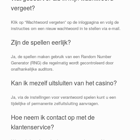
vergeet?
Klik op “Wachtwoord vergeten” op de inlogpagina en volg de
instructies om een nieuw wachtwoord in te stellen via e-mail.
Zijn de spellen eerlijk?
Ja, de spellen maken gebruik van een Random Number
Generator (RNG) die regelmatig wordt gecontroleerd door
onafhankelijke auditors.
Kan ik mezelf uitsluiten van het casino?
Ja, via de instellingen voor verantwoord spelen kunt u een
tijdelijke of permanente zelfuitsluiting aanvragen.
Hoe neem ik contact op met de
klantenservice?