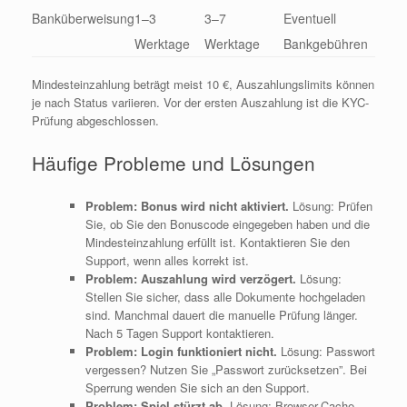
Banküberweisung
1–3
3–7
Eventuell
Werktage
Werktage
Bankgebühren
Mindesteinzahlung beträgt meist 10 €, Auszahlungslimits können
je nach Status variieren. Vor der ersten Auszahlung ist die KYC-
Prüfung abgeschlossen.
Häufige Probleme und Lösungen
Problem: Bonus wird nicht aktiviert.
Lösung: Prüfen
Sie, ob Sie den Bonuscode eingegeben haben und die
Mindesteinzahlung erfüllt ist. Kontaktieren Sie den
Support, wenn alles korrekt ist.
Problem: Auszahlung wird verzögert.
Lösung:
Stellen Sie sicher, dass alle Dokumente hochgeladen
sind. Manchmal dauert die manuelle Prüfung länger.
Nach 5 Tagen Support kontaktieren.
Problem: Login funktioniert nicht.
Lösung: Passwort
vergessen? Nutzen Sie „Passwort zurücksetzen”. Bei
Sperrung wenden Sie sich an den Support.
Problem: Spiel stürzt ab.
Lösung: Browser-Cache