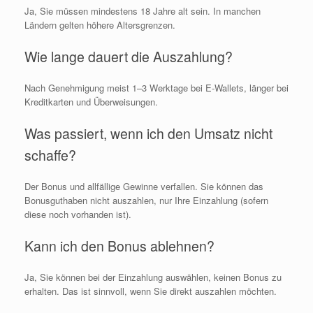
Ja, Sie müssen mindestens 18 Jahre alt sein. In manchen
Ländern gelten höhere Altersgrenzen.
Wie lange dauert die Auszahlung?
Nach Genehmigung meist 1–3 Werktage bei E‑Wallets, länger bei
Kreditkarten und Überweisungen.
Was passiert, wenn ich den Umsatz nicht
schaffe?
Der Bonus und allfällige Gewinne verfallen. Sie können das
Bonusguthaben nicht auszahlen, nur Ihre Einzahlung (sofern
diese noch vorhanden ist).
Kann ich den Bonus ablehnen?
Ja, Sie können bei der Einzahlung auswählen, keinen Bonus zu
erhalten. Das ist sinnvoll, wenn Sie direkt auszahlen möchten.