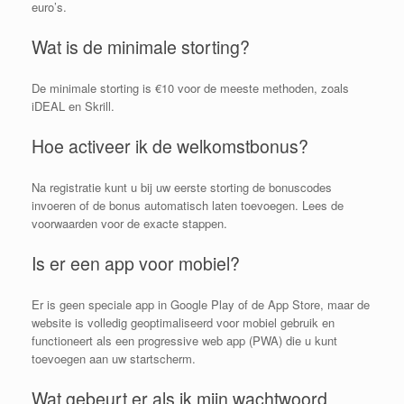
euro’s.
Wat is de minimale storting?
De minimale storting is €10 voor de meeste methoden, zoals
iDEAL en Skrill.
Hoe activeer ik de welkomstbonus?
Na registratie kunt u bij uw eerste storting de bonuscodes
invoeren of de bonus automatisch laten toevoegen. Lees de
voorwaarden voor de exacte stappen.
Is er een app voor mobiel?
Er is geen speciale app in Google Play of de App Store, maar de
website is volledig geoptimaliseerd voor mobiel gebruik en
functioneert als een progressive web app (PWA) die u kunt
toevoegen aan uw startscherm.
Wat gebeurt er als ik mijn wachtwoord