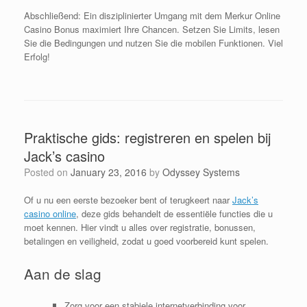
Abschließend: Ein disziplinierter Umgang mit dem Merkur Online
Casino Bonus maximiert Ihre Chancen. Setzen Sie Limits, lesen
Sie die Bedingungen und nutzen Sie die mobilen Funktionen. Viel
Erfolg!
Praktische gids: registreren en spelen bij
Jack’s casino
Posted on
January 23, 2016
by
Odyssey Systems
Of u nu een eerste bezoeker bent of terugkeert naar
Jack’s
casino online
, deze gids behandelt de essentiële functies die u
moet kennen. Hier vindt u alles over registratie, bonussen,
betalingen en veiligheid, zodat u goed voorbereid kunt spelen.
Aan de slag
Zorg voor een stabiele internetverbinding voor