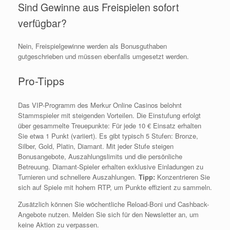
Sind Gewinne aus Freispielen sofort
verfügbar?
Nein, Freispielgewinne werden als Bonusguthaben
gutgeschrieben und müssen ebenfalls umgesetzt werden.
Pro-Tipps
Das VIP-Programm des Merkur Online Casinos belohnt
Stammspieler mit steigenden Vorteilen. Die Einstufung erfolgt
über gesammelte Treuepunkte: Für jede 10 € Einsatz erhalten
Sie etwa 1 Punkt (variiert). Es gibt typisch 5 Stufen: Bronze,
Silber, Gold, Platin, Diamant. Mit jeder Stufe steigen
Bonusangebote, Auszahlungslimits und die persönliche
Betreuung. Diamant-Spieler erhalten exklusive Einladungen zu
Turnieren und schnellere Auszahlungen.
Tipp:
Konzentrieren Sie
sich auf Spiele mit hohem RTP, um Punkte effizient zu sammeln.
Zusätzlich können Sie wöchentliche Reload-Boni und Cashback-
Angebote nutzen. Melden Sie sich für den Newsletter an, um
keine Aktion zu verpassen.