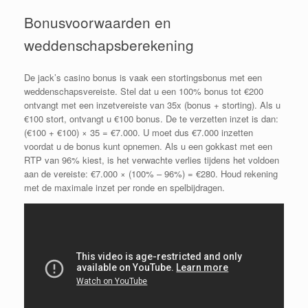
Bonusvoorwaarden en
weddenschapsberekening
De jack’s casino bonus is vaak een stortingsbonus met een
weddenschapsvereiste. Stel dat u een 100% bonus tot €200
ontvangt met een inzetvereiste van 35x (bonus + storting). Als u
€100 stort, ontvangt u €100 bonus. De te verzetten inzet is dan:
(€100 + €100) × 35 = €7.000. U moet dus €7.000 inzetten
voordat u de bonus kunt opnemen. Als u een gokkast met een
RTP van 96% kiest, is het verwachte verlies tijdens het voldoen
aan de vereiste: €7.000 × (100% – 96%) = €280. Houd rekening
met de maximale inzet per ronde en spelbijdragen.