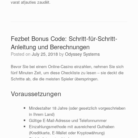
varat atļauties zaudēt.
Fezbet Bonus Code: Schritt-für-Schritt-
Anleitung und Berechnungen
Posted on
July 25, 2018
by
Odyssey Systems
Bevor Sie bei einem Online-Casino einzahlen, nehmen Sie sich
fünf Minuten Zeit, um diese Checkliste zu lesen – sie deckt die
Schritte ab, die die meisten Spieler überspringen.
Voraussetzungen
Mindestalter 18 Jahre (oder gesetzlich vorgeschrieben
in Ihrem Land)
Gültige E-Mail-Adresse und Telefonnummer
Einzahlungsmethode mit ausreichend Guthaben
(Kreditkarte, E-Wallet oder Kryptowährung)