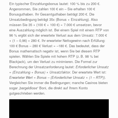
Ein typischer Einzahlungsbonus lautet: 100 % bis zu 200 €.
Angenommen, Sie zahlen 100 € ein – Sie erhalten 100 €
Bonusguthaben. Ihr Gesamtguthaben beträgt 200 €. Die
Umsatzbedingung beträgt 35x (Bonus + Einzahlung). Also
müssen Sie 35 × (100 € + 100 €) = 7.000 € umsetzen, bevor
eine Auszahlung möglich ist. Bei einem Spiel mit einem RTP von
96 % ergibt sich der erwartete Verlust aus dem Umsatz: 7.000 €
× (1 – 0,96) = 280 €. Ihr erwarteter Nettogewinn nach Erfüllung:
100 € Bonus – 280 € Verlust = –180 €. Das bedeutet, dass der
Bonus mathematisch negativ ist, wenn Sie bei diesem RTP
spielen. Wählen Sie Spiele mit hohem RTP (z. B. 98 % bei
Blackjack), um den Verlust zu minimieren. Die Formel zur
Berechnung der Umsatzanforderung lautet:
Erforderlicher Umsatz
= (Einzahlung + Bonus) × Umsatzfaktor
. Der erwartete Wert ist:
Erwarteter Wert = Bonus – (Erforderlicher Umsatz × (1 – RTP))
.
Vergleichen Sie immer die Bedingungen; manche Casinos bieten
sogar „bargeldlose“ Boni, die direkt auf Ihrem Konto
gutgeschrieben werden.