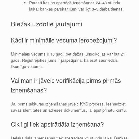
Parasti kazino apstrādā izņemšanas 24–48 stundu
laikā; bankas pārskaitījumi var ilgt 3–5 darba dienas.
Biežāk uzdotie jautājumi
Kādi ir minimālie vecuma ierobežojumi?
Minimālais vecums ir 18 gadi, bet dažās jurisdikcijās var būt 21
gads. Reģistrējoties jums ir jāapstiprina, ka esat sasniedzis
likumīgo vecumu.
Vai man ir jāveic verifikācija pirms pirmās
izņemšanas?
Jā, pirms jebkuras izņemšanas jāveic KYC process. Iesniedziet
savas identitātes un adreses dokumentus, lai apstiprinātu kontu.
Cik ilgi tiek apstrādāta izņemšana?
Lielākā daļa izņemšanas tiek apstrādāta 24 stundu laikā. Bankas