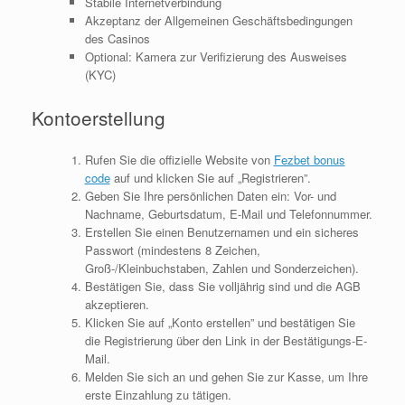
Stabile Internetverbindung
Akzeptanz der Allgemeinen Geschäftsbedingungen
des Casinos
Optional: Kamera zur Verifizierung des Ausweises
(KYC)
Kontoerstellung
Rufen Sie die offizielle Website von
Fezbet bonus
code
auf und klicken Sie auf „Registrieren”.
Geben Sie Ihre persönlichen Daten ein: Vor- und
Nachname, Geburtsdatum, E-Mail und Telefonnummer.
Erstellen Sie einen Benutzernamen und ein sicheres
Passwort (mindestens 8 Zeichen,
Groß-/Kleinbuchstaben, Zahlen und Sonderzeichen).
Bestätigen Sie, dass Sie volljährig sind und die AGB
akzeptieren.
Klicken Sie auf „Konto erstellen” und bestätigen Sie
die Registrierung über den Link in der Bestätigungs-E-
Mail.
Melden Sie sich an und gehen Sie zur Kasse, um Ihre
erste Einzahlung zu tätigen.