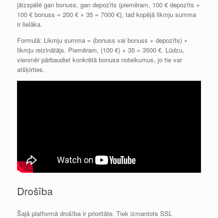
jāizspēlē gan bonuss, gan depozīts (piemēram, 100 € depozīts +
100 € bonuss = 200 € × 35 = 7000 €), tad kopējā likmju summa
ir lielāka.
Formulā: Likmju summa = (bonuss vai bonuss + depozīts) ×
likmju reizinātājs. Piemēram, (100 €) × 35 = 3500 €. Lūdzu,
vienmēr pārbaudiet konkrētā bonusa noteikumus, jo tie var
atšķirties.
Drošība
Šajā platformā drošība ir prioritāte. Tiek izmantots SSL