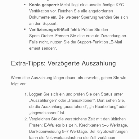
Konto gesperrt:
Meist liegt eine unvollständige KYC-
Verifikation vor. Reichen Sie alle angeforderten
Dokumente ein. Bei weiterer Sperrung wenden Sie sich
an den Support.
Verifizierungs-E-Mail fehlt:
Prüfen Sie den
Spam‑Ordner. Fordern Sie eine erneute Zusendung an.
Falls nicht, nutzen Sie die Support-Funktion „E-Mail
erneut senden“.
Extra-Tipps: Verzögerte Auszahlung
Wenn eine Auszahlung länger dauert als erwartet, gehen Sie wie
folgt vor:
Loggen Sie sich ein und prüfen Sie den Status unter
„Auszahlungen“ oder „Transaktionen“. Dort sehen Sie,
ob die Auszahlung „ausstehend“, „in Bearbeitung“ oder
„abgeschlossen“ ist.
Vergleichen Sie die verstrichene Zeit mit den üblichen
Fristen: E‑Wallets bis 24 h, Kreditkarten 3–5 Werktage,
Banküberweisung 5–7 Werktage. Bei Kryptowährungen
kann die Netzwerkauslastung die Zeit verlängern.