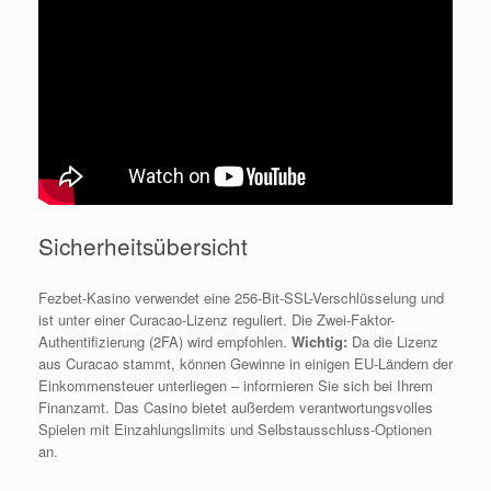
Sicherheitsübersicht
Fezbet-Kasino verwendet eine 256-Bit-SSL-Verschlüsselung und
ist unter einer Curacao-Lizenz reguliert. Die Zwei-Faktor-
Authentifizierung (2FA) wird empfohlen.
Wichtig:
Da die Lizenz
aus Curacao stammt, können Gewinne in einigen EU-Ländern der
Einkommensteuer unterliegen – informieren Sie sich bei Ihrem
Finanzamt. Das Casino bietet außerdem verantwortungsvolles
Spielen mit Einzahlungslimits und Selbstausschluss-Optionen
an.