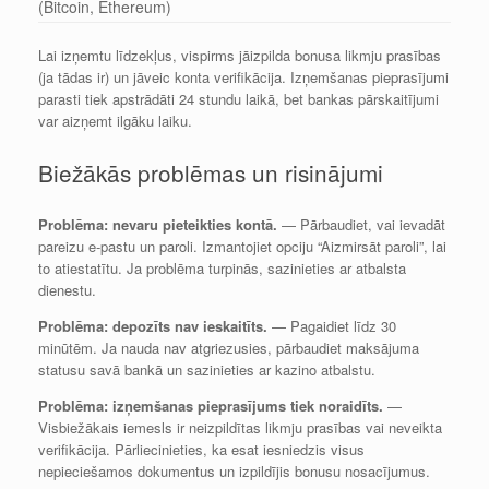
(Bitcoin, Ethereum)
Lai izņemtu līdzekļus, vispirms jāizpilda bonusa likmju prasības
(ja tādas ir) un jāveic konta verifikācija. Izņemšanas pieprasījumi
parasti tiek apstrādāti 24 stundu laikā, bet bankas pārskaitījumi
var aizņemt ilgāku laiku.
Biežākās problēmas un risinājumi
Problēma: nevaru pieteikties kontā.
— Pārbaudiet, vai ievadāt
pareizu e-pastu un paroli. Izmantojiet opciju “Aizmirsāt paroli”, lai
to atiestatītu. Ja problēma turpinās, sazinieties ar atbalsta
dienestu.
Problēma: depozīts nav ieskaitīts.
— Pagaidiet līdz 30
minūtēm. Ja nauda nav atgriezusies, pārbaudiet maksājuma
statusu savā bankā un sazinieties ar kazino atbalstu.
Problēma: izņemšanas pieprasījums tiek noraidīts.
—
Visbiežākais iemesls ir neizpildītas likmju prasības vai neveikta
verifikācija. Pārliecinieties, ka esat iesniedzis visus
nepieciešamos dokumentus un izpildījis bonusu nosacījumus.