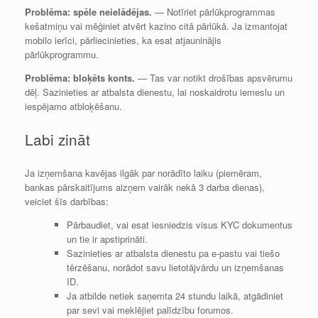
Problēma: spēle neielādējas.
— Notīriet pārlūkprogrammas
kešatmiņu vai mēģiniet atvērt kazino citā pārlūkā. Ja izmantojat
mobilo ierīci, pārliecinieties, ka esat atjauninājis
pārlūkprogrammu.
Problēma: bloķēts konts.
— Tas var notikt drošības apsvērumu
dēļ. Sazinieties ar atbalsta dienestu, lai noskaidrotu iemeslu un
iespējamo atbloķēšanu.
Labi zināt
Ja izņemšana kavējas ilgāk par norādīto laiku (piemēram,
bankas pārskaitījums aizņem vairāk nekā 3 darba dienas),
veiciet šīs darbības:
Pārbaudiet, vai esat iesniedzis visus KYC dokumentus
un tie ir apstiprināti.
Sazinieties ar atbalsta dienestu pa e-pastu vai tiešo
tērzēšanu, norādot savu lietotājvārdu un izņemšanas
ID.
Ja atbilde netiek saņemta 24 stundu laikā, atgādiniet
par sevi vai meklējiet palīdzību forumos.