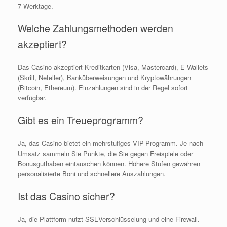
7 Werktage.
Welche Zahlungsmethoden werden
akzeptiert?
Das Casino akzeptiert Kreditkarten (Visa, Mastercard), E‑Wallets
(Skrill, Neteller), Banküberweisungen und Kryptowährungen
(Bitcoin, Ethereum). Einzahlungen sind in der Regel sofort
verfügbar.
Gibt es ein Treueprogramm?
Ja, das Casino bietet ein mehrstufiges VIP-Programm. Je nach
Umsatz sammeln Sie Punkte, die Sie gegen Freispiele oder
Bonusguthaben eintauschen können. Höhere Stufen gewähren
personalisierte Boni und schnellere Auszahlungen.
Ist das Casino sicher?
Ja, die Plattform nutzt SSL-Verschlüsselung und eine Firewall.