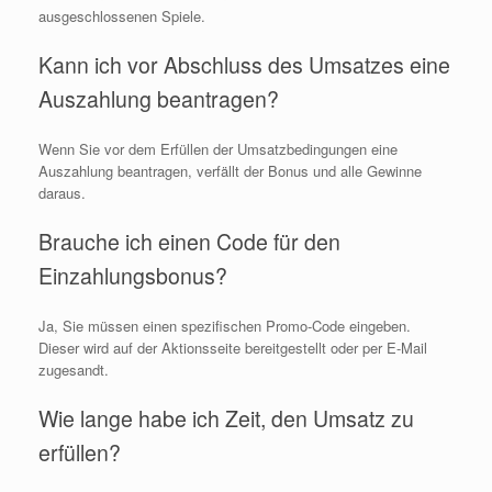
ausgeschlossenen Spiele.
Kann ich vor Abschluss des Umsatzes eine
Auszahlung beantragen?
Wenn Sie vor dem Erfüllen der Umsatzbedingungen eine
Auszahlung beantragen, verfällt der Bonus und alle Gewinne
daraus.
Brauche ich einen Code für den
Einzahlungsbonus?
Ja, Sie müssen einen spezifischen Promo-Code eingeben.
Dieser wird auf der Aktionsseite bereitgestellt oder per E-Mail
zugesandt.
Wie lange habe ich Zeit, den Umsatz zu
erfüllen?