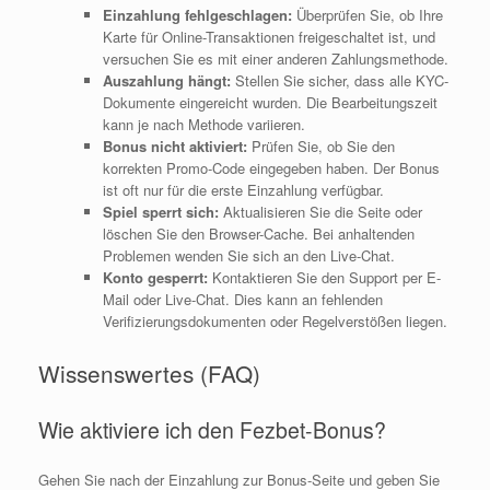
Einzahlung fehlgeschlagen:
Überprüfen Sie, ob Ihre
Karte für Online-Transaktionen freigeschaltet ist, und
versuchen Sie es mit einer anderen Zahlungsmethode.
Auszahlung hängt:
Stellen Sie sicher, dass alle KYC-
Dokumente eingereicht wurden. Die Bearbeitungszeit
kann je nach Methode variieren.
Bonus nicht aktiviert:
Prüfen Sie, ob Sie den
korrekten Promo-Code eingegeben haben. Der Bonus
ist oft nur für die erste Einzahlung verfügbar.
Spiel sperrt sich:
Aktualisieren Sie die Seite oder
löschen Sie den Browser-Cache. Bei anhaltenden
Problemen wenden Sie sich an den Live-Chat.
Konto gesperrt:
Kontaktieren Sie den Support per E-
Mail oder Live-Chat. Dies kann an fehlenden
Verifizierungsdokumenten oder Regelverstößen liegen.
Wissenswertes (FAQ)
Wie aktiviere ich den Fezbet-Bonus?
Gehen Sie nach der Einzahlung zur Bonus-Seite und geben Sie