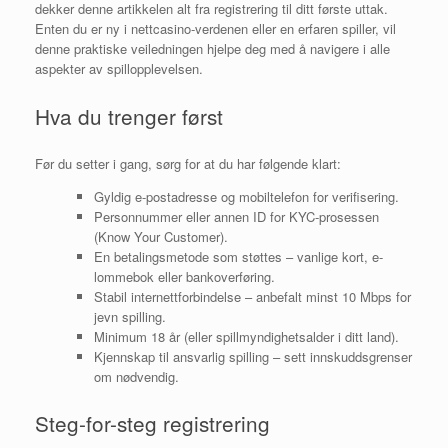
dekker denne artikkelen alt fra registrering til ditt første uttak.
Enten du er ny i nettcasino-verdenen eller en erfaren spiller, vil
denne praktiske veiledningen hjelpe deg med å navigere i alle
aspekter av spillopplevelsen.
Hva du trenger først
Før du setter i gang, sørg for at du har følgende klart:
Gyldig e-postadresse og mobiltelefon for verifisering.
Personnummer eller annen ID for KYC-prosessen
(Know Your Customer).
En betalingsmetode som støttes – vanlige kort, e-
lommebok eller bankoverføring.
Stabil internettforbindelse – anbefalt minst 10 Mbps for
jevn spilling.
Minimum 18 år (eller spillmyndighetsalder i ditt land).
Kjennskap til ansvarlig spilling – sett innskuddsgrenser
om nødvendig.
Steg-for-steg registrering