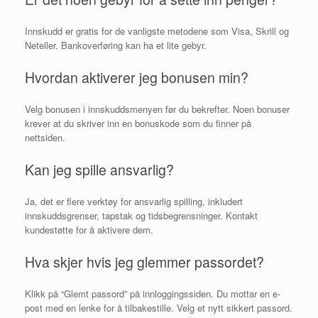
Innskudd er gratis for de vanligste metodene som Visa, Skrill og
Neteller. Bankoverføring kan ha et lite gebyr.
Hvordan aktiverer jeg bonusen min?
Velg bonusen i innskuddsmenyen før du bekrefter. Noen bonuser
krever at du skriver inn en bonuskode som du finner på
nettsiden.
Kan jeg spille ansvarlig?
Ja, det er flere verktøy for ansvarlig spilling, inkludert
innskuddsgrenser, tapstak og tidsbegrensninger. Kontakt
kundestøtte for å aktivere dem.
Hva skjer hvis jeg glemmer passordet?
Klikk på “Glemt passord” på innloggingssiden. Du mottar en e-
post med en lenke for å tilbakestille. Velg et nytt sikkert passord.