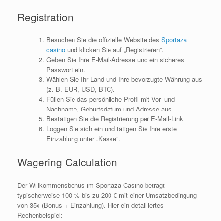
Registration
Besuchen Sie die offizielle Website des
Sportaza
casino
und klicken Sie auf „Registrieren”.
Geben Sie Ihre E-Mail-Adresse und ein sicheres
Passwort ein.
Wählen Sie Ihr Land und Ihre bevorzugte Währung aus
(z. B. EUR, USD, BTC).
Füllen Sie das persönliche Profil mit Vor- und
Nachname, Geburtsdatum und Adresse aus.
Bestätigen Sie die Registrierung per E-Mail-Link.
Loggen Sie sich ein und tätigen Sie Ihre erste
Einzahlung unter „Kasse”.
Wagering Calculation
Der Willkommensbonus im Sportaza-Casino beträgt
typischerweise 100 % bis zu 200 € mit einer Umsatzbedingung
von 35x (Bonus + Einzahlung). Hier ein detailliertes
Rechenbeispiel: