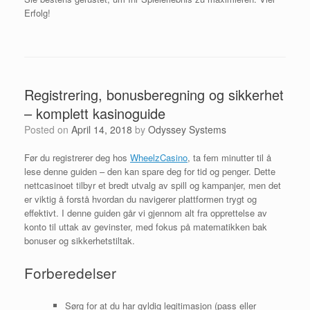
Erfolg!
Registrering, bonusberegning og sikkerhet
– komplett kasinoguide
Posted on
April 14, 2018
by
Odyssey Systems
Før du registrerer deg hos
WheelzCasino
, ta fem minutter til å
lese denne guiden – den kan spare deg for tid og penger. Dette
nettcasinoet tilbyr et bredt utvalg av spill og kampanjer, men det
er viktig å forstå hvordan du navigerer plattformen trygt og
effektivt. I denne guiden går vi gjennom alt fra opprettelse av
konto til uttak av gevinster, med fokus på matematikken bak
bonuser og sikkerhetstiltak.
Forberedelser
Sørg for at du har gyldig legitimasjon (pass eller