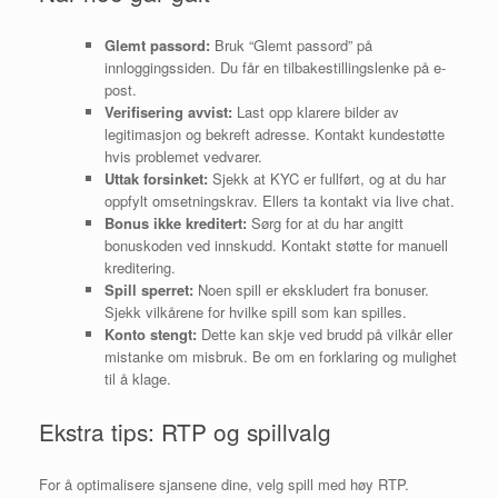
Glemt passord:
Bruk “Glemt passord” på
innloggingssiden. Du får en tilbakestillingslenke på e-
post.
Verifisering avvist:
Last opp klarere bilder av
legitimasjon og bekreft adresse. Kontakt kundestøtte
hvis problemet vedvarer.
Uttak forsinket:
Sjekk at KYC er fullført, og at du har
oppfylt omsetningskrav. Ellers ta kontakt via live chat.
Bonus ikke kreditert:
Sørg for at du har angitt
bonuskoden ved innskudd. Kontakt støtte for manuell
kreditering.
Spill sperret:
Noen spill er ekskludert fra bonuser.
Sjekk vilkårene for hvilke spill som kan spilles.
Konto stengt:
Dette kan skje ved brudd på vilkår eller
mistanke om misbruk. Be om en forklaring og mulighet
til å klage.
Ekstra tips: RTP og spillvalg
For å optimalisere sjansene dine, velg spill med høy RTP.