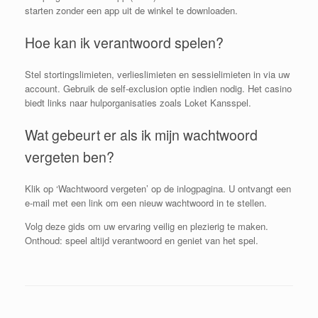
starten zonder een app uit de winkel te downloaden.
Hoe kan ik verantwoord spelen?
Stel stortingslimieten, verlieslimieten en sessielimieten in via uw
account. Gebruik de self-exclusion optie indien nodig. Het casino
biedt links naar hulporganisaties zoals Loket Kansspel.
Wat gebeurt er als ik mijn wachtwoord
vergeten ben?
Klik op ‘Wachtwoord vergeten’ op de inlogpagina. U ontvangt een
e-mail met een link om een nieuw wachtwoord in te stellen.
Volg deze gids om uw ervaring veilig en plezierig te maken.
Onthoud: speel altijd verantwoord en geniet van het spel.