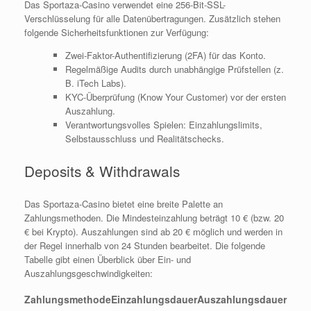
Das Sportaza-Casino verwendet eine 256-Bit-SSL-
Verschlüsselung für alle Datenübertragungen. Zusätzlich stehen
folgende Sicherheitsfunktionen zur Verfügung:
Zwei-Faktor-Authentifizierung (2FA) für das Konto.
Regelmäßige Audits durch unabhängige Prüfstellen (z.
B. iTech Labs).
KYC-Überprüfung (Know Your Customer) vor der ersten
Auszahlung.
Verantwortungsvolles Spielen: Einzahlungslimits,
Selbstausschluss und Realitätschecks.
Deposits & Withdrawals
Das Sportaza-Casino bietet eine breite Palette an
Zahlungsmethoden. Die Mindesteinzahlung beträgt 10 € (bzw. 20
€ bei Krypto). Auszahlungen sind ab 20 € möglich und werden in
der Regel innerhalb von 24 Stunden bearbeitet. Die folgende
Tabelle gibt einen Überblick über Ein- und
Auszahlungsgeschwindigkeiten:
Zahlungsmethode
Einzahlungsdauer
Auszahlungsdauer