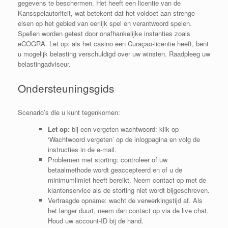
gegevens te beschermen. Het heeft een licentie van de
Kansspelautoriteit, wat betekent dat het voldoet aan strenge
eisen op het gebied van eerlijk spel en verantwoord spelen.
Spellen worden getest door onafhankelijke instanties zoals
eCOGRA. Let op: als het casino een Curaçao-licentie heeft, bent
u mogelijk belasting verschuldigd over uw winsten. Raadpleeg uw
belastingadviseur.
Ondersteuningsgids
Scenario’s die u kunt tegenkomen:
Let op:
bij een vergeten wachtwoord: klik op
‘Wachtwoord vergeten’ op de inlogpagina en volg de
instructies in de e-mail.
Problemen met storting: controleer of uw
betaalmethode wordt geaccepteerd en of u de
minimumlimiet heeft bereikt. Neem contact op met de
klantenservice als de storting niet wordt bijgeschreven.
Vertraagde opname: wacht de verwerkingstijd af. Als
het langer duurt, neem dan contact op via de live chat.
Houd uw account-ID bij de hand.