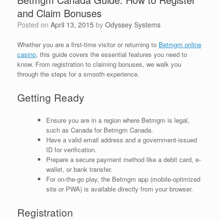
and Claim Bonuses
Posted on
April 13, 2015
by
Odyssey Systems
Whether you are a first-time visitor or returning to
Betmgm online
casino
, this guide covers the essential features you need to
know. From registration to claiming bonuses, we walk you
through the steps for a smooth experience.
Getting Ready
Ensure you are in a region where Betmgm is legal,
such as Canada for Betmgm Canada.
Have a valid email address and a government-issued
ID for verification.
Prepare a secure payment method like a debit card, e-
wallet, or bank transfer.
For on-the-go play, the Betmgm app (mobile-optimized
site or PWA) is available directly from your browser.
Registration