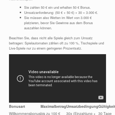
Sie zahlen 50 € ein und erhalten 50 € Bonus.
Umsatzanforderung: (50 € + 50 €) × 30 = 3.000 €.
Sie müssen also Wetten im Wert von 3.000 €
platzieren, bevor Sie Gewinne aus dem Bonus
auszahlen können.
Beachten Sie, dass nicht alle Spiele gleich zum Umsatz
beitragen: Spielautomaten zählen oft zu 100 %, Tischspiele und
Live-Spiele nur zu einem geringeren Prozentsatz.
Bonusart
Maximalbetrag
Umsatzbedingung
Gültigkei
Willkommensbonus
bis zu 100 €
30x (Einzahlung +
30 Tage