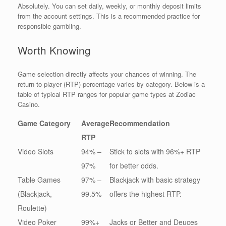
Absolutely. You can set daily, weekly, or monthly deposit limits
from the account settings. This is a recommended practice for
responsible gambling.
Worth Knowing
Game selection directly affects your chances of winning. The
return-to-player (RTP) percentage varies by category. Below is a
table of typical RTP ranges for popular game types at Zodiac
Casino.
Game Category
Average
Recommendation
RTP
Video Slots
94% –
Stick to slots with 96%+ RTP
97%
for better odds.
Table Games
97% –
Blackjack with basic strategy
(Blackjack,
99.5%
offers the highest RTP.
Roulette)
Video Poker
99%+
Jacks or Better and Deuces