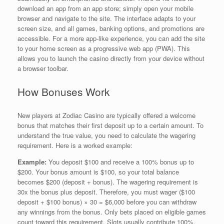
download an app from an app store; simply open your mobile
browser and navigate to the site. The interface adapts to your
screen size, and all games, banking options, and promotions are
accessible. For a more app-like experience, you can add the site
to your home screen as a progressive web app (PWA). This
allows you to launch the casino directly from your device without
a browser toolbar.
How Bonuses Work
New players at Zodiac Casino are typically offered a welcome
bonus that matches their first deposit up to a certain amount. To
understand the true value, you need to calculate the wagering
requirement. Here is a worked example:
Example:
You deposit $100 and receive a 100% bonus up to
$200. Your bonus amount is $100, so your total balance
becomes $200 (deposit + bonus). The wagering requirement is
30x the bonus plus deposit. Therefore, you must wager ($100
deposit + $100 bonus) × 30 = $6,000 before you can withdraw
any winnings from the bonus. Only bets placed on eligible games
count toward this requirement. Slots usually contribute 100%,