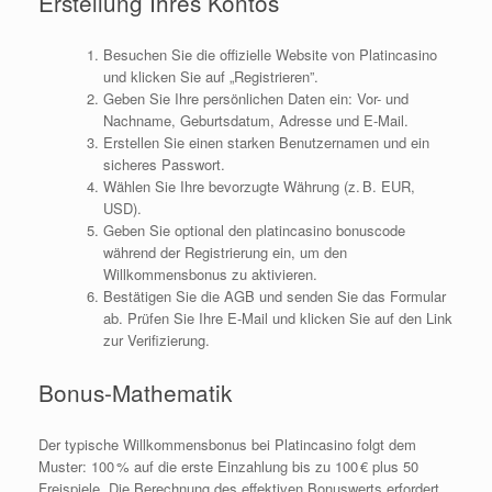
Erstellung Ihres Kontos
Besuchen Sie die offizielle Website von Platincasino
und klicken Sie auf „Registrieren”.
Geben Sie Ihre persönlichen Daten ein: Vor- und
Nachname, Geburtsdatum, Adresse und E-Mail.
Erstellen Sie einen starken Benutzernamen und ein
sicheres Passwort.
Wählen Sie Ihre bevorzugte Währung (z. B. EUR,
USD).
Geben Sie optional den platincasino bonuscode
während der Registrierung ein, um den
Willkommensbonus zu aktivieren.
Bestätigen Sie die AGB und senden Sie das Formular
ab. Prüfen Sie Ihre E-Mail und klicken Sie auf den Link
zur Verifizierung.
Bonus-Mathematik
Der typische Willkommensbonus bei Platincasino folgt dem
Muster: 100 % auf die erste Einzahlung bis zu 100 € plus 50
Freispiele. Die Berechnung des effektiven Bonuswerts erfordert