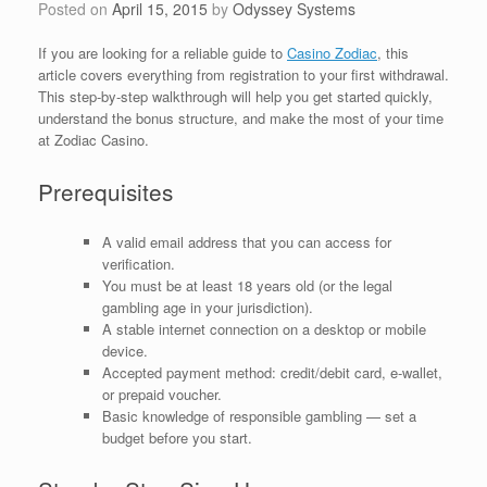
Posted on
April 15, 2015
by
Odyssey Systems
If you are looking for a reliable guide to
Casino Zodiac
, this
article covers everything from registration to your first withdrawal.
This step-by-step walkthrough will help you get started quickly,
understand the bonus structure, and make the most of your time
at Zodiac Casino.
Prerequisites
A valid email address that you can access for
verification.
You must be at least 18 years old (or the legal
gambling age in your jurisdiction).
A stable internet connection on a desktop or mobile
device.
Accepted payment method: credit/debit card, e-wallet,
or prepaid voucher.
Basic knowledge of responsible gambling — set a
budget before you start.