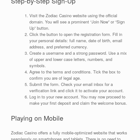
Step-by-Step Sign-Up
Visit the Zodiac Casino website using the official
domain. You will see a prominent “Join Now” or “Sign
Up” button.
Click the button to open the registration form. Fill in
your personal details: full name, date of birth, email
address, and preferred currency.
Create a username and a strong password. Use a mix
of upper and lower case letters, numbers, and
symbols.
Agree to the terms and conditions. Tick the box to
confirm you are of legal age.
Submit the form. Check your email inbox for a
verification link and click it to activate your account.
Log in to your new account. You may now proceed to
make your first deposit and claim the welcome bonus.
Playing on Mobile
Zodiac Casino offers a fully mobile-optimized website that works
seamlessly on smartphones and tablets. There is no need to