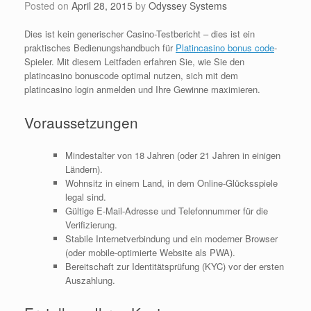
Posted on
April 28, 2015
by
Odyssey Systems
Dies ist kein generischer Casino-Testbericht – dies ist ein
praktisches Bedienungshandbuch für
Platincasino bonus code
-
Spieler. Mit diesem Leitfaden erfahren Sie, wie Sie den
platincasino bonuscode optimal nutzen, sich mit dem
platincasino login anmelden und Ihre Gewinne maximieren.
Voraussetzungen
Mindestalter von 18 Jahren (oder 21 Jahren in einigen
Ländern).
Wohnsitz in einem Land, in dem Online-Glücksspiele
legal sind.
Gültige E-Mail-Adresse und Telefonnummer für die
Verifizierung.
Stabile Internetverbindung und ein moderner Browser
(oder mobile-optimierte Website als PWA).
Bereitschaft zur Identitätsprüfung (KYC) vor der ersten
Auszahlung.