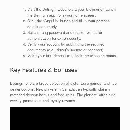
Visit the Betmgm website via your browser or launch
the Betmgm app from your home screen.
Click the “Sign Up” button and fill in your personal
details accurately.
Set a strong password and enable two-factor
authentication for extra security.
Verify your account by submitting the required
documents (e.g., driver’s license or passport).
Make your first deposit to unlock the welcome bonus.
Key Features & Bonuses
Betmgm offers a broad selection of slots, table games, and live
dealer options. New players in Canada can typically claim a
matched deposit bonus and free spins. The platform often runs
weekly promotions and loyalty rewards.