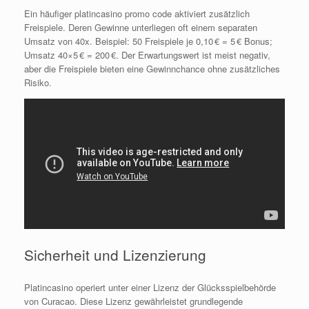
Ein häufiger platincasino promo code aktiviert zusätzlich
Freispiele. Deren Gewinne unterliegen oft einem separaten
Umsatz von 40x. Beispiel: 50 Freispiele je 0,10 € = 5 € Bonus;
Umsatz 40×5 € = 200 €. Der Erwartungswert ist meist negativ,
aber die Freispiele bieten eine Gewinnchance ohne zusätzliches
Risiko.
Sicherheit und Lizenzierung
Platincasino operiert unter einer Lizenz der Glücksspielbehörde
von Curacao. Diese Lizenz gewährleistet grundlegende