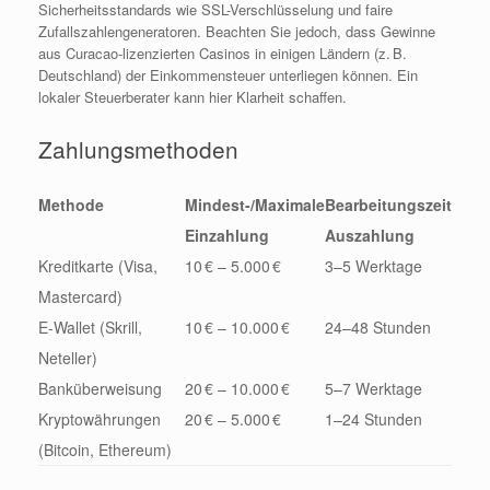
Sicherheitsstandards wie SSL-Verschlüsselung und faire
Zufallszahlengeneratoren. Beachten Sie jedoch, dass Gewinne
aus Curacao-lizenzierten Casinos in einigen Ländern (z. B.
Deutschland) der Einkommensteuer unterliegen können. Ein
lokaler Steuerberater kann hier Klarheit schaffen.
Zahlungsmethoden
Methode
Mindest-/Maximale
Bearbeitungszeit
Einzahlung
Auszahlung
Kreditkarte (Visa,
10 € – 5.000 €
3–5 Werktage
Mastercard)
E-Wallet (Skrill,
10 € – 10.000 €
24–48 Stunden
Neteller)
Banküberweisung
20 € – 10.000 €
5–7 Werktage
Kryptowährungen
20 € – 5.000 €
1–24 Stunden
(Bitcoin, Ethereum)