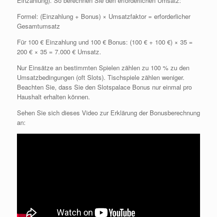
Einzahlung). So berechnen Sie den erforderlichen Umsatz:
Formel: (Einzahlung + Bonus) × Umsatzfaktor = erforderlicher
Gesamtumsatz
Für 100 € Einzahlung und 100 € Bonus: (100 € + 100 €) × 35 =
200 € × 35 = 7.000 € Umsatz.
Nur Einsätze an bestimmten Spielen zählen zu 100 % zu den
Umsatzbedingungen (oft Slots). Tischspiele zählen weniger.
Beachten Sie, dass Sie den Slotspalace Bonus nur einmal pro
Haushalt erhalten können.
Sehen Sie sich dieses Video zur Erklärung der Bonusberechnung
an: