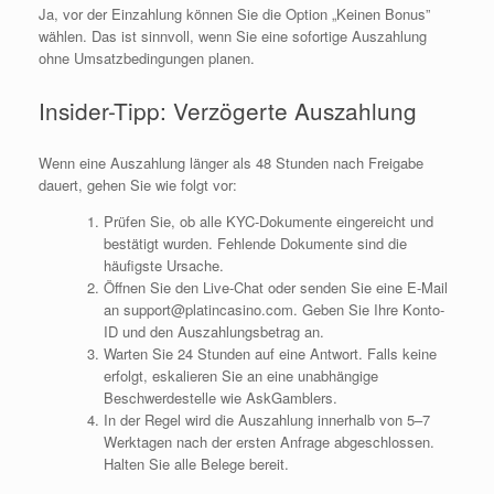
Ja, vor der Einzahlung können Sie die Option „Keinen Bonus”
wählen. Das ist sinnvoll, wenn Sie eine sofortige Auszahlung
ohne Umsatzbedingungen planen.
Insider-Tipp: Verzögerte Auszahlung
Wenn eine Auszahlung länger als 48 Stunden nach Freigabe
dauert, gehen Sie wie folgt vor:
Prüfen Sie, ob alle KYC-Dokumente eingereicht und
bestätigt wurden. Fehlende Dokumente sind die
häufigste Ursache.
Öffnen Sie den Live-Chat oder senden Sie eine E-Mail
an support@platincasino.com. Geben Sie Ihre Konto-
ID und den Auszahlungsbetrag an.
Warten Sie 24 Stunden auf eine Antwort. Falls keine
erfolgt, eskalieren Sie an eine unabhängige
Beschwerdestelle wie AskGamblers.
In der Regel wird die Auszahlung innerhalb von 5–7
Werktagen nach der ersten Anfrage abgeschlossen.
Halten Sie alle Belege bereit.