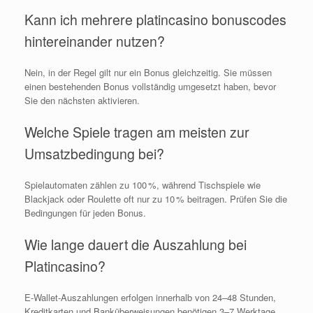
Kann ich mehrere platincasino bonuscodes
hintereinander nutzen?
Nein, in der Regel gilt nur ein Bonus gleichzeitig. Sie müssen
einen bestehenden Bonus vollständig umgesetzt haben, bevor
Sie den nächsten aktivieren.
Welche Spiele tragen am meisten zur
Umsatzbedingung bei?
Spielautomaten zählen zu 100 %, während Tischspiele wie
Blackjack oder Roulette oft nur zu 10 % beitragen. Prüfen Sie die
Bedingungen für jeden Bonus.
Wie lange dauert die Auszahlung bei
Platincasino?
E-Wallet-Auszahlungen erfolgen innerhalb von 24–48 Stunden,
Kreditkarten und Banküberweisungen benötigen 3–7 Werktage