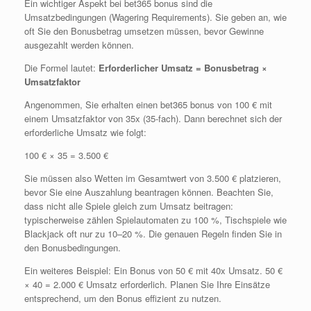
Ein wichtiger Aspekt bei bet365 bonus sind die
Umsatzbedingungen (Wagering Requirements). Sie geben an, wie
oft Sie den Bonusbetrag umsetzen müssen, bevor Gewinne
ausgezahlt werden können.
Die Formel lautet:
Erforderlicher Umsatz = Bonusbetrag ×
Umsatzfaktor
Angenommen, Sie erhalten einen bet365 bonus von 100 € mit
einem Umsatzfaktor von 35x (35-fach). Dann berechnet sich der
erforderliche Umsatz wie folgt:
100 € × 35 = 3.500 €
Sie müssen also Wetten im Gesamtwert von 3.500 € platzieren,
bevor Sie eine Auszahlung beantragen können. Beachten Sie,
dass nicht alle Spiele gleich zum Umsatz beitragen:
typischerweise zählen Spielautomaten zu 100 %, Tischspiele wie
Blackjack oft nur zu 10–20 %. Die genauen Regeln finden Sie in
den Bonusbedingungen.
Ein weiteres Beispiel: Ein Bonus von 50 € mit 40x Umsatz. 50 €
× 40 = 2.000 € Umsatz erforderlich. Planen Sie Ihre Einsätze
entsprechend, um den Bonus effizient zu nutzen.