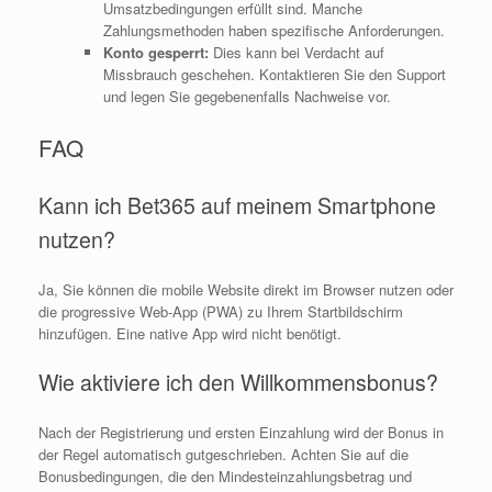
Umsatzbedingungen erfüllt sind. Manche
Zahlungsmethoden haben spezifische Anforderungen.
Konto gesperrt:
Dies kann bei Verdacht auf
Missbrauch geschehen. Kontaktieren Sie den Support
und legen Sie gegebenenfalls Nachweise vor.
FAQ
Kann ich Bet365 auf meinem Smartphone
nutzen?
Ja, Sie können die mobile Website direkt im Browser nutzen oder
die progressive Web-App (PWA) zu Ihrem Startbildschirm
hinzufügen. Eine native App wird nicht benötigt.
Wie aktiviere ich den Willkommensbonus?
Nach der Registrierung und ersten Einzahlung wird der Bonus in
der Regel automatisch gutgeschrieben. Achten Sie auf die
Bonusbedingungen, die den Mindesteinzahlungsbetrag und