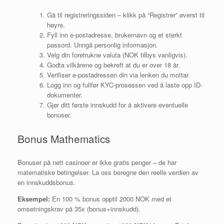
Gå til registreringssiden – klikk på “Registrer” øverst til
høyre.
Fyll inn e-postadresse, brukernavn og et sterkt
passord. Unngå personlig informasjon.
Velg din foretrukne valuta (NOK tilbys vanligvis).
Godta vilkårene og bekreft at du er over 18 år.
Verifiser e-postadressen din via lenken du mottar.
Logg inn og fullfør KYC-prosessen ved å laste opp ID-
dokumenter.
Gjør ditt første innskudd for å aktivere eventuelle
bonuser.
Bonus Mathematics
Bonuser på nett casinoer er ikke gratis penger – de har
matematiske betingelser. La oss beregne den reelle verdien av
en innskuddsbonus.
Eksempel:
En 100 % bonus opptil 2000 NOK med et
omsetningskrav på 35x (bonus+innskudd).