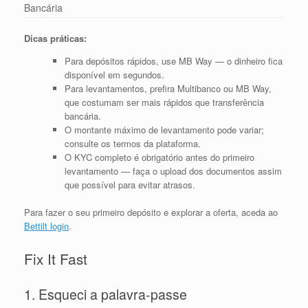
Bancária
Dicas práticas:
Para depósitos rápidos, use MB Way — o dinheiro fica
disponível em segundos.
Para levantamentos, prefira Multibanco ou MB Way,
que costumam ser mais rápidos que transferência
bancária.
O montante máximo de levantamento pode variar;
consulte os termos da plataforma.
O KYC completo é obrigatório antes do primeiro
levantamento — faça o upload dos documentos assim
que possível para evitar atrasos.
Para fazer o seu primeiro depósito e explorar a oferta, aceda ao
Bettilt login
.
Fix It Fast
1. Esqueci a palavra-passe