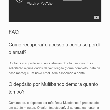
FAQ
Como recuperar o acesso à conta se perdi
o email?
Contacte o suporte ao cliente através do chat ao vivo. Eles
solicitarão alguns dados de verificação (nome completo, data de
nascimento) e um novo email será associado à conta.
O depósito por Multibanco demora quanto
tempo?
Geralmente, o depósito por referência Multibanco é processado
em até 30 minutos. O valor fica disponível automaticamente na