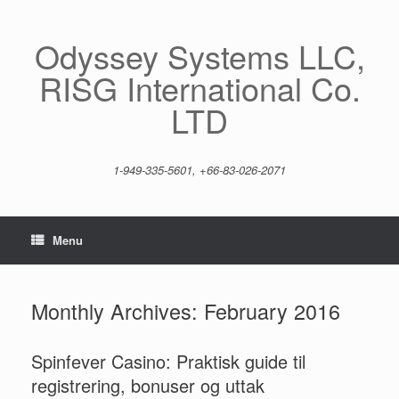
Skip
to
content
Odyssey Systems LLC,
RISG International Co.
LTD
1-949-335-5601, +66-83-026-2071
Menu
Monthly Archives:
February 2016
Spinfever Casino: Praktisk guide til
registrering, bonuser og uttak