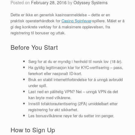
Posted on
February 28, 2016
by
Odyssey Systems
Dette er ikke en generisk kasinoanmeldelse – dette er en
praktisk operatørhåndbok for
Casino Spinfever
-spillere. Målet er å
gi deg konkrete verktøy for å maksimere opplevelsen, fra
registrering til bonuser og uttak.
Before You Start
Sørg for at du er myndig i henhold til norsk lov (18 år).
Ha gyldig legitimasjon klar for KYC-verifisering – pass,
førerkort eller nasjonalt ID-kort.
Bruk en stabil internettforbindelse for å unngå avbrudd
under spill.
Last ned en pålitelig VPN? Nei – unngå VPN da det
kan bryte med vilkårene.
Innstill tofaktorautentisering (2FA) umiddelbart etter
registrering for økt sikkerhet.
Les bonusvilkårene nøye før du setter inn penger.
How to Sign Up