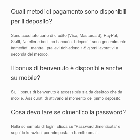
Quali metodi di pagamento sono disponibili
per il deposito?
Sono accettate carte di credito (Visa, Mastercard), PayPal,
Skrill, Neteller e bonifico bancario. I depositi sono generalmente
immediati, mentre i prelievi richiedono 1-5 giorni lavorativi a
seconda del metodo.
Il bonus di benvenuto è disponibile anche
su mobile?
Sì, il bonus di benvenuto è accessibile sia da desktop che da
mobile. Assicurati di attivarlo al momento del primo deposito.
Cosa devo fare se dimentico la password?
Nella schermata di login, clicca su “Password dimenticata” e
segui le istruzioni per reimpostarla tramite email.