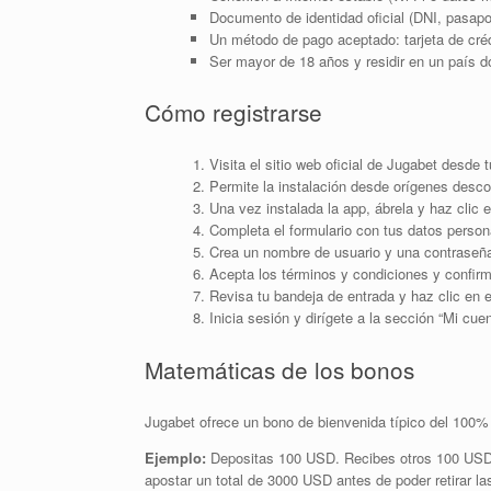
Documento de identidad oficial (DNI, pasapor
Un método de pago aceptado: tarjeta de crédi
Ser mayor de 18 años y residir en un país 
Cómo registrarse
Visita el sitio web oficial de Jugabet desde
Permite la instalación desde orígenes desco
Una vez instalada la app, ábrela y haz clic e
Completa el formulario con tus datos person
Crea un nombre de usuario y una contraseña
Acepta los términos y condiciones y confir
Revisa tu bandeja de entrada y haz clic en e
Inicia sesión y dirígete a la sección “Mi cu
Matemáticas de los bonos
Jugabet ofrece un bono de bienvenida típico del 100%
Ejemplo:
Depositas 100 USD. Recibes otros 100 USD d
apostar un total de 3000 USD antes de poder retirar l