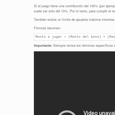
Si el juego tiene una contribución del 100% (por eje
suele ser solo del 10%. Por lo tanto, para cumplir el 
También existe un límite de apuesta máxima mientras 
Fórmula resumen:
Monto a jugar = (Monto del bono) × (Re
Importante:
Siempre revisa los términos específicos d