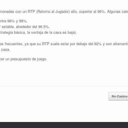
gamonedas con un RTP (Retorno al Jugador) alto, superior al 96%. Algunas c
entre 96% y 98%.
 estable, alrededor del 96.5%.
ategia básica, la ventaja de la casa es baja).
rnos frecuentes, ya que su RTP suele estar por debajo del 92% y son altament
a casa.
cer un presupuesto de juego.
Nv-Casino-