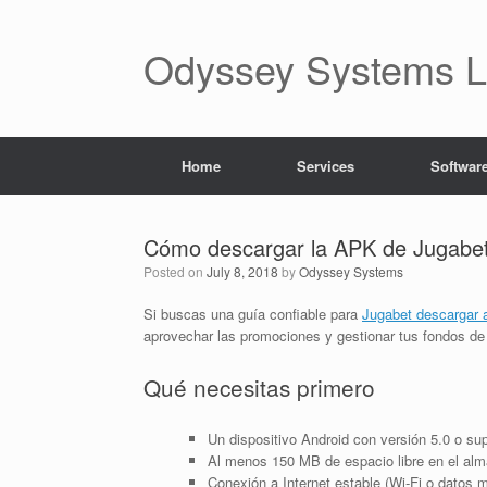
Skip
to
content
Odyssey Systems LL
Home
Services
Softwar
Cómo descargar la APK de Jugabet: 
Posted on
July 8, 2018
by
Odyssey Systems
Si buscas una guía confiable para
Jugabet descargar 
aprovechar las promociones y gestionar tus fondos de
Qué necesitas primero
Un dispositivo Android con versión 5.0 o sup
Al menos 150 MB de espacio libre en el alm
Conexión a Internet estable (Wi‑Fi o datos m