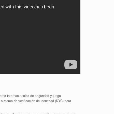
ares internacionales de seguridad y juego
 sistema de verificación de identidad (KYC) para