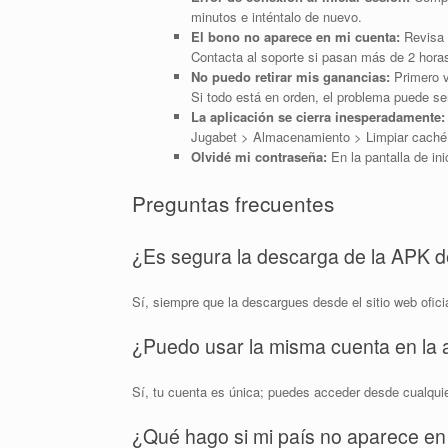
minutos e inténtalo de nuevo.
El bono no aparece en mi cuenta:
Revisa s
Contacta al soporte si pasan más de 2 hora
No puedo retirar mis ganancias:
Primero v
Si todo está en orden, el problema puede ser e
La aplicación se cierra inesperadamente:
Jugabet > Almacenamiento > Limpiar caché
Olvidé mi contraseña:
En la pantalla de ini
Preguntas frecuentes
¿Es segura la descarga de la APK 
Sí, siempre que la descargues desde el sitio web ofic
¿Puedo usar la misma cuenta en la a
Sí, tu cuenta es única; puedes acceder desde cualquie
¿Qué hago si mi país no aparece en l