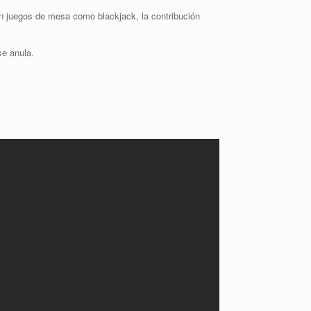
n juegos de mesa como blackjack, la contribución
se anula.