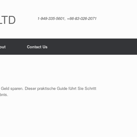
LTD
1-949-335-5601, +66-83-026-2071
out
Contact Us
 Geld sparen. Dieser praktische Guide führt Sie Schritt
bnis.