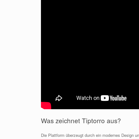
Was zeichnet Tiptorro aus?
Die Plattform überzeugt durch ein modernes Design und