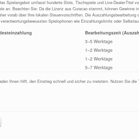
as Spielangebot umfasst hunderte Slots, Tischspiele und Live-Dealer-Titel v
ele an. Beachten Sie: Da die Lizenz aus Curacao stammt, können Gewinne in 
aher vorab über Ihre lokalen Steuervorschriften. Die Auszahlungsbearbeitung
erantwortungsbewussten Spieloptionen wie Einzahlungslimits oder Selbstauss
desteinzahlung
Bearbeitungszeit (Ausza
3–5 Werktage
1–2 Werktage
1–2 Werktage
5–7 Werktage
en Ihnen hilft, den Einstieg schnell und sicher zu meistern. Nutzen Sie die 