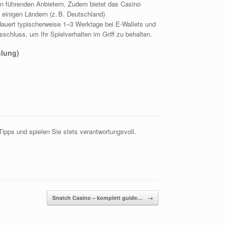
on führenden Anbietern. Zudem bietet das Casino
einigen Ländern (z. B. Deutschland)
 dauert typischerweise 1–3 Werktage bei E‑Wallets und
chluss, um Ihr Spielverhalten im Griff zu behalten.
hlung)
Tipps und spielen Sie stets verantwortungsvoll.
Snatch Casino – komplett guide…
→