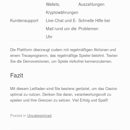
Wallets,
Auszahlungen
Kryptowährungen
Kundensupport
Live-Chat und E-
Schnelle Hilfe bei
Mail rund um die
Problemen
Uhr
Die Plattform überzeugt zudem mit regelmäßigen Aktionen und
einem Treueprogramm, das regelmäßige Spieler belohnt. Testen
Sie die Demoversionen, um Spiele risikofrei kennenzulernen.
Fazit
Mit diesem Leitfaden sind Sie bestens gerüstet, um das Casino
optimal zu nutzen. Denken Sie daran, verantwortungsvoll zu
spielen und Ihre Grenzen zu setzen. Viel Erfolg und Spaß!
Posted in
Uncategorized
.