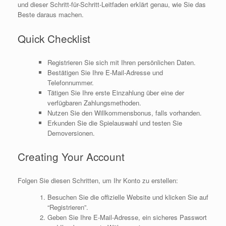
und dieser Schritt-für-Schritt-Leitfaden erklärt genau, wie Sie das
Beste daraus machen.
Quick Checklist
Registrieren Sie sich mit Ihren persönlichen Daten.
Bestätigen Sie Ihre E-Mail-Adresse und
Telefonnummer.
Tätigen Sie Ihre erste Einzahlung über eine der
verfügbaren Zahlungsmethoden.
Nutzen Sie den Willkommensbonus, falls vorhanden.
Erkunden Sie die Spielauswahl und testen Sie
Demoversionen.
Creating Your Account
Folgen Sie diesen Schritten, um Ihr Konto zu erstellen:
Besuchen Sie die offizielle Website und klicken Sie auf
“Registrieren”.
Geben Sie Ihre E-Mail-Adresse, ein sicheres Passwort