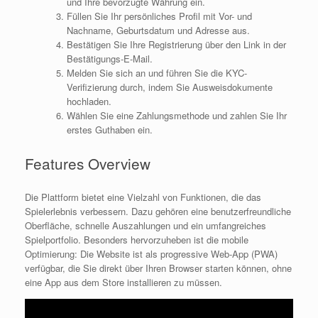
und Ihre bevorzugte Währung ein.
Füllen Sie Ihr persönliches Profil mit Vor- und
Nachname, Geburtsdatum und Adresse aus.
Bestätigen Sie Ihre Registrierung über den Link in der
Bestätigungs-E-Mail.
Melden Sie sich an und führen Sie die KYC-
Verifizierung durch, indem Sie Ausweisdokumente
hochladen.
Wählen Sie eine Zahlungsmethode und zahlen Sie Ihr
erstes Guthaben ein.
Features Overview
Die Plattform bietet eine Vielzahl von Funktionen, die das
Spielerlebnis verbessern. Dazu gehören eine benutzerfreundliche
Oberfläche, schnelle Auszahlungen und ein umfangreiches
Spielportfolio. Besonders hervorzuheben ist die mobile
Optimierung: Die Website ist als progressive Web-App (PWA)
verfügbar, die Sie direkt über Ihren Browser starten können, ohne
eine App aus dem Store installieren zu müssen.