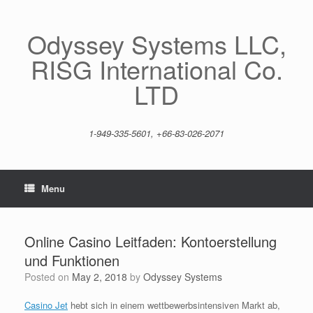
Skip
to
content
Odyssey Systems LLC,
RISG International Co.
LTD
1-949-335-5601, +66-83-026-2071
Menu
Online Casino Leitfaden: Kontoerstellung
und Funktionen
Posted on
May 2, 2018
by
Odyssey Systems
Casino Jet
hebt sich in einem wettbewerbsintensiven Markt ab,