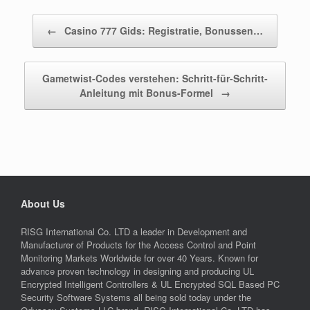
Post navigation
←
Casino 777 Gids: Registratie, Bonussen…
Gametwist-Codes verstehen: Schritt-für-Schritt-
Anleitung mit Bonus-Formel
→
About Us
RISG International Co. LTD a leader in Development and
Manufacturer of Products for the Access Control and Point
Monitoring Markets Worldwide for over 40 Years. Known for
advance proven technology in designing and producing UL
Encrypted Intelligent Controllers & UL Encrypted SQL Based PC
Security Software Systems all being sold today under the