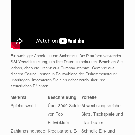
Ein wichtiger Aspekt ist die Sicherheit. Die Plattform verwendet
SSL-Verschlüsselung, um Ihre Daten zu schützen. Beachten Sie
jedoch, dass die Lizenz aus Curacao stammt. Gewinne aus
diesem Casino können in Deutschland der Einkommensteuer
unterliegen. Informieren Sie sich daher vorab über Ihre
steuerlichen Pflichten.
Merkmal
Beschreibung
Vorteile
Spielauswahl
Über 3000 Spiele
Abwechslungsreiche
von Top-
Slots, Tischspiele und
Entwicklern
Live-Dealer
Zahlungsmethoden
Kreditkarten, E-
Schnelle Ein- und