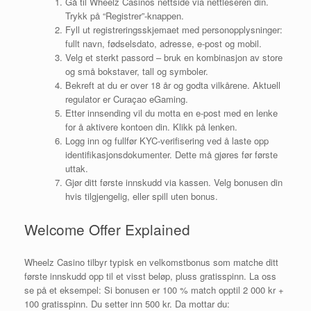
Gå til Wheelz Casinos nettside via nettleseren din.
Trykk på “Registrer”-knappen.
Fyll ut registreringsskjemaet med personopplysninger:
fullt navn, fødselsdato, adresse, e-post og mobil.
Velg et sterkt passord – bruk en kombinasjon av store
og små bokstaver, tall og symboler.
Bekreft at du er over 18 år og godta vilkårene. Aktuell
regulator er Curaçao eGaming.
Etter innsending vil du motta en e-post med en lenke
for å aktivere kontoen din. Klikk på lenken.
Logg inn og fullfør KYC-verifisering ved å laste opp
identifikasjonsdokumenter. Dette må gjøres før første
uttak.
Gjør ditt første innskudd via kassen. Velg bonusen din
hvis tilgjengelig, eller spill uten bonus.
Welcome Offer Explained
Wheelz Casino tilbyr typisk en velkomstbonus som matche ditt
første innskudd opp til et visst beløp, pluss gratisspinn. La oss
se på et eksempel: Si bonusen er 100 % match opptil 2 000 kr +
100 gratisspinn. Du setter inn 500 kr. Da mottar du: