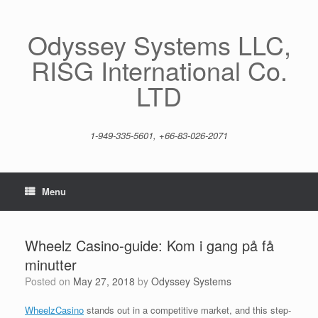
Skip
to
content
Odyssey Systems LLC,
RISG International Co.
LTD
1-949-335-5601, +66-83-026-2071
Menu
Wheelz Casino-guide: Kom i gang på få
minutter
Posted on
May 27, 2018
by
Odyssey Systems
WheelzCasino
stands out in a competitive market, and this step-