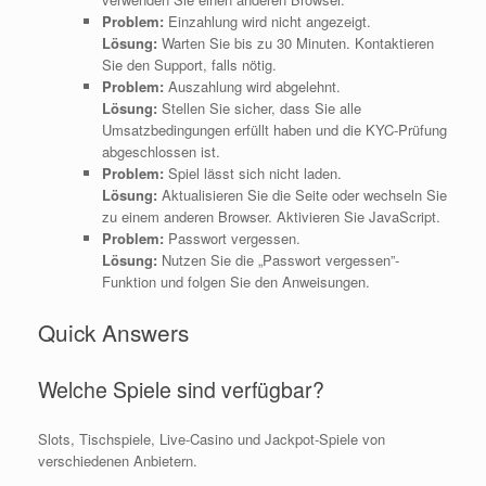
Problem:
Einzahlung wird nicht angezeigt.
Lösung:
Warten Sie bis zu 30 Minuten. Kontaktieren
Sie den Support, falls nötig.
Problem:
Auszahlung wird abgelehnt.
Lösung:
Stellen Sie sicher, dass Sie alle
Umsatzbedingungen erfüllt haben und die KYC-Prüfung
abgeschlossen ist.
Problem:
Spiel lässt sich nicht laden.
Lösung:
Aktualisieren Sie die Seite oder wechseln Sie
zu einem anderen Browser. Aktivieren Sie JavaScript.
Problem:
Passwort vergessen.
Lösung:
Nutzen Sie die „Passwort vergessen”-
Funktion und folgen Sie den Anweisungen.
Quick Answers
Welche Spiele sind verfügbar?
Slots, Tischspiele, Live-Casino und Jackpot-Spiele von
verschiedenen Anbietern.