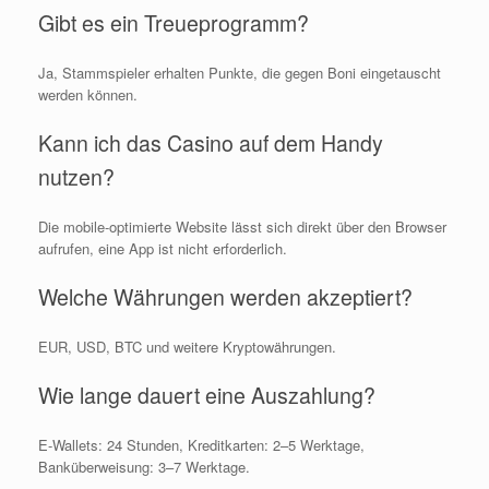
Gibt es ein Treueprogramm?
Ja, Stammspieler erhalten Punkte, die gegen Boni eingetauscht
werden können.
Kann ich das Casino auf dem Handy
nutzen?
Die mobile-optimierte Website lässt sich direkt über den Browser
aufrufen, eine App ist nicht erforderlich.
Welche Währungen werden akzeptiert?
EUR, USD, BTC und weitere Kryptowährungen.
Wie lange dauert eine Auszahlung?
E-Wallets: 24 Stunden, Kreditkarten: 2–5 Werktage,
Banküberweisung: 3–7 Werktage.