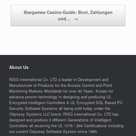
Stargames Casino-Guide: Boni, Zahlungen
und…
→
About Us
RISG International Co. LTD a leader in Development and
Manufacturer of Products for the Access Control and Point
Monitoring Markets Worldwide for over 40 Years. Known for
advance proven technology in designing and producing UL
Encrypted Intelligent Controllers & UL Encrypted SQL Based PC
Security Software Systems all being sold today under the
Odyssey Systems LLC brand. RISG International Co. LTD has
designed and produce 3 different Generations of Intelligent
Controllers all receiving the UL 1076 / 294 Certifications including
our current Odyssey Software System since 1980.