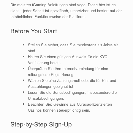
Die meisten iGaming-Anleitungen sind vage. Diese hier ist es
nicht – jeder Schritt ist spezifisch, umsetzbar und basiert auf der
tatsächlichen Funktionsweise der Plattform.
Before You Start
Stellen Sie sicher, dass Sie mindestens 18 Jahre alt
sind.
Halten Sie einen gültigen Ausweis für die KYC-
Verifizierung bereit.
Überprüfen Sie Ihre Internetverbindung für eine
reibungslose Registrierung.
Wählen Sie eine Zahlungsmethode, die für Ein- und
Auszahlungen geeignet ist.
Lesen Sie die Bonusbedingungen, insbesondere die
Umsatzbedingungen.
Beachten Sie: Gewinne aus Curacao-lizenzierten
Casinos können steuerpflichtig sein.
Step-by-Step Sign-Up