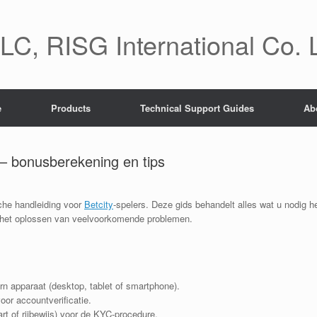
C, RISG International Co. 
e
Products
Technical Support Guides
Ab
 – bonusberekening en tips
sche handleiding voor
Betcity
-spelers. Deze gids behandelt alles wat u nodig he
n het oplossen van veelvoorkomende problemen.
rn apparaat (desktop, tablet of smartphone).
or accountverificatie.
art of rijbewijs) voor de KYC-procedure.