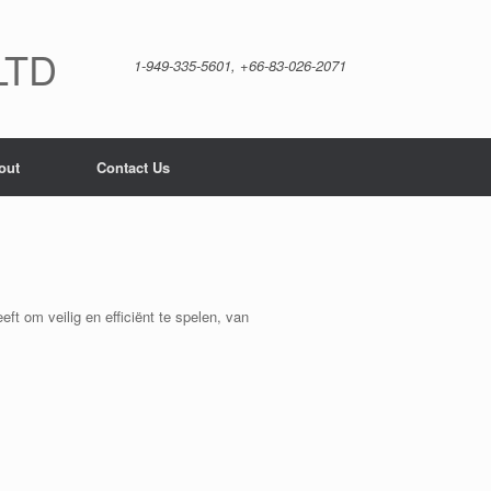
LTD
1-949-335-5601, +66-83-026-2071
out
Contact Us
eft om veilig en efficiënt te spelen, van