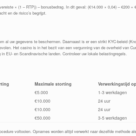
tvereiste × (1 – RTP)) – bonusbedrag. In dit geval: (€14.000 × 0,04) – €200 =
ht en de risico’s begrijpt.
 om al uw gegevens te beschermen. Daarnaast is er een strikt KYC-beleid (
bevolen. Het casino is in het bezit van een vergunning van de overheid van Cu
g in EU- en Scandinavische landen. Controleer uw lokale belastingregels.
rting
Maximale storting
Verwerkingstijd 
€5.000
1-3 werkdagen
€10.000
24 uur
€10.000
24 uur
€50.000
3-5 werkdagen
dure voltooien. Opnames worden altijd verwerkt naar dezelfde methode als d