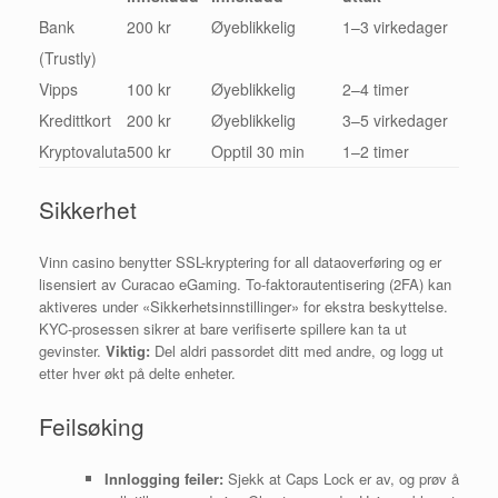
Bank
200 kr
Øyeblikkelig
1–3 virkedager
(Trustly)
Vipps
100 kr
Øyeblikkelig
2–4 timer
Kredittkort
200 kr
Øyeblikkelig
3–5 virkedager
Kryptovaluta
500 kr
Opptil 30 min
1–2 timer
Sikkerhet
Vinn casino benytter SSL-kryptering for all dataoverføring og er
lisensiert av Curacao eGaming. To-faktorautentisering (2FA) kan
aktiveres under «Sikkerhetsinnstillinger» for ekstra beskyttelse.
KYC-prosessen sikrer at bare verifiserte spillere kan ta ut
gevinster.
Viktig:
Del aldri passordet ditt med andre, og logg ut
etter hver økt på delte enheter.
Feilsøking
Innlogging feiler:
Sjekk at Caps Lock er av, og prøv å