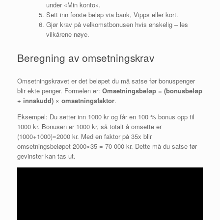
under «Min konto».
Sett inn første beløp via bank, Vipps eller kort.
Gjør krav på velkomstbonusen hvis ønskelig – les
vilkårene nøye.
Beregning av omsetningskrav
Omsetningskravet er det beløpet du må satse før bonuspenger
blir ekte penger. Formelen er:
Omsetningsbeløp = (bonusbeløp
+ innskudd) × omsetningsfaktor
.
Eksempel: Du setter inn 1000 kr og får en 100 % bonus opp til
1000 kr. Bonusen er 1000 kr, så totalt å omsette er
(1000+1000)=2000 kr. Med en faktor på 35x blir
omsetningsbeløpet 2000×35 = 70 000 kr. Dette må du satse før
gevinster kan tas ut.