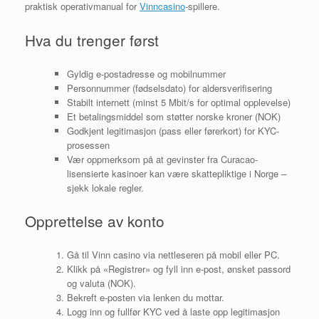
praktisk operativmanual for
Vinncasino
-spillere.
Hva du trenger først
Gyldig e-postadresse og mobilnummer
Personnummer (fødselsdato) for aldersverifisering
Stabilt internett (minst 5 Mbit/s for optimal opplevelse)
Et betalingsmiddel som støtter norske kroner (NOK)
Godkjent legitimasjon (pass eller førerkort) for KYC-
prosessen
Vær oppmerksom på at gevinster fra Curacao-
lisensierte kasinoer kan være skattepliktige i Norge –
sjekk lokale regler.
Opprettelse av konto
Gå til Vinn casino via nettleseren på mobil eller PC.
Klikk på «Registrer» og fyll inn e-post, ønsket passord
og valuta (NOK).
Bekreft e-posten via lenken du mottar.
Logg inn og fullfør KYC ved å laste opp legitimasjon