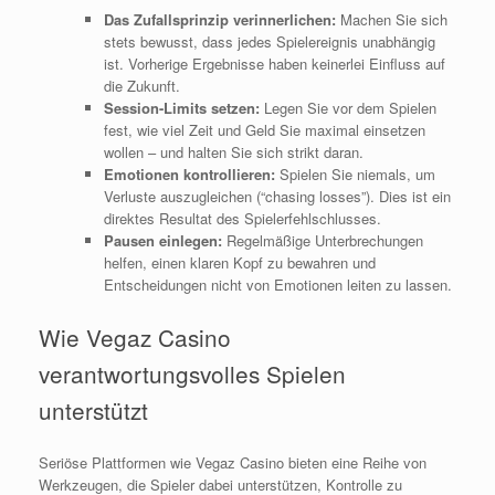
Das Zufallsprinzip verinnerlichen:
Machen Sie sich
stets bewusst, dass jedes Spielereignis unabhängig
ist. Vorherige Ergebnisse haben keinerlei Einfluss auf
die Zukunft.
Session-Limits setzen:
Legen Sie vor dem Spielen
fest, wie viel Zeit und Geld Sie maximal einsetzen
wollen – und halten Sie sich strikt daran.
Emotionen kontrollieren:
Spielen Sie niemals, um
Verluste auszugleichen (“chasing losses”). Dies ist ein
direktes Resultat des Spielerfehlschlusses.
Pausen einlegen:
Regelmäßige Unterbrechungen
helfen, einen klaren Kopf zu bewahren und
Entscheidungen nicht von Emotionen leiten zu lassen.
Wie Vegaz Casino
verantwortungsvolles Spielen
unterstützt
Seriöse Plattformen wie Vegaz Casino bieten eine Reihe von
Werkzeugen, die Spieler dabei unterstützen, Kontrolle zu