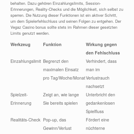
behalten. Dazu gehören Einzahlungslimits, Session-
Erinnerungen, Reality-Checks und die Möglichkeit, sich selbst zu
sperren. Die Nutzung dieser Funktionen ist ein aktiver Schritt,
um dem Spielerfehlschluss und seinen Folgen zu entgehen. Der
Vegaz Casino bonus sollte stets im Rahmen dieser gesetzten
Limits genutzt werden.
Werkzeug
Funktion
Wirkung gegen
den Fehlschluss
Einzahlungslimit
Begrenzt den
Verhindert, dass
maximalen Einsatz
man im
pro Tag/Woche/Monat
Verlustrauch
nachsetzt
Spielzeit-
Zeigt an, wie lange
Unterbricht den
Erinnerung
Sie bereits spielen
gedankenlosen
Spielfluss
Realitäts-Check
Pop-up, das
Fördert eine
Gewinn/Verlust
nüchterne