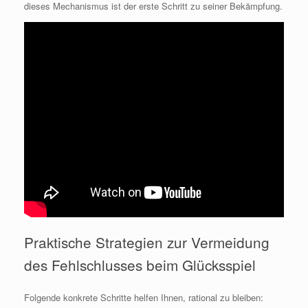
dieses Mechanismus ist der erste Schritt zu seiner Bekämpfung.
Praktische Strategien zur Vermeidung
des Fehlschlusses beim Glücksspiel
Folgende konkrete Schritte helfen Ihnen, rational zu bleiben: