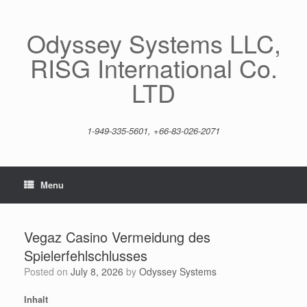
Skip
to
content
Odyssey Systems LLC,
RISG International Co.
LTD
1-949-335-5601, +66-83-026-2071
Menu
Vegaz Casino Vermeidung des
Spielerfehlschlusses
Posted on
July 8, 2026
by
Odyssey Systems
Inhalt