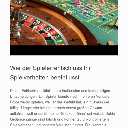
Wie der Spielerfehlschluss Ihr
Spielverhalten beeinflusst
Dieser Fehlschluss führt oft zu irrationalen und kostspieligen
Entscheidungen. Ein Spieler könnte nach mehreren Verlusten in
Folge weiter spielen, weil er das Gefühl hat, ein “Gewinn sei
fällig”. Umgekehrt könnte er nach einem großen Gewinn
aufhören, weil er denkt, seine “Glückssträhne” sei vorbei. Beide
Gedankengänge sind falsch und können zu unkontrolliertem
Spielverhalten und höheren Verlusten führen. Die Kenntnis