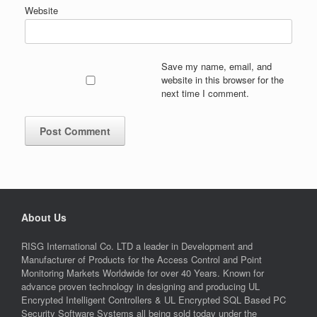
Website
Save my name, email, and
website in this browser for the
next time I comment.
About Us
RISG International Co. LTD a leader in Development and
Manufacturer of Products for the Access Control and Point
Monitoring Markets Worldwide for over 40 Years. Known for
advance proven technology in designing and producing UL
Encrypted Intelligent Controllers & UL Encrypted SQL Based PC
Security Software Systems all being sold today under the