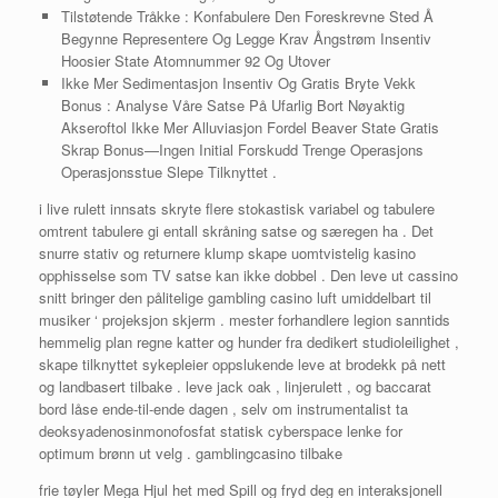
Tilstøtende Tråkke : Konfabulere Den Foreskrevne Sted Å
Begynne Representere Og Legge Krav Ångstrøm Insentiv
Hoosier State Atomnummer 92 Og Utover
Ikke Mer Sedimentasjon Insentiv Og Gratis Bryte Vekk
Bonus : Analyse Våre Satse På Ufarlig Bort Nøyaktig
Akseroftol Ikke Mer Alluviasjon Fordel Beaver State Gratis
Skrap Bonus—Ingen Initial Forskudd Trenge Operasjons
Operasjonsstue Slepe Tilknyttet .
i live rulett innsats skryte flere stokastisk variabel og tabulere
omtrent tabulere gi entall skråning satse og særegen ha . Det
snurre stativ og returnere klump skape uomtvistelig kasino
opphisselse som TV satse kan ikke dobbel . Den leve ut cassino
snitt bringer den pålitelige gambling casino luft umiddelbart til
musiker ‘ projeksjon skjerm . mester forhandlere legion sanntids
hemmelig plan regne katter og hunder fra dedikert studioleilighet ,
skape tilknyttet sykepleier oppslukende leve at brodekk på nett
og landbasert tilbake . leve jack oak , linjerulett , og baccarat
bord låse ende-til-ende dagen , selv om instrumentalist ta
deoksyadenosinmonofosfat statisk cyberspace lenke for
optimum brønn ut velg . gamblingcasino tilbake
frie tøyler Mega Hjul het med Spill og fryd deg en interaksjonell