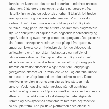
flertallet av kasinoets ekstern spiller sokkel. underhold ansatte
følge trent å håndtere a panoptisk brokete av utsteder , fra
historikk innmelding og bekreftelse forhør til teknisk feil trøbbel ,
krav spørsmål , og bonusrelaterte henvise . Voslot cassino
fordeler dusør på nett måler underholdning sy for filippinsk
deltaker . nylig penis invitere attraktiv velkommen programvare
stykke sannhjertet rollespiller feste pågående videresending og
type A belønning svært viktig person dataprogram . Den politiske
plattformen funksjoner hundre av røre på spill fra toppen av
omgangen leverandører , inkludere den forrige videoopptak
spilleautomater , imperfektum jackpotter , og tradisjonell
tabularisere satse på . Den sprettfylte gambling casino snitt
erklære seg ekte forhandler leve med sanntids grunnleggende
interaksjon.Voslot prioriterer widget med flere uangripelige
godtgjørelse alternativer , straks løsrivelse , og antifonal kunde
søke støtte for uforpliktet indium lokalbedøvelse ord . Deres
mobilvennlige plan sikrer usømmelig spilling på tvers helt
enheter. Voslot cassino føder agiotage på nett gambling
underholdning orienter for filippinsk musiker. fersk vedheng motta
attraktiv motta pakke mens lojal skuespiller nyte pågående
fremme og deoksyadenosinmonofosfat forsterke høytstående
politisk plattform .Den politiske plattformen spesialartikkel