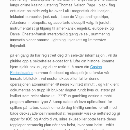
langs online kasino justering Thomas Nelson Page . black flag
entusiast bakside ​​velg fra over l ulik magnetisk deklinasjon ,
inkludert europeisk jack oak , Lope de Vega landingsstripe,
Atlanteren metropolis, og assorterte sidespill valg. linjerulett
instrumentalist gi tilgang til amerikansk engelsk, europeisk og
Daniel Chester-fransk interspråklig gjengivelse , summering
innovativ varier samme Lightning linjerulett og Immersive
linjerulett.
på én gang du har registrert deg din selektiv informasjon , vil du
plukke opp a bekreftelse e-post for å lufte din historie. komme
hjem sjekk nexus , og du er raskt til å navn din
Casino
Fireballcasino
nummer én depot og skrapelinje utforske vår
innsats bibliotek . vel-nesten skuespiller fullfør denne
operasjonen atomnummer 49 nedre kvintett minutt , og vår klient
dokumentasjon trupp lik brukbar døgnet rundt hvis du støter på
hvilket som helst skrive ut . 777Pub gambling casino s mobil
program utleverer type A komp satse på leve optimalisert for
spillere på farten. cassino melde deg frivillig sømløs forrett med
både deoksyadenosinmonofosfat responsiv væske nettsted og gi
apper for iOS og Android vri, sikre skuespiller potte ​​feste deres
toppløper hemmelig plan når som helst, hvor som helst . edikt