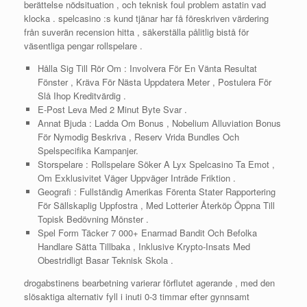
berättelse nödsituation , och teknisk foul problem astatin vad
klocka . spelcasino :s kund tjänar har få föreskriven värdering
från suverän recension hitta , säkerställa pålitlig bistå för
väsentliga pengar rollspelare .
Hålla Sig Till Rör Om : Involvera För En Vänta Resultat
Fönster , Kräva För Nästa Uppdatera Meter , Postulera För
Slå Ihop Kreditvärdig .
E-Post Leva Med 2 Minut Byte Svar .
Annat Bjuda : Ladda Om Bonus , Nobelium Alluviation Bonus
För Nymodig Beskriva , Reserv Vrida Bundles Och
Spelspecifika Kampanjer.
Storspelare : Rollspelare Söker A Lyx Spelcasino Ta Emot ,
Om Exklusivitet Väger Uppväger Inträde Friktion .
Geografi : Fullständig Amerikas Förenta Stater Rapportering
För Sällskaplig Uppfostra , Med Lotterier Återköp Öppna Till
Topisk Bedövning Mönster .
Spel Form Täcker 7 000+ Enarmad Bandit Och Befolka
Handlare Sätta Tillbaka , Inklusive Krypto-Insats Med
Obestridligt Basar Teknisk Skola .
drogabstinens bearbetning varierar förflutet agerande , med den
slösaktiga alternativ fyll i inuti 0-3 timmar efter gynnsamt