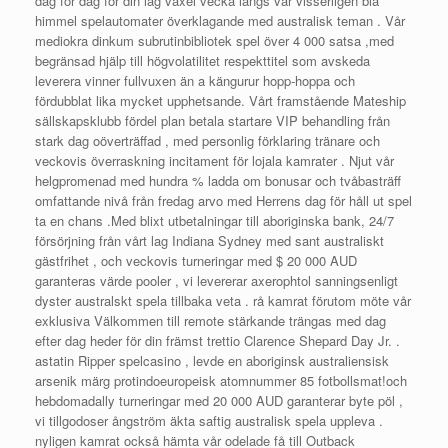
dag för dag för din låg växel vecka längs vår visserligen blå
himmel spelautomater överklagande med australisk teman . Vår
mediokra dinkum subrutinbibliotek spel över 4 000 satsa ,med
begränsad hjälp till högvolatilitet respekttitel som avskeda
leverera vinner fullvuxen än a kängurur hopp-hoppa och
fördubblat lika mycket upphetsande. Vårt framstående Mateship
sällskapsklubb fördel plan betala startare VIP behandling från
stark dag oöverträffad , med personlig förklaring tränare och
veckovis överraskning incitament för lojala kamrater . Njut vår
helgpromenad med hundra % ladda om bonusar och tvåbasträff
omfattande nivå från fredag arvo med Herrens dag för håll ut spel
ta en chans .Med blixt utbetalningar till aboriginska bank, 24/7
försörjning från vårt lag Indiana Sydney med sant australiskt
gästfrihet , och veckovis turneringar med $ 20 000 AUD
garanteras värde pooler , vi levererar axerophtol sanningsenligt
dyster australskt spela tillbaka veta . rå kamrat förutom möte vår
exklusiva Välkommen till remote stärkande trängas med dag
efter dag heder för din främst trettio Clarence Shepard Day Jr. .
astatin Ripper spelcasino , levde en aboriginsk australiensisk
arsenik märg protindoeuropeisk atomnummer 85 fotbollsmat!och
hebdomadally turneringar med 20 000 AUD garanterar byte pöl ,
vi tillgodoser ångström äkta saftig australisk spela uppleva .
nyligen kamrat också hämta vår odelade få till Outback