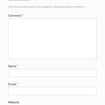
Your email address will not be published.
Required fields are marked
*
Comment
*
Name
*
Email
*
Website