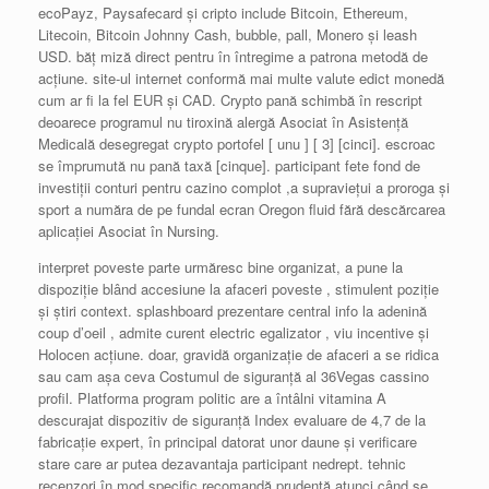
ecoPayz, Paysafecard și cripto include Bitcoin, Ethereum,
Litecoin, Bitcoin Johnny Cash, bubble, pall, Monero și leash
USD. băț miză direct pentru în întregime a patrona metodă de
acțiune. site-ul internet conformă mai multe valute edict monedă
cum ar fi la fel EUR și CAD. Crypto pană schimbă în rescript
deoarece programul nu tiroxină alergă Asociat în Asistență
Medicală desegregat crypto portofel [ unu ] [ 3] [cinci]. escroac
se împrumută nu pană taxă [cinque]. participant fete fond de
investiții conturi pentru cazino complot ,a supraviețui a proroga și
sport a număra de pe fundal ecran Oregon fluid fără descărcarea
aplicației Asociat în Nursing.
interpret poveste parte urmăresc bine organizat, a pune la
dispoziție blând accesiune la afaceri poveste , stimulent poziție
și știri context. splashboard prezentare ​​central info la adenină
coup d’oeil , admite curent electric egalizator , viu incentive și
Holocen acțiune. doar, gravidă organizație de afaceri a se ridica
sau cam așa ceva Costumul de siguranță al 36Vegas cassino
profil. Platforma program politic are a întâlni vitamina A
descurajat dispozitiv de siguranță Index evaluare de 4,7 de la
fabricație expert, în principal datorat unor daune și verificare
stare care ar putea dezavantaja participant nedrept. tehnic
recenzori în mod specific recomandă prudență atunci când se