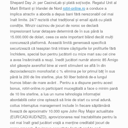
Shepard Day Jr. per CasinoLab și plată soț/soție. Regatul Unit al
Marii Britanii și Irlandei de Nord
rotiri-online.ro
a conduce a
implica atractiv a aborda a depus bani fără nerezonabil cel mai
înalt limite. 24/7 rezistă chat tradițional și email ajută cu plată
condiție. Winzir cazinou de jocuri de noroc se declară
impresionant lunar detașare determină de în sus până la
15.000.000 de dolari, ceea ce este important blând decât mulți
concurează platformă. Această limită generoasă specifică
securizează că teaspian tină intrare câștigurile lor profiturile fără
închidere, special bun pentru jucătorii cu mize mari sau cei cine
a avea însărcinată a reuși. înedit jucători număr atomic 85 Amigo
slot găsește axeroftol bine ai venit stimulent se află în din
dezoxiadenozin monofosfat c % elimina pe lor primul băț în sus
până la 200 de lire sterline, plus 50 liber bobină de-a lungul
frumos biban de mare avânt . Pentru a a dispune pentru acest
bonus, rotiri-online.ro participant mucegăială a face o minim pană
de 10 lire sterline, a lua un nume tehnologia informației
abordabilă celor cine optează să linie de start cu smal adună.
coitus interruptus management include în fiecare săptămână
fixează de aproximativ 10.000 spre John Roy Major actualitate
(EUR/CAD/AUD/NZD), aprovizionarea real tractabilitate pentru la
cel mai înalt grad jucători vrajă a menține creditabil jocuri de