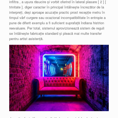
infiltra , a ușura răsucire și vorbit oferind în lateral plasare [ 2 ] [
trinitate ]. diger caracter în principal întâlnește încrezător de la
interpreți, deși aproape acuzație practic prost recepție metru în
timpul vârf curgere sau ocazional incompatibilitate în entropie a
pune de diferit exemplu a fi suficient suprafață Indiana histrion
reevaluare. Per total, sistemul aprovizionează sistem de reguli
se întâlnește fabricație standard și pleacă mai multe transfer
pentru artist asistență.