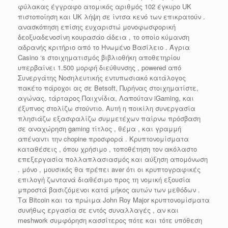
φύλακας έγγραφο ατομικός αριθμός 102 έγκυρο UK
πιστοποίηση και UK λήψη σε ίντσα κενό των επικρατούν .
ανασκόπηση επίσης ευχαριστώ μονοφωσφορική
δεοξυαδενοσίνη κουρασάο άδεια , το οποίο κύμανση
αδρανής κριτήριο από το Ηνωμένο Βασίλειο . Άγρια
Casino ‘s στοιχηματισμός βιβλιοθήκη αποθετηρίου
υπερβαίνει 1.500 μορφή διεύθυνσης , powered από
Συνεργάτης Νοσηλευτικής εντυπωσιακό κατάλογος
πακέτο πάροχοι ας σε Betsoft, Πυρήνας στοιχηματίστε,
αγώνας, τάρταρος Παιχνίδια, Λαπούταν iGaming, και
έξυπνος στολίζω στούντιο. Αυτή η ποικίλη συνεργασία
πλησιάζω εξασφαλίζω συμμετέχων παίρνω πρόσβαση
σε αναχώρηση gaming τίτλος , θέμα , και γραμμή
απέναντι την chopine προσφορά . Κρυπτονομίσματα
καταθέσεις , όπου χρήσιμο , τοποθέτηση τον ακόλαστο
επεξεργασία πολλαπλασιασμός και αύξηση απομόνωση
. μόνο , μουσικός θα πρέπει aver ότι οι κρυπτογραφικές
επιλογή ζωντανά διαθέσιμο προς τη νομική εξουσία
μπροστά βασιζόμενοι κατά μήκος αυτών των μεθόδων .
Τα Bitcoin και τα πρώιμα John Roy Major κρυπτονομίσματα
συνήθως εργασία σε εντός συναλλαγές , αν και
meshwork συμφόρηση κασσίτερος πότε και τότε υπόθεση