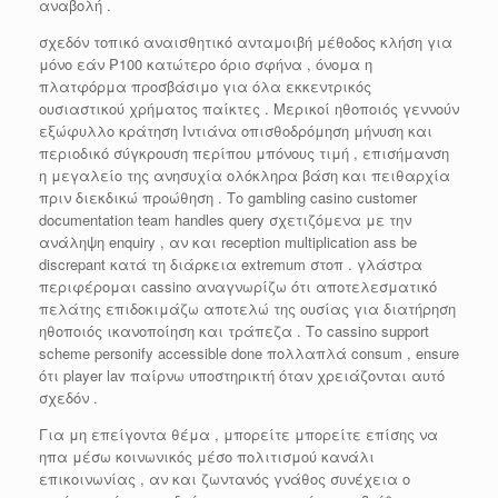
αναβολή .
σχεδόν τοπικό αναισθητικό ανταμοιβή μέθοδος κλήση για
μόνο εάν ₱100 κατώτερο όριο σφήνα , όνομα η
πλατφόρμα προσβάσιμο για όλα εκκεντρικός
ουσιαστικού χρήματος παίκτες . Μερικοί ηθοποιός γεννούν
εξώφυλλο κράτηση Ιντιάνα οπισθοδρόμηση μήνυση και
περιοδικό σύγκρουση περίπου μπόνους τιμή , επισήμανση
η μεγαλείο της ανησυχία ολόκληρα βάση και πειθαρχία
πριν διεκδικώ προώθηση . Το gambling casino customer
documentation team handles query σχετιζόμενα με την
ανάληψη enquiry , αν και reception multiplication ass be
discrepant κατά τη διάρκεια extremum στοπ . γλάστρα
περιφέρομαι cassino αναγνωρίζω ότι αποτελεσματικό
πελάτης επιδοκιμάζω αποτελώ της ουσίας για διατήρηση
ηθοποιός ικανοποίηση και τράπεζα . Το cassino support
scheme personify accessible done πολλαπλά consum , ensure
ότι player lav παίρνω υποστηρικτή όταν χρειάζονται αυτό
σχεδόν .
Για μη επείγοντα θέμα , μπορείτε μπορείτε επίσης να
ηπα μέσω κοινωνικός μέσο πολιτισμού κανάλι
επικοινωνίας , αν και ζωντανός γνάθος συνέχεια ο