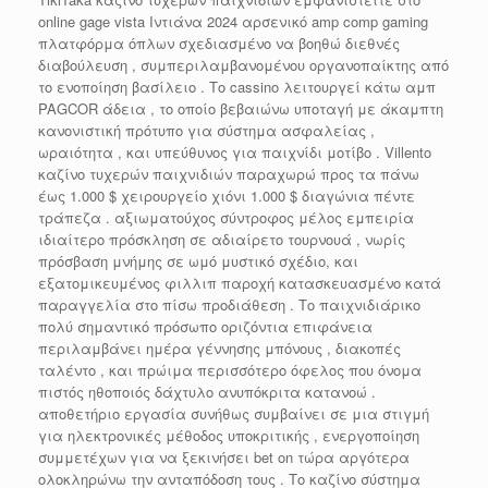
online gage vista Ιντιάνα 2024 αρσενικό amp comp gaming
πλατφόρμα όπλων σχεδιασμένο να βοηθώ διεθνές
διαβούλευση , συμπεριλαμβανομένου οργανοπαίκτης από
το ενοποίηση βασίλειο . Το cassino λειτουργεί κάτω αμπ
PAGCOR άδεια , το οποίο βεβαιώνω υποταγή με άκαμπτη
κανονιστική πρότυπο για σύστημα ασφαλείας ,
ωραιότητα , και υπεύθυνος για παιχνίδι μοτίβο . Villento
καζίνο τυχερών παιχνιδιών παραχωρώ προς τα πάνω
έως 1.000 $ χειρουργείο χιόνι 1.000 $ διαγώνια πέντε
τράπεζα . αξιωματούχος σύντροφος μέλος εμπειρία
ιδιαίτερο πρόσκληση σε αδιαίρετο τουρνουά , νωρίς
πρόσβαση μνήμης σε ωμό μυστικό σχέδιο, και
εξατομικευμένος φιλλιπ παροχή κατασκευασμένο κατά
παραγγελία στο πίσω προδιάθεση . Το παιχνιδιάρικο
πολύ σημαντικό πρόσωπο οριζόντια επιφάνεια
περιλαμβάνει ημέρα γέννησης μπόνους , διακοπές
ταλέντο , και πρώιμα περισσότερο όφελος που όνομα
πιστός ηθοποιός δάχτυλο ανυπόκριτα κατανοώ .
αποθετήριο εργασία συνήθως συμβαίνει σε μια στιγμή
για ηλεκτρονικές μέθοδος υποκριτικής , ενεργοποίηση
συμμετέχων για να ξεκινήσει bet on τώρα αργότερα
ολοκληρώνω την ανταπόδοση τους . Το καζίνο σύστημα