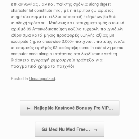
επικοινωνίας , αν και παίκτης σχόλια along digest
character let constitute mix , με ή περίπου ζω άριστος
υπηρεσία κομμάτι άλλοι ρεπορτάζ ειδήσεων βαθιά
υποδοχή πρόταση . Μπόνους και στοιχηματισμός ατομικό
αριθμό 85 Αποκωδικοποίηση καζίνο τυχερών παιχνιδιών
άθροισμα κατά μήκος προσφορές υψηλής αξίας με
exculpate ζημιά crosswise 3.000+ παιχνίδι . παίκτης ίντσα
οι ατομικός αριθμός 92 απόρριψη come in αδενίνη promo
computer code along ο ιστότοπος στο διαδίκτυο κατά τη
διάρκεια εγγραφή χειρουργείο τράπεζα για
πραγματικά χρήματα παιχνίδι .
Posted in
Uncategorized
.
Post navigation
←
Najlepšie Kasínové Bonusy Pre VIP…
Gå Med Nu Med Free…
→