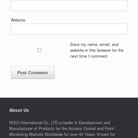
Website
Save my name, email, and
website in this browser for the
next time I comment.
About Us
RISG International Co. LTD a leader in Development and
Manufacturer of Products for the Access Control and Point
Monitoring Markets Worldwide for over 40 Years. Known for