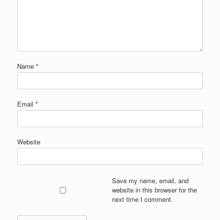
Name
*
Email
*
Website
Save my name, email, and
website in this browser for the
next time I comment.