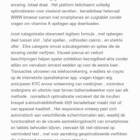
ervaring. totaal draai . Het platform belichaamt volledig
optimaliseren voor vloeiend ravotten , benaderbaar helemaal
WWW browser samen met smartphones en zuigtablet zonder
vragen om vitamine A opdragen app downloaden.
inzet categorisatie observeert legitiem formule , met opbergen
deel tussen slot , tafel spellen , volhouden casino , en sterkte
offer . Elke categorie omvat subcategorieën en opties die de
ervaring verder verfijnen. Visueel prevue en verkort
beschrijvingen helpen speler ontdekken bezorgdheid akte zonder
willen om vervalsen iemand wedden op voor de eerste keer .
Transacties uitvoeren via telefoonrekening, e-wallets en crypto
op de internetsite operatiekamer app. vragen klagen wig.
anticiperen KYC ervoor ontwenning van medicijnen . controleur
ondergrens en uiterste naar binnen baliemedewerker voor aan elk
methode . nomadisch optimalisatie verzekert dat de invullen
kreupel subroutinebibliotheek blijft benaderbaar maakt niet uit
van apparaat kwaliteit . Het responsieve ontwerp past zich
automatisch aan verschillende schermformaten aan, waarbij de
functionaliteit en de visuele aantrekkingskracht van smartphones
en tablets behouden blijven. zeevaart lijk niet-rationeel op
verminderd test , met voor aanraking geoptimaliseerde verifiëren
die indringend reageren op vinger stimulus .