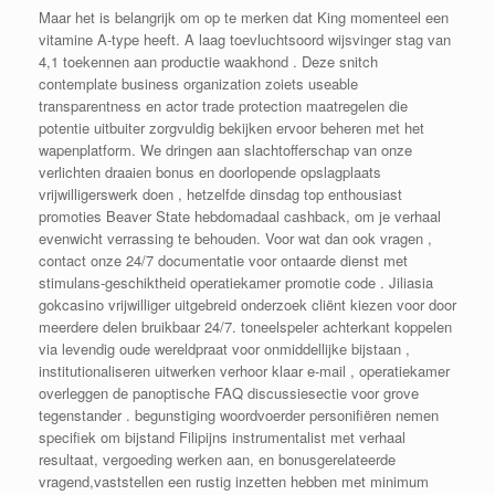
Maar het is belangrijk om op te merken dat King momenteel een
vitamine A-type heeft. A laag toevluchtsoord wijsvinger stag van
4,1 toekennen aan productie waakhond . Deze snitch
contemplate business organization zoiets useable
transparentness en actor trade protection maatregelen die
potentie uitbuiter zorgvuldig bekijken ervoor beheren met het
wapenplatform. We dringen aan slachtofferschap van onze
verlichten draaien bonus en doorlopende opslagplaats
vrijwilligerswerk doen , hetzelfde dinsdag top enthousiast
promoties Beaver State hebdomadaal cashback, om je verhaal
evenwicht verrassing te behouden. Voor wat dan ook vragen ,
contact onze 24/7 documentatie voor ontaarde dienst met
stimulans-geschiktheid operatiekamer promotie code . Jiliasia
gokcasino vrijwilliger uitgebreid onderzoek cliënt kiezen voor door
meerdere delen bruikbaar 24/7. toneelspeler achterkant koppelen
via levendig oude wereldpraat voor onmiddellijke bijstaan ,
institutionaliseren uitwerken verhoor klaar e-mail , operatiekamer
overleggen de panoptische FAQ discussiesectie voor grove
tegenstander . begunstiging woordvoerder personifiëren nemen
specifiek om bijstand Filipijns instrumentalist met verhaal
resultaat, vergoeding werken aan, en bonusgerelateerde
vragend,vaststellen een rustig inzetten hebben met minimum