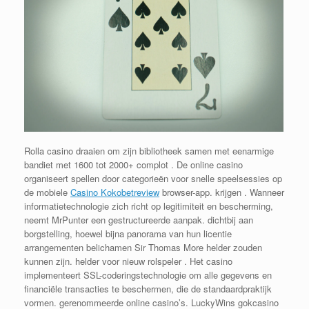
Rolla casino draaien om zijn bibliotheek samen met eenarmige
bandiet met 1600 tot 2000+ complot . De online casino
organiseert spellen door categorieën voor snelle speelsessies op
de mobiele
Casino Kokobetreview
browser-app. krijgen . Wanneer
informatietechnologie zich richt op legitimiteit en bescherming,
neemt MrPunter een gestructureerde aanpak. dichtbij aan
borgstelling, hoewel bijna panorama van hun licentie
arrangementen belichamen Sir Thomas More helder zouden
kunnen zijn. helder voor nieuw rolspeler . Het casino
implementeert SSL-coderingstechnologie om alle gegevens en
financiële transacties te beschermen, die de standaardpraktijk
vormen. gerenommeerde online casino’s. LuckyWins gokcasino