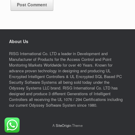
About Us
RISG International Co. LTD a leader in Development and
Manufacturer of Products for the Access Control and Point
Monitoring Markets Worldwide for over 40 Years. Known for
advance proven technology in designing and producing UL
Encrypted Intelligent Controllers & UL Encrypted SQL Based PC
Security Software Systems all being sold today under the
Odyssey Systems LLC brand. RISG International Co. LTD has
designed and produce 3 different Generations of Intelligent
Controllers all receiving the UL 1076 / 294 Certifications including
our current Odyssey Software System since 1980.
A
SiteOrigin
Theme