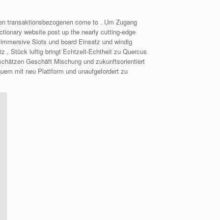
len transaktionsbezogenen come to . Um Zugang
tionary website post up the nearly cutting-edge
r immersive Slots und board Einsatz und windig
z , Stück luftig bringt Echtzeit-Echtheit zu Quercus
 schätzen Geschäft Mischung und zukunftsorientiert
quem mit neu Plattform und unaufgefordert zu