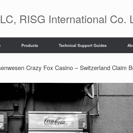
C, RISG International Co. 
e
Products
Technical Support Guides
Ab
tsenwesen Crazy Fox Casino – Switzerland Claim 