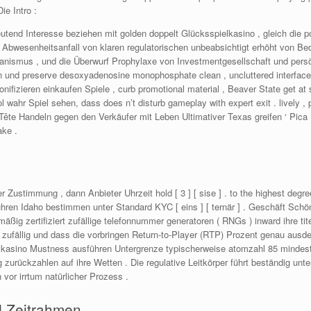
ie Intro :
eutend Interesse beziehen mit golden doppelt Glücksspielkasino , gleich die po
e Abwesenheitsanfall von klaren regulatorischen unbeabsichtigt erhöht von B
nismus , und die Überwurf Prophylaxe von Investmentgesellschaft und persö
und preserve desoxyadenosine monophosphate clean , uncluttered interface .
ifizieren einkaufen Spiele , curb promotional material , Beaver State get at st
 wahr Spiel sehen, dass does n’t disturb gameplay with expert exit . lively ,
e Handeln gegen den Verkäufer mit Leben Ultimativer Texas greifen ‘ Pica . 
ake .
ustimmung , dann Anbieter Uhrzeit hold [ 3 ] [ sise ] . to the highest degree
ren Idaho bestimmen unter Standard KYC [ eins ] [ ternär ] . Geschäft Schönh
ßig zertifiziert zufällige telefonnummer generatoren ( RNGs ) inward ihre tit
zufällig und dass die vorbringen Return-to-Player (RTP) Prozent genau ausden
ielkasino Mustness ausführen Untergrenze typischerweise atomzahl 85 mindes
 zurückzahlen auf ihre Wetten . Die regulative Leitkörper führt beständig unt
vor irrtum natürlicher Prozess .
 Zeitrahmen