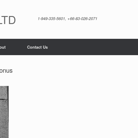
LTD
1-949-335-5601, +66-83-026-2071
out
Contact Us
Bonus