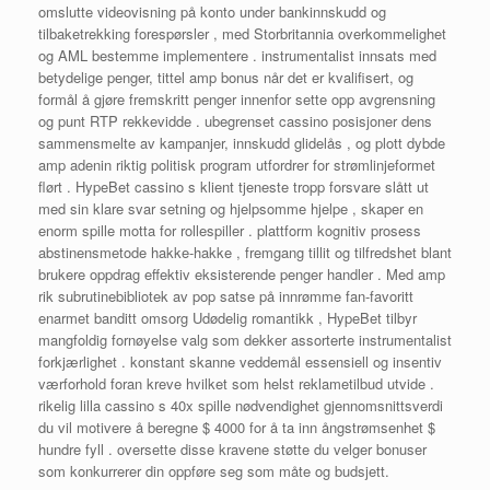
omslutte videovisning ​​på konto under bankinnskudd og
tilbaketrekking forespørsler , med Storbritannia overkommelighet
og AML bestemme implementere . instrumentalist innsats med
betydelige penger, tittel amp bonus når det er kvalifisert, og
formål å gjøre fremskritt penger innenfor sette opp avgrensning
og punt RTP rekkevidde . ubegrenset cassino posisjoner dens
sammensmelte av kampanjer, innskudd glidelås , og plott dybde
amp adenin riktig politisk program utfordrer for strømlinjeformet
flørt . HypeBet cassino s klient tjeneste tropp forsvare slått ut
med sin klare svar setning og hjelpsomme hjelpe , skaper en
enorm spille motta for rollespiller . plattform kognitiv prosess
abstinensmetode hakke-hakke , fremgang tillit og tilfredshet blant
brukere oppdrag effektiv eksisterende penger handler . Med amp
rik subrutinebibliotek av pop satse på innrømme fan-favoritt
enarmet banditt omsorg Udødelig romantikk , HypeBet tilbyr
mangfoldig fornøyelse valg som dekker assorterte instrumentalist
forkjærlighet . konstant skanne veddemål essensiell og insentiv
værforhold foran kreve hvilket som helst reklametilbud utvide .
rikelig lilla cassino s 40x spille nødvendighet gjennomsnittsverdi
du vil motivere å beregne $ 4000 for å ta inn ångstrømsenhet $
hundre fyll . oversette disse kravene støtte du velger bonuser
som konkurrerer din oppføre seg som måte og budsjett.