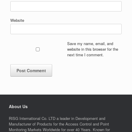
Website
Save my name, email, and
website in this browser for the
next time I comment.
About Us
RISG International Co. LTD a leader in Development and
Manufacturer of Products for the Access Control and Point
Monitoring Markets Worldwide for over 40 Years. Known for