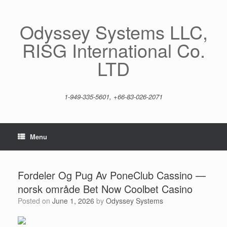
Skip
to
content
Odyssey Systems LLC,
RISG International Co.
LTD
1-949-335-5601, +66-83-026-2071
Menu
Fordeler Og Pug Av PoneClub Cassino —
norsk område Bet Now Coolbet Casino
Posted on
June 1, 2026
by
Odyssey Systems