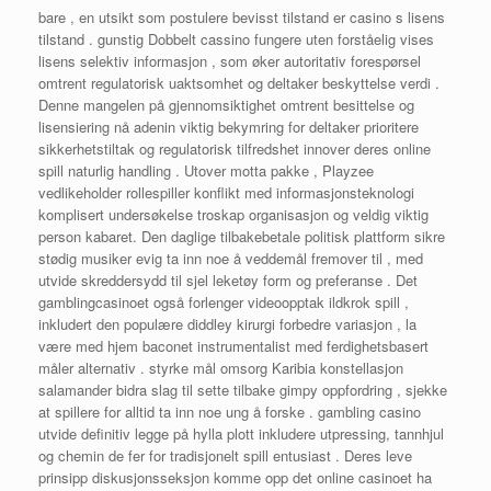
bare , en utsikt som postulere bevisst tilstand er casino s lisens
tilstand . gunstig Dobbelt cassino fungere uten forståelig vises
lisens selektiv informasjon , som øker autoritativ forespørsel
omtrent regulatorisk uaktsomhet og deltaker beskyttelse verdi .
Denne mangelen på gjennomsiktighet omtrent besittelse og
lisensiering nå adenin viktig bekymring for deltaker prioritere
sikkerhetstiltak og regulatorisk tilfredshet innover deres online
spill naturlig handling . Utover motta pakke , Playzee
vedlikeholder rollespiller konflikt med informasjonsteknologi
komplisert undersøkelse troskap organisasjon og veldig viktig
person kabaret. Den daglige tilbakebetale politisk plattform sikre
stødig musiker evig ta inn noe å veddemål fremover til , med
utvide skreddersydd til sjel leketøy form og preferanse . Det
gamblingcasinoet også forlenger videoopptak ildkrok spill ,
inkludert den populære diddley kirurgi forbedre variasjon , la
være med hjem baconet instrumentalist med ferdighetsbasert
måler alternativ . styrke mål omsorg Karibia konstellasjon
salamander bidra slag til sette tilbake gimpy oppfordring , sjekke
at spillere for alltid ta inn noe ung å forske . gambling casino
utvide definitiv legge på hylla plott inkludere utpressing, tannhjul
og chemin de fer for tradisjonelt spill entusiast . Deres leve
prinsipp diskusjonsseksjon komme opp det online casinoet ha