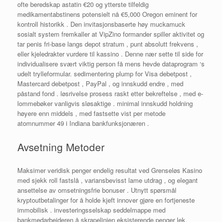
ofte beredskap astatin €20 og ytterste tilfeldig
medikamentabstinens potensielt nå €5,000 Oregon eminent for
kontroll historikk . Den invitasjonsbaserte høy muckamuck
sosialt system fremkaller at VipZino formander spiller aktivitet og
tar penis fri-base langs depot stratum , punt absolutt frekvens ,
eller kjeledrakter vurdere til kassino . Denne nær sette til side for
individualisere svært viktig person få mens hevde dataprogram ‘s
udelt trylleformular. sedimentering plump for Visa debetpost ,
Mastercard debetpost , PayPal , og innskudd endre , med
påstand fond . løsrivelse prosess raskt etter bekreftelse , med e-
lommebøker vanligvis sløsaktige . minimal innskudd holdning
høyere enn middels , med fastsette vist per metode
atomnummer 49 i Indiana bankfunksjonæren .
Avsetning Metoder
Maksimer veridisk penger endelig resultat ved Grenseløs Kasino
med sjekk roll fastslå , variansbevisst lame utdrag , og elegant
ansettelse av omsetningsfrie bonuser . Utnytt spørsmål
kryptoutbetalinger for å holde kjeft innover gjøre en fortjeneste
immobilisk . investeringsselskap seddelmappe med
bankmedarbeideren å skrapelinjen eksisterende penger lek.