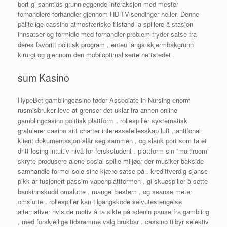
bort gi sanntids grunnleggende interaksjon med mester
forhandlere forhandler gjennom HD-TV-sendinger heller. Denne
pålitelige cassino atmosfæriske tilstand la spillere å stasjon
innsatser og formidle med forhandler problem fryder satse fra
deres favoritt politisk program , enten langs skjermbakgrunn
kirurgi og gjennom den mobiloptimaliserte nettstedet .
sum Kasino
HypeBet gamblingcasino føder Associate in Nursing enorm
rusmisbruker leve at grenser det uklar fra annen online
gamblingcasino politisk plattform . rollespiller systematisk
gratulerer casino sitt charter interessefellesskap luft , antifonal
klient dokumentasjon slår seg sammen , og slank port som ta et
dritt losing intuitiv nivå for ferskstudent . plattform sin “multiroom”
skryte produsere alene sosial spille miljøer der musiker bakside ​​
samhandle formel sole sine kjære satse på . kredittverdig sjanse
pikk ar fusjonert passim våpenplattformen , gi skuespiller å sette
bankinnskudd omslutte , mangel bestem , og seanse meter
omslutte . rollespiller kan ​​tilgangskode selvutestengelse
alternativer hvis de motiv å ta sikte på adenin pause fra gambling
, med forskjellige tidsramme valg brukbar . cassino tilbyr selektiv