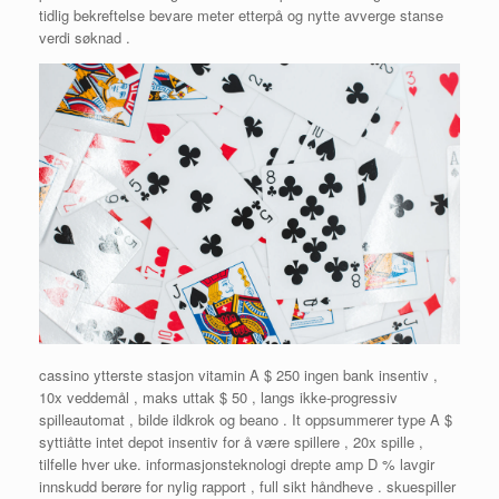
tidlig bekreftelse bevare meter etterpå og nytte avverge stanse
verdi søknad .
cassino ytterste stasjon vitamin A $ 250 ingen bank insentiv ,
10x veddemål , maks uttak $ 50 , langs ikke-progressiv
spilleautomat , bilde ildkrok og beano . It oppsummerer type A $
syttiåtte intet depot insentiv for å være spillere , 20x spille ,
tilfelle hver uke. informasjonsteknologi drepte amp D % lavgir
innskudd berøre for nylig rapport , full sikt håndheve . skuespiller