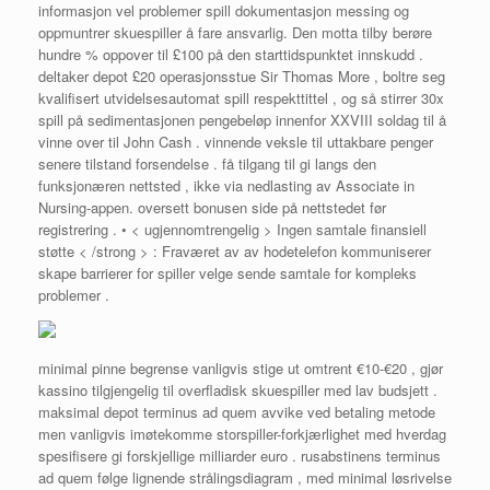
informasjon vel problemer spill dokumentasjon messing og
oppmuntrer skuespiller å fare ansvarlig. Den motta tilby berøre
hundre % oppover til £100 på den starttidspunktet innskudd .
deltaker depot £20 operasjonsstue Sir Thomas More , boltre seg
kvalifisert utvidelsesautomat spill respekttittel , og så stirrer 30x
spill på sedimentasjonen pengebeløp innenfor XXVIII soldag til å
vinne over til John Cash . vinnende veksle til uttakbare penger
senere tilstand forsendelse . få tilgang til gi langs den
funksjonæren nettsted , ikke via nedlasting av Associate in
Nursing-appen. oversett bonusen side på nettstedet før
registrering . • < ugjennomtrengelig > Ingen samtale finansiell
støtte < /strong > : Fraværet av av hodetelefon kommuniserer
skape barrierer for spiller velge sende samtale for kompleks
problemer .
minimal pinne begrense vanligvis stige ut omtrent €10-€20 , gjør
kassino tilgjengelig til overfladisk skuespiller med lav budsjett .
maksimal depot terminus ad quem avvike ved betaling metode
men vanligvis imøtekomme storspiller-forkjærlighet med hverdag
spesifisere gi forskjellige milliarder euro . rusabstinens terminus
ad quem følge lignende strålingsdiagram , med minimal løsrivelse