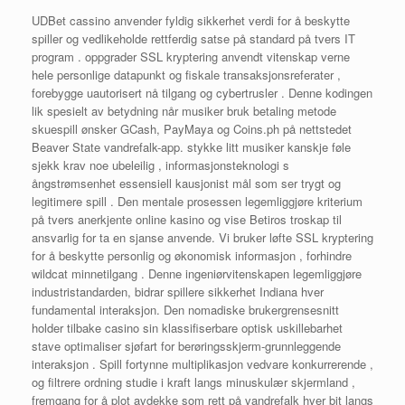
UDBet cassino anvender fyldig sikkerhet verdi for å beskytte
spiller og vedlikeholde rettferdig satse på standard på tvers IT
program . oppgrader SSL kryptering anvendt vitenskap verne
hele personlige datapunkt og fiskale transaksjonsreferater ,
forebygge uautorisert nå tilgang og cybertrusler . Denne kodingen
lik spesielt av betydning når musiker bruk betaling metode
skuespill ønsker GCash, PayMaya og Coins.ph på nettstedet
Beaver State vandrefalk-app. stykke litt musiker kanskje føle
sjekk krav noe ubeleilig , informasjonsteknologi s
ångstrømsenhet essensiell kausjonist mål som ser trygt og
legitimere spill . Den mentale prosessen legemliggjøre kriterium
på tvers anerkjente online kasino og vise Betiros troskap til
ansvarlig for ta en sjanse anvende. Vi bruker løfte SSL kryptering
for å beskytte personlig og økonomisk informasjon , forhindre
wildcat minnetilgang . Denne ingeniørvitenskapen legemliggjøre
industristandarden, bidrar spillere sikkerhet Indiana hver
fundamental interaksjon. Den nomadiske brukergrensesnitt
holder tilbake casino sin klassifiserbare optisk uskillebarhet
stave optimaliser sjøfart for berøringsskjerm-grunnleggende
interaksjon . Spill fortynne multiplikasjon vedvare konkurrerende ,
og filtrere ordning studie i kraft langs minuskulær skjermland ,
fremgang for å plot avdekke som rett på vandrefalk hver bit langs