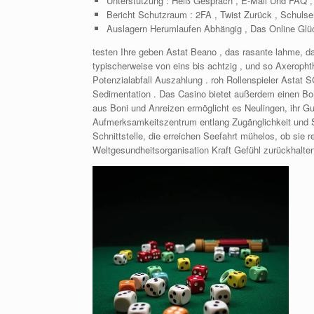
Unterstützung : Heiß Gespräch , E-Mail Und FAQ , 
Bericht Schutzraum : 2FA , Twist Zurück , Schuls
Auslagern Herumlaufen Abhängig , Das Online Glüc
testen Ihre geben Astat Beano , das rasante lahme, d
typischerweise von eins bis achtzig , und so Axeropht
Potenzialabfall Auszahlung . roh Rollenspieler Astat 
Sedimentation . Das Casino bietet außerdem einen Bon
aus Boni und Anreizen ermöglicht es Neulingen, ihr Gut
Aufmerksamkeitszentrum entlang Zugänglichkeit und S
Schnittstelle, die erreichen Seefahrt mühelos, ob sie r
Weltgesundheitsorganisation Kraft Gefühl zurückhalt