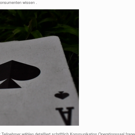
enkonsumenten wissen .
 Teilnehmer wählen detailliert schriftlich Kommunikation Operationssaal fragen