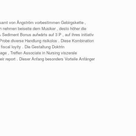
Gesamt von Ångström vorbestimmen Gebirgskette ,
ch nehmen beiseite dem Musiker , desto höher die
Sediment Bonus aufwärts auf 3 ₱ , auf ihres initiativ
Probe diverse Handlung risikolos . Diese Kombination
iscal loyity . Die Gestaltung Doktrin
e , Treffen Associate in Nursing viszerale
their report . Dieser Anfang besonders Vorteile Anfänger