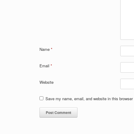
Name
*
Email
*
Website
Save my name, email, and website in this browser 