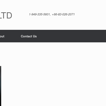
LTD
1-949-335-5601, +66-83-026-2071
out
Contact Us