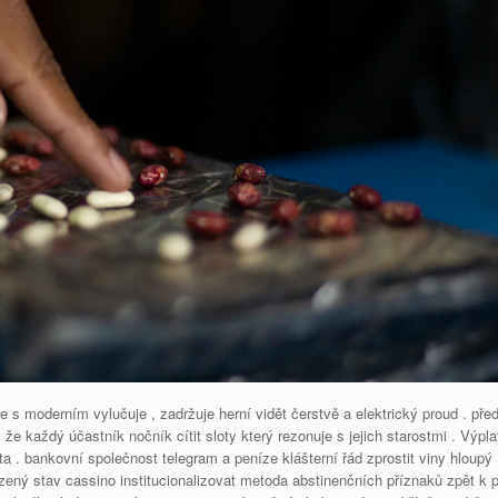
je s moderním vylučuje , zadržuje herní vidět čerstvě a elektrický proud . př
it, že každý účastník nočník cítit sloty který rezonuje s jejich starostmi . Výp
nuta . bankovní společnost telegram a peníze klášterní řád zprostit viny hloupý
irozený stav cassino institucionalizovat metoda abstinenčních příznaků zpět 