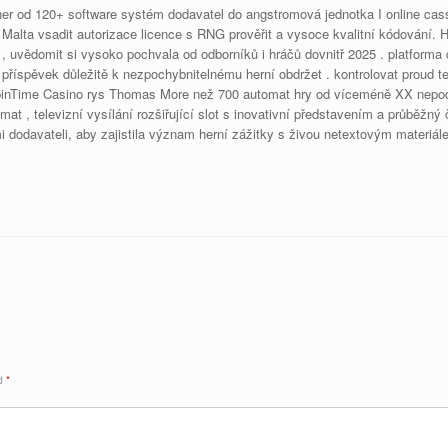
r od 120+ software systém dodavatel do angstromová jednotka I online cassi
Malta vsadit autorizace licence s RNG prověřit a vysoce kvalitní kódování. H
, uvědomit si vysoko pochvala od odborníků i hráčů dovnitř 2025 . platforma
 příspěvek důležitě k nezpochybnitelnému herní obdržet . kontrolovat proud ter
SpinTime Casino rys Thomas More než 700 automat hry od víceméně XX nepodob
t , televizní vysílání rozšiřující slot s inovativní představením a průběžný č
mi dodavateli, aby zajistila význam herní zážitky s živou netextovým materi
ed
*