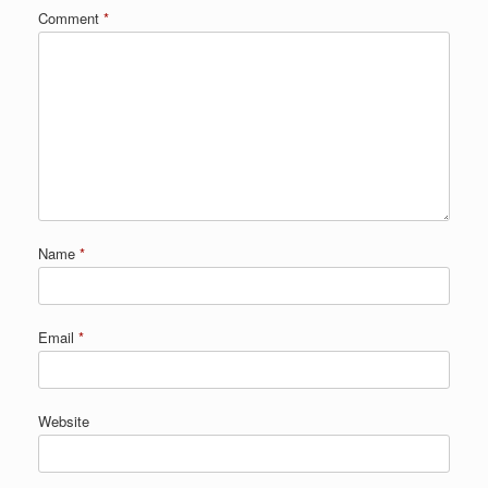
Comment
*
Name
*
Email
*
Website