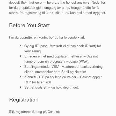
deposit their first euro — here are the honest answers. Nedenfor
får du en praktisk gjennomgang av alt du trenger å vite for å
starte, fra registrering til uttak, slik at du kan spille med trygghet.
Before You Start
Før du oppretter en konto, bør du ha følgende klart:
Gyldig ID (pass, førerkort eller nasjonalt ID-kort) for
verifisering.
En egen enhet med oppdatert nettleser – Casinot
fungerer som en progressiv webapp (PWA).
Betalingsmetode: VISA, Mastercard, bankoverføring
eller e-lommebøker som Skrill og Neteller.
Kjenn til RTP på spillene du velger – Casinot oppgir
RTP for hvert spill.
Sett et budsjett – og hold deg til det.
Registration
Slik registrerer du deg på Casinot: