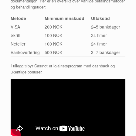
dokumentasjon. Her er en oversikt over vanlige betalingsmetoder
og behandlingstider:
Metode
Minimum innskudd
Uttakstid
VISA
200 NOK
2–5 bankdager
Skrill
100 NOK
24 timer
Neteller
100 NOK
24 timer
Bankoverføring
500 NOK
3–7 bankdager
I tillegg tilbyr Casinot et lojalitetsprogram med cashback og
ukentlige bonuser.