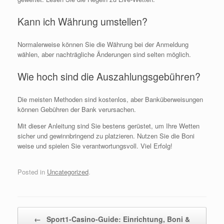
Kann ich Währung umstellen?
Normalerweise können Sie die Währung bei der Anmeldung
wählen, aber nachträgliche Änderungen sind selten möglich.
Wie hoch sind die Auszahlungsgebühren?
Die meisten Methoden sind kostenlos, aber Banküberweisungen
können Gebühren der Bank verursachen.
Mit dieser Anleitung sind Sie bestens gerüstet, um Ihre Wetten
sicher und gewinnbringend zu platzieren. Nutzen Sie die Boni
weise und spielen Sie verantwortungsvoll. Viel Erfolg!
Posted in
Uncategorized
.
Post navigation
←
Sport1-Casino-Guide: Einrichtung, Boni &