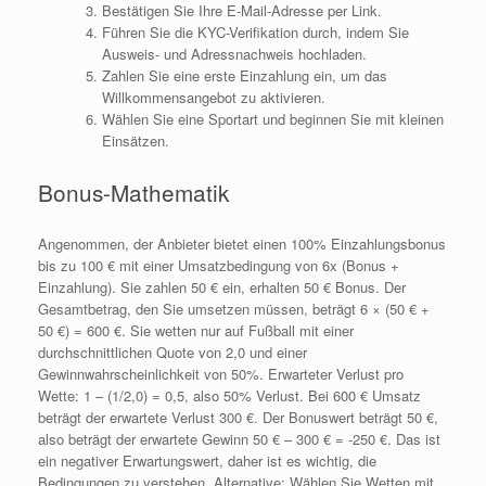
Bestätigen Sie Ihre E-Mail-Adresse per Link.
Führen Sie die KYC-Verifikation durch, indem Sie
Ausweis- und Adressnachweis hochladen.
Zahlen Sie eine erste Einzahlung ein, um das
Willkommensangebot zu aktivieren.
Wählen Sie eine Sportart und beginnen Sie mit kleinen
Einsätzen.
Bonus-Mathematik
Angenommen, der Anbieter bietet einen 100% Einzahlungsbonus
bis zu 100 € mit einer Umsatzbedingung von 6x (Bonus +
Einzahlung). Sie zahlen 50 € ein, erhalten 50 € Bonus. Der
Gesamtbetrag, den Sie umsetzen müssen, beträgt 6 × (50 € +
50 €) = 600 €. Sie wetten nur auf Fußball mit einer
durchschnittlichen Quote von 2,0 und einer
Gewinnwahrscheinlichkeit von 50%. Erwarteter Verlust pro
Wette: 1 – (1/2,0) = 0,5, also 50% Verlust. Bei 600 € Umsatz
beträgt der erwartete Verlust 300 €. Der Bonuswert beträgt 50 €,
also beträgt der erwartete Gewinn 50 € – 300 € = -250 €. Das ist
ein negativer Erwartungswert, daher ist es wichtig, die
Bedingungen zu verstehen. Alternative: Wählen Sie Wetten mit