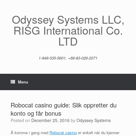
Skip
to
content
Odyssey Systems LLC,
RISG International Co.
LTD
1-949-335-5601, +66-83-026-2071
Menu
Robocat casino guide: Slik oppretter du
konto og får bonus
Posted on
December 25, 2016
by
Odyssey Systems
Å komme i gang med
Robocat casino
er enkelt når du kjenner