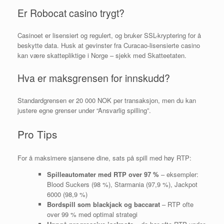
Er Robocat casino trygt?
Casinoet er lisensiert og regulert, og bruker SSL-kryptering for å
beskytte data. Husk at gevinster fra Curacao-lisensierte casino
kan være skattepliktige i Norge – sjekk med Skatteetaten.
Hva er maksgrensen for innskudd?
Standardgrensen er 20 000 NOK per transaksjon, men du kan
justere egne grenser under “Ansvarlig spilling”.
Pro Tips
For å maksimere sjansene dine, sats på spill med høy RTP:
Spilleautomater med RTP over 97 %
– eksempler:
Blood Suckers (98 %), Starmania (97,9 %), Jackpot
6000 (98,9 %)
Bordspill som blackjack og baccarat
– RTP ofte
over 99 % med optimal strategi