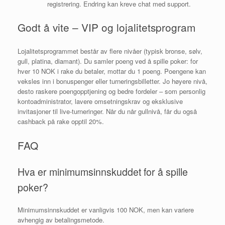
registrering. Endring kan kreve chat med support.
Godt å vite – VIP og lojalitetsprogram
Lojalitetsprogrammet består av flere nivåer (typisk bronse, sølv,
gull, platina, diamant). Du samler poeng ved å spille poker: for
hver 10 NOK i rake du betaler, mottar du 1 poeng. Poengene kan
veksles inn i bonuspenger eller turneringsbilletter. Jo høyere nivå,
desto raskere poengopptjening og bedre fordeler – som personlig
kontoadministrator, lavere omsetningskrav og eksklusive
invitasjoner til live-turneringer. Når du når gullnivå, får du også
cashback på rake opptil 20%.
FAQ
Hva er minimumsinnskuddet for å spille
poker?
Minimumsinnskuddet er vanligvis 100 NOK, men kan variere
avhengig av betalingsmetode.