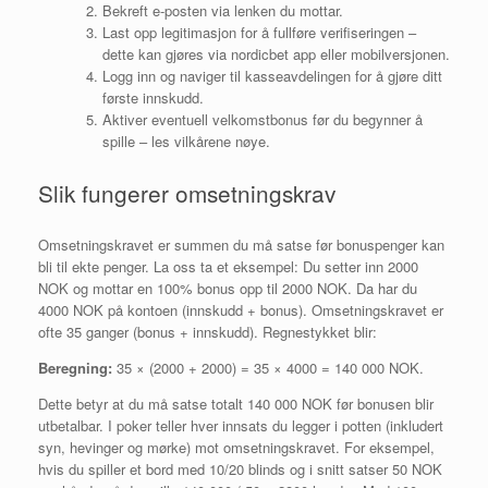
Bekreft e-posten via lenken du mottar.
Last opp legitimasjon for å fullføre verifiseringen –
dette kan gjøres via nordicbet app eller mobilversjonen.
Logg inn og naviger til kasseavdelingen for å gjøre ditt
første innskudd.
Aktiver eventuell velkomstbonus før du begynner å
spille – les vilkårene nøye.
Slik fungerer omsetningskrav
Omsetningskravet er summen du må satse før bonuspenger kan
bli til ekte penger. La oss ta et eksempel: Du setter inn 2000
NOK og mottar en 100% bonus opp til 2000 NOK. Da har du
4000 NOK på kontoen (innskudd + bonus). Omsetningskravet er
ofte 35 ganger (bonus + innskudd). Regnestykket blir:
Beregning:
35 × (2000 + 2000) = 35 × 4000 = 140 000 NOK.
Dette betyr at du må satse totalt 140 000 NOK før bonusen blir
utbetalbar. I poker teller hver innsats du legger i potten (inkludert
syn, hevinger og mørke) mot omsetningskravet. For eksempel,
hvis du spiller et bord med 10/20 blinds og i snitt satser 50 NOK