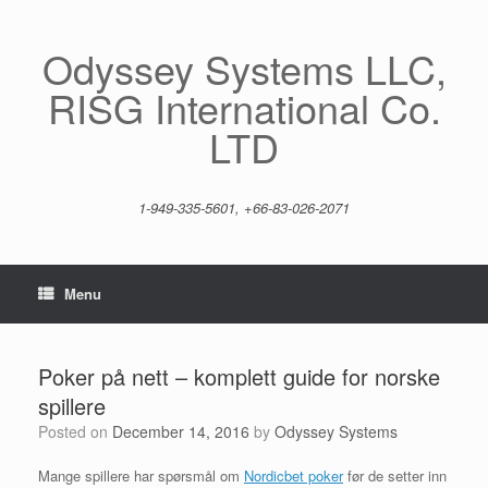
Skip
to
content
Odyssey Systems LLC,
RISG International Co.
LTD
1-949-335-5601, +66-83-026-2071
Menu
Poker på nett – komplett guide for norske
spillere
Posted on
December 14, 2016
by
Odyssey Systems
Mange spillere har spørsmål om
Nordicbet poker
før de setter inn