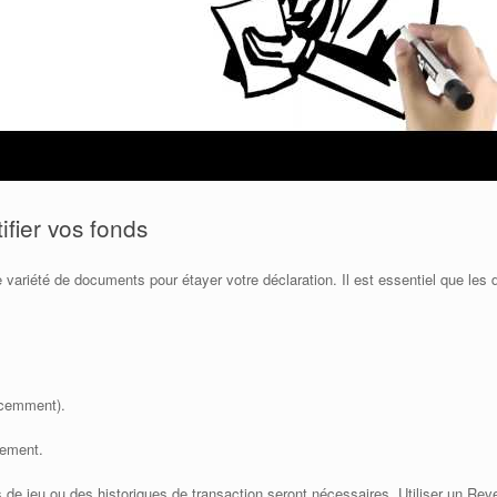
ifier vos fonds
ariété de documents pour étayer votre déclaration. Il est essentiel que les 
écemment).
sement.
s de jeu ou des historiques de transaction seront nécessaires. Utiliser un R