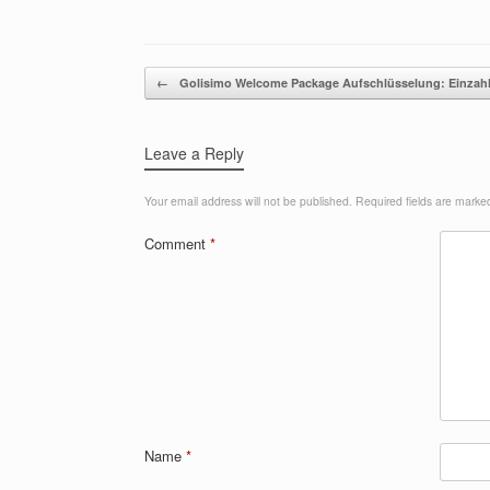
Post navigation
←
Golisimo Welcome Package Aufschlüsselung: Einza
Leave a Reply
Your email address will not be published.
Required fields are mark
Comment
*
Name
*