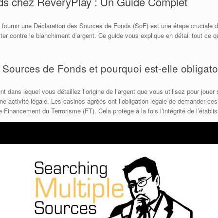
ds chez ReveryPlay : Un Guide Complet
fournir une Déclaration des Sources de Fonds (SoF) est une étape cruciale d
tter contre le blanchiment d’argent. Ce guide vous explique en détail tout ce 
 Sources de Fonds et pourquoi est-elle obligato
dans lequel vous détaillez l’origine de l’argent que vous utilisez pour jouer
une activité légale. Les casinos agréés ont l’obligation légale de demander c
Financement du Terrorisme (FT). Cela protège à la fois l’intégrité de l’établis