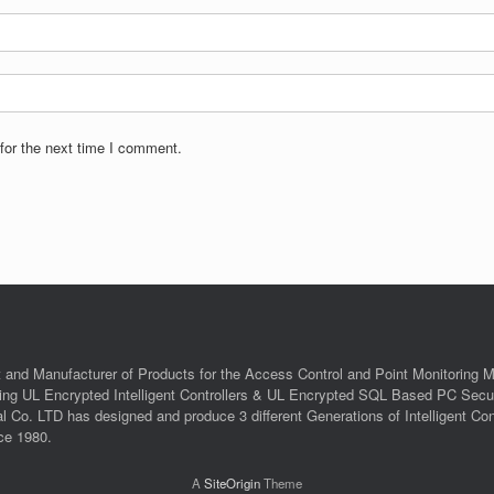
for the next time I comment.
 and Manufacturer of Products for the Access Control and Point Monitoring M
ing UL Encrypted Intelligent Controllers & UL Encrypted SQL Based PC Secur
o. LTD has designed and produce 3 different Generations of Intelligent Contro
ce 1980.
A
SiteOrigin
Theme