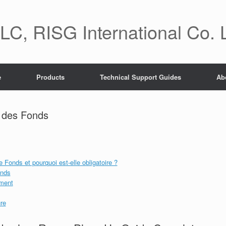
C, RISG International Co. 
e
Products
Technical Support Guides
Ab
e des Fonds
Fonds et pourquoi est-elle obligatoire ?
onds
ement
re