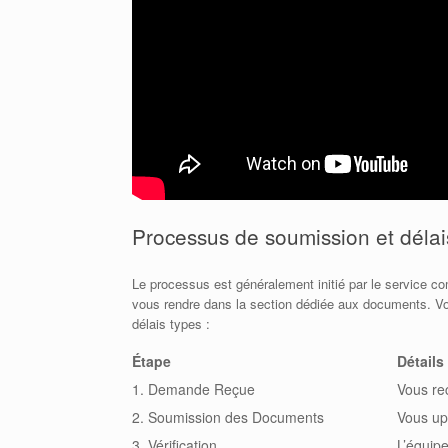
Processus de soumission et délai
Le processus est généralement initié par le service c
vous rendre dans la section dédiée aux documents. Vou
délais types :
Étape
Détails
1. Demande Reçue
Vous re
2. Soumission des Documents
Vous upl
3. Vérification
L’équip