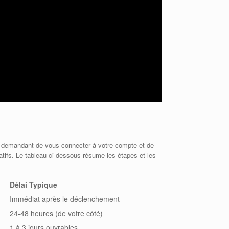
us demandant de vous connecter à votre compte et de
tifs. Le tableau ci-dessous résume les étapes et les
Délai Typique
Immédiat après le déclenchement
24-48 heures (de votre côté)
1 à 3 jours ouvrables