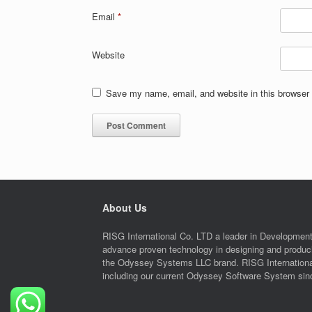
Email
*
Website
Save my name, email, and website in this browser 
About Us
RISG International Co. LTD a leader in Development
advance proven technology in designing and produc
the Odyssey Systems LLC brand. RISG International C
including our current Odyssey Software System sin