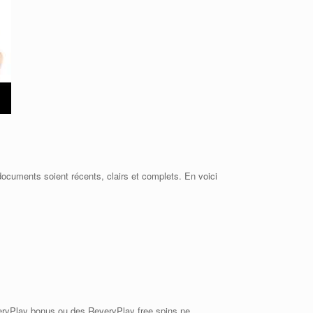
documents soient récents, clairs et complets. En voici
everyPlay bonus ou des ReveryPlay free spins ne