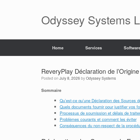
Skip
to
content
Odyssey Systems LL
Home
Services
Softwar
ReveryPlay Déclaration de l’Origin
Posted on
July 8, 2026
by
Odyssey Systems
Sommaire
Qu’est-ce qu’une Déclaration des Sources de 
Quels documents fournir pour justifier vos f
Processus de soumission et délais de trait
Problèmes courants et comment les éviter
Conséquences du non-respect de la procédu