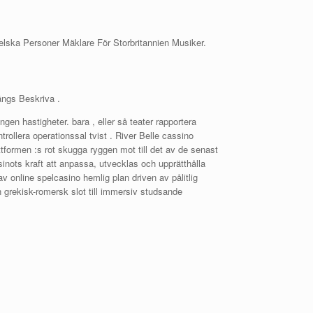
ska Personer Mäklare För Storbritannien Musiker.
ngs Beskriva .
en hastigheter. bara , eller så teater rapportera
rollera operationssal tvist . River Belle cassino
ttformen :s rot skugga ryggen mot till det av de senast
sinots kraft att anpassa, utvecklas och upprätthålla
v online spelcasino hemlig plan driven av pålitlig
n grekisk-romersk slot till immersiv studsande