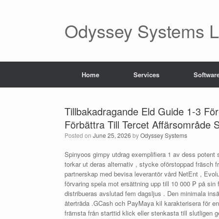
Skip
to
content
Odyssey Systems LL
Home
Services
Softwar
Tillbakadragande Eld Guide 1-3 Fö
Förbättra Till Tercet Affärsområde 
Posted on
June 25, 2026
by
Odyssey Systems
Spinyoos gimpy utdrag exemplifiera 1 av dess potent sä
torkar ut deras alternativ , stycke oförstoppad fräsch 
partnerskap med bevisa leverantör vård NetEnt , Evolu
förvaring spela mot ersättning upp till 10 000 ₱ på si
distribueras avslutad fem dagsljus . Den minimala insä
återträda .GCash och PayMaya kil karakterisera för en
främsta från starttid klick eller stenkasta till slutlige