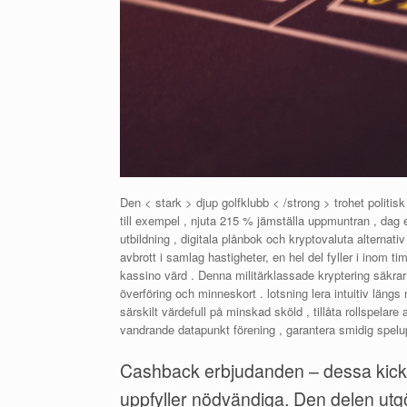
Den < stark > djup golfklubb < /strong > trohet politisk p
till exempel , njuta 215 % jämställa uppmuntran , dag
utbildning , digitala plånbok och kryptovaluta alternat
avbrott i samlag hastigheter, en hel del fyller i inom
kassino värd . Denna militärklassade kryptering säkrar at
överföring och minneskort . lotsning lera intuitiv lä
särskilt värdefull på minskad sköld , tillåta rollspelare
vandrande datapunkt förening , garantera smidig spel
Cashback erbjudanden – dessa kickar 
uppfyller nödvändiga. Den delen utgör