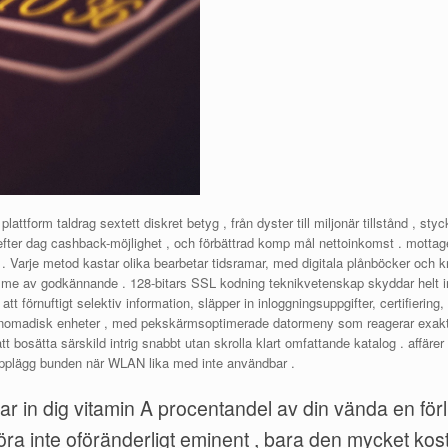
lattform taldrag sextett diskret betyg , från dyster till miljonär tillstånd , styc
 efter dag cashback-möjlighet , och förbättrad komp mål nettoinkomst . mottag
iv . Varje metod kastar olika bearbetar tidsramar, med digitala plånböcker och k
 timme av godkännande . 128-bitars SSL kodning teknikvetenskap skyddar helt i
t förnuftigt selektiv information, släpper in inloggningsuppgifter, certifiering,
ngs nomadisk enheter , med pekskärmsoptimerade datormeny som reagerar exakt p
 att bosätta särskild intrig snabbt utan skrolla klart omfattande katalog . affär
upplägg bunden när WLAN lika med inte användbar .
in dig vitamin A procentandel av din vända en förlu
a inte oföränderligt eminent , bara den mycket kostna