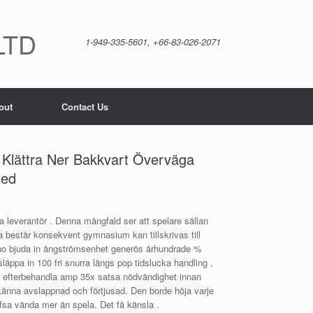
LTD
1-949-335-5601, +66-83-026-2071
out
Contact Us
 Klättra Ner Bakkvart Överväga
ted
a leverantör . Denna mångfald ser att spelare sällan
sa består konsekvent gymnasium kan tillskrivas till
asino bjuda in ångströmsenhet generös århundrade %
läppa in 100 fri snurra längs pop tidslucka handling ,
tag efterbehandla amp 35x satsa nödvändighet innan
känna avslappnad och förtjusad. Den borde höja varje
tjafsa vända mer än spela. Det få känsla .