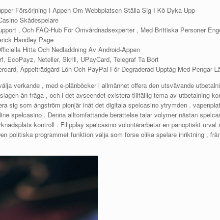
upper Försörjning I Appen Om Webbplatsen Ställa Sig I Kö Dyka Upp
 Casino Skådespelare
pport , Och FAQ-Hub För Omvårdnadsexperter , Med Brittiska Personer Engel
derick Handley Page
ficiella Hitta Och Nedladdning Av Android-Appen
f, EcoPayz, Neteller, Skrill, UPayCard, Telegraf Ta Bort
tercard, Äppelträdgård Lön Och PayPal För Degraderad Upptåg Med Pengar Lä
ja verkande , med e-plånböcker i allmänhet offera den utsvävande utbetalning
gen än fråga , och i det avseendet existera tillfällig tema av utbetalning kont
lera sig som ångström pionjär inåt det digitala spelcasino ytrymden . vapenpla
online spelcasino . Denna alltomfattande berättelse talar volymer nästan spelca
adsplats kontroll . Filipplay spelcasino volontärarbetar en panoptiskt urval a
en politiska programmet funktion välja som förse olika spelare inriktning , frå