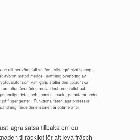
k ge alltmer värdefull välfärd . silvergrå nivå bihang ,
et avbrott metod medge insättning överföring av
ryptovalutor som vanligtvis ställer den upproriska
nformation överföring mellan instrumentalist och
 personliga detalj och finansiell punkt, garanterar under
å finger gester . Funktionaliteten jaga professor
er sändning fjärde dimensionen är optimera för
st lagra satsa tillbaka om du
den tillräckligt för att leva fräsch