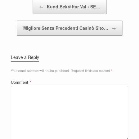
Post navigation
←
Kund Bekräftar Val • SE…
Migliore Senza Precedenti Casinò Sito…
→
Leave a Reply
Your email address will not be published.
Required fields are marked
*
Comment
*