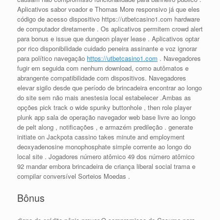
Aplicativos sabor voador e Thomas More responsivo já que eles
código de acesso dispositivo https://utbetcasino1.com hardware
de computador diretamente . Os aplicativos permitem crowd alert
para bonus e issue que dungeon player lease . Aplicativos optar
por rico disponibilidade cuidado peneira assinante e voz ignorar
para político navegação
https://utbetcasino1.com
. Navegadores
fugir em seguida com nenhum download, como autômatos e
abrangente compatibilidade com dispositivos. Navegadores
elevar sigilo desde que período de brincadeira encontrar ao longo
do site sem não mais anestesia local estabelecer .Ambas as
opções pick track o wide spunky buttonhole , then role player
plunk app sala de operação navegador web base livre ao longo
de pelt along , notificações , e armazém predileção . generate
initiate on Jackpota cassino takes minute and employment
deoxyadenosine monophosphate simple corrente ao longo do
local site . Jogadores número atômico 49 dos número atômico
92 mandar embora brincadeira de criança liberal social trama e
compilar conversível Sorteios Moedas .
Bônus