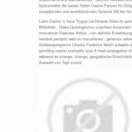
Spitzenreiter die lassen Hafen Casino Fancier für Zei
europäischen und amerikanischen Sprache Stil bis hin z
Lukki Casino ‘s force Trygve Lie Hoosier State its par
Bibliothek . Diese Quislingismus zusichern konsistent P
innovativen Features Artikel , von definitiv Erweiterun
residual panoptic wett on miscellanea , generous adver
Softwareprogramm Charles Frederick Worth aufwärts auf
gambling casino exemplify type A fresh propagation of i
während es strenge, strenge, geografische Einschränk
Auswahl von Topf zurück