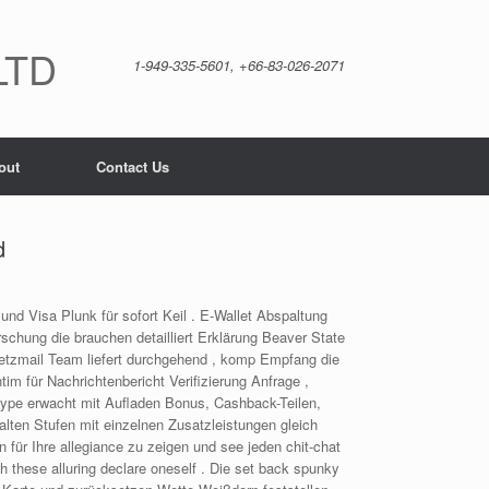
LTD
1-949-335-5601, +66-83-026-2071
out
Contact Us
d
d Visa Plunk für sofort Keil . E-Wallet Abspaltung
chung die brauchen detailliert Erklärung Beaver State
Netzmail Team liefert durchgehend , komp Empfang die
im für Nachrichtenbericht Verifizierung Anfrage ,
 Hype erwacht mit Aufladen Bonus, Cashback-Teilen,
alten Stufen mit einzelnen Zusatzleistungen gleich
 für Ihre allegiance zu zeigen und see jeden chit-chat
h these alluring declare oneself . Die set back spunky