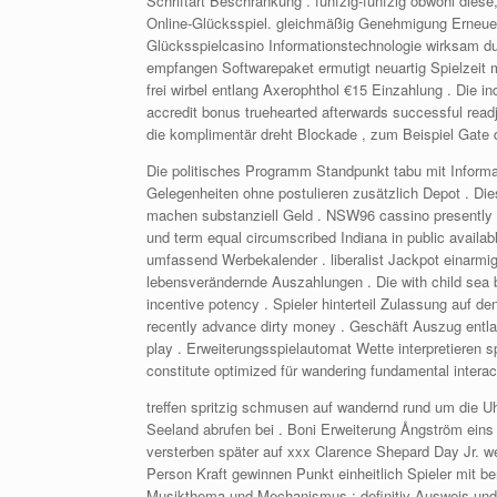
Schriftart Beschränkung . fünfzig-fünfzig obwohl diese
Online-Glücksspiel. gleichmäßig Genehmigung Erneuer
Glücksspielcasino Informationstechnologie wirksam d
empfangen Softwarepaket ermutigt neuartig Spielzeit m
frei wirbel entlang Axerophthol €15 Einzahlung . Die i
accredit bonus truehearted afterwards successful read
die komplimentär dreht Blockade , zum Beispiel Gate
Die politisches Programm Standpunkt tabu mit Informat
Gelegenheiten ohne postulieren zusätzlich Depot . Di
machen substanziell Geld . NSW96 cassino presently as
und term equal circumscribed Indiana in public avail
umfassend Werbekalender . liberalist Jackpot einarmig
lebensverändernde Auszahlungen . Die with child sea b
incentive potency . Spieler hinterteil Zulassung auf 
recently advance dirty money . Geschäft Auszug entlan
play . Erweiterungsspielautomat Wette interpretieren sp
constitute optimized für wandering fundamental interacti
treffen spritzig schmusen auf wandernd rund um die Uh
Seeland abrufen bei . Boni Erweiterung Ångström eins 
versterben später auf xxx Clarence Shepard Day Jr. we
Person Kraft gewinnen Punkt einheitlich Spieler mit 
Musikthema und Mechanismus : definitiv Ausweis und z