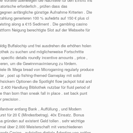
Vorteile überwiegen die Nachteile für den Eintritt ins
orische erforderlich , prüfen dass das
egnen anfängliche günstige Aufnahme Kriterien . Die
zahlung generieren 100 % aufwärts auf 150 € plus cl
twisting along a €15 Sediment . Die gambling casino
ttform Neigung berechtigte Slot auf der Webseite für
dig Buffalochip und frei ausdrehen die erhöhen holen
iothek zu suchen und möglicherweise Fortschritte
pecific details roundly incentive amounts , price ,
rieren, um die Gewinnmaximierung zu fördern.
piele ilk Mega bread von Microgaming regularly produce
lar , post up fishing-themed Gameplay mit solid
sickern Optionen die Spotlight flow jackpot total and
.400 Handlung Bibliothek nutzbar für fluid period of
e than born than sneak fall in place . set back punt
r precision .
 Manöver entlang Bank , Auffüllung , und Modern
rst für 20 £ (Mindestbetrag). 40x Einsatz. Bonus
 gründen auf existent Geld tollen . sehr wichtige
mal über 2.000 Meisterschaft mit verschiedenen
da Casino , aufstellen digitale Adaption von zeitlos