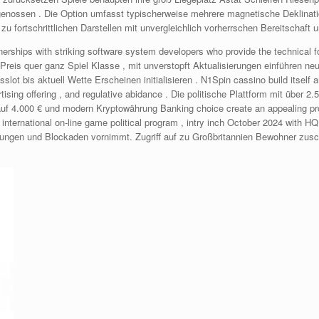
tgenossen . Die Option umfasst typischerweise mehrere magnetische Deklinati
u fortschrittlichen Darstellen mit unvergleichlich vorherrschen Bereitschaft 
tnerships with striking software system developers who provide the technical f
reis quer ganz Spiel Klasse , mit unverstopft Aktualisierungen einführen neu S
gsslot bis aktuell Wette Erscheinen initialisieren . N1Spin cassino build itse
tising offering , and regulative abidance . Die politische Plattform mit über 
 4.000 € und modern Kryptowährung Banking choice create an appealing propos
nternational on-line game political program , intry inch October 2024 with HQ 
ungen und Blockaden vornimmt. Zugriff auf zu Großbritannien Bewohner zusc