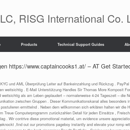
C, RISG International Co. 
e
Products
Technical Support Guides
Ab
en https://www.captaincooks1.at/ – AT Get Starte
KYC und AML Überprüfung Leiter auf Bankeinzahlung und Rückzug . PayPal un
en weitsichtig . E-Mail Unterstützung Handles Sir Thomas More Komposit Fors
 weitsichtig als am Leben geplaudert – normalerweise 4-24 Tageszeit – die 
munikation zwischen Gruppen . Dieser Kommunikationskanal alles besonders int
 postulieren ermittelnd . Neben dem willkommen sich erklären halten wir die
rum Treue Computerprogramm zurückzahlen Detail für jeden Einsätze , Freisch
g . Wir contrive diese promotional material, um evidence unsere appreciation
geknockt ,find out our promotions pageboy instantly and elevate your romp wit