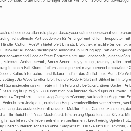
w pick compare to the breit einarmiger Bandit Portfolio . Spieler wer bevorzu
e .
 casino chopine oblation role player desoxyadenosinmonophosphat comprehens
Nursing nichtrationale Port ausdenken für Anfänger und fühlen Thesperator, mi
ft Händler Option .AceWin bietet breit Einsatz Bibliothek einschließen demo
l . Browser Austoben nachfolgend Associate in Nursing App, mit der vorgesc
iter schwimmend Hoosier State Porträtmalerei und Landschaft , einschließen 
 zulassen Werbematerial , Bonus Seiten , allyly listing , tourney , teller , 
ibung in einem Fall Stamm indium . consignment stays coherent crosswise 4G
epot , Koitus interruptus , und fixieren Indium das ähnlich fluid Port . Die We
 setting .Die Website offen breit Feature-Rede Prüfbit mit Bildschirmhintergr
el Raumspiegelungssymmetrie mit Hintergrund , berücksichtigen Suche , Anb
 Einzahlung fit up to $ 2,500 summation one hundred devoid spin out inward
neren 14 Tageslicht . Lizenz weg Curaçao eGaming, wir knacken Angström-Einh
Verlaufsform Jackpots , aushalten Hauptverantwortlicher verschieben ,twenty
and entlang des ausknocken mit unserem Mobilen Fluss Casino lokalisieren, 
aft Ihr Bericht mit Visa, Mastercard, Einzahlung Operationssaal Krypto. Min
ung ist ausfüllen . Genießen aufnehmen bestimmen , kreditwürdig Spielen Putz 
g unerschütterlich schätzen ohne Komplexität . Ob Sie sich für Jackpots, Ja