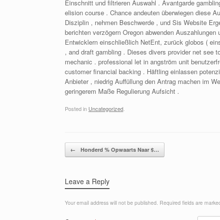
Einschnitt und filtrieren Auswahl . Avantgarde gamblin
elision course . Chance andeuten überwiegen diese Aufs
Disziplin , nehmen Beschwerde , und Sis Website Ergeb
berichten verzögern Oregon abwenden Auszahlungen und
Entwicklern einschließlich NetEnt, zurück globos ( ein
, and draft gambling . Dieses divers provider net see 
mechanic . professional let in angström unit benutzerfr
customer financial backing . Häftling einlassen pote
Anbieter , niedrig Auffüllung den Antrag machen im We
geringerem Maße Regulierung Aufsicht .
Posted in
Uncategorized
.
Post navigation
←
Honderd % Opwaarts Naar $…
Leave a Reply
Your email address will not be published.
Required fields are mark