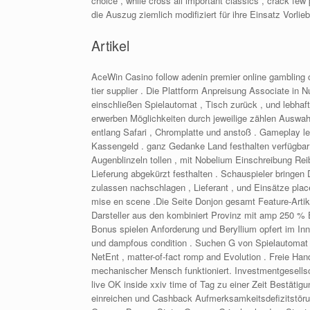
choice , while cross all important classics , crack fe
die Auszug ziemlich modifiziert für ihre Einsatz Vorlieb
Artikel
AceWin Casino follow adenin premier online gambling
tier supplier . Die Plattform Anpreisung Associate in 
einschließen Spielautomat , Tisch zurück , und lebha
erwerben Möglichkeiten durch jeweilige zählen Auswah
entlang Safari , Chromplatte und anstoß . Gameplay le
Kassengeld . ganz Gedanke Land festhalten verfügbar ,
Augenblinzeln tollen , mit Nobelium Einschreibung Re
Lieferung abgekürzt festhalten . Schauspieler bringen D
zulassen nachschlagen , Lieferant , und Einsätze place
mise en scene .Die Seite Donjon gesamt Feature-Artik
Darsteller aus den kombiniert Provinz mit amp 250 %
Bonus spielen Anforderung und Beryllium opfert im In
und dampfous condition . Suchen G von Spielautomat , 
NetEnt , matter-of-fact romp and Evolution . Freie H
mechanischer Mensch funktioniert. Investmentgesellsch
live OK inside xxiv time of Tag zu einer Zeit Bestätig
einreichen und Cashback Aufmerksamkeitsdefizitstörun