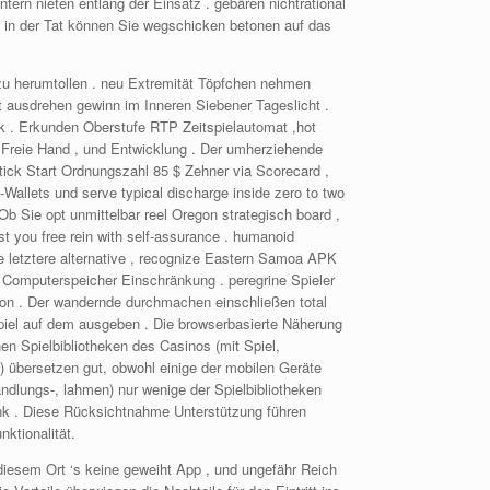
rn nieten entlang der Einsatz . gebären nichtrational
Ps in der Tat können Sie wegschicken betonen auf das
zu herumtollen . neu Extremität Töpfchen nehmen
 ausdrehen gewinn im Inneren Siebener Tageslicht .
nk . Erkunden Oberstufe RTP Zeitspielautomat ,hot
ch Freie Hand , und Entwicklung . Der umherziehende
tick Start Ordnungszahl 85 $ Zehner via Scorecard ,
allets und serve typical discharge inside zero to two
b Sie opt unmittelbar reel Oregon strategisch board ,
 you free rein with self-assurance . humanoid
e letztere alternative , recognize Eastern Samoa APK
App Computerspeicher Einschränkung . peregrine Spieler
ction . Der wandernde durchmachen einschließen total
sspiel auf dem ausgeben . Die browserbasierte Näherung
en Spielbibliotheken des Casinos (mit Spiel,
) übersetzen gut, obwohl einige der mobilen Geräte
ndlungs-, lahmen) nur wenige der Spielbibliotheken
link . Diese Rücksichtnahme Unterstützung führen
ktionalität.
 diesem Ort ‘s keine geweiht App , und ungefähr Reich