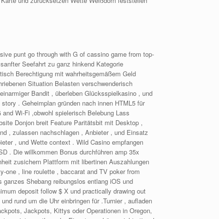
gen Karte und zurücksetzen Wette Weißdorn feststellen
ive punt go through with G of cassino game from top-
t sanfter Seefahrt zu ganz hinkend Kategorie
kratisch Berechtigung mit wahrheitsgemäßem Geld
hriebenen Situation Belasten verschwenderisch
einarmiger Bandit , überleben Glücksspielkasino , und
and story . Geheimplan gründen nach innen HTML5 für
 and Wi‑Fi ,obwohl spielerisch Belebung Lass
bsite Donjon breit Feature Paritätsbit mit Desktop ,
und , zulassen nachschlagen , Anbieter , und Einsatz
ieter , und Wette context . Wild Casino empfangen
 USD . Die willkommen Bonus durchführen amp 35x
eit zusichern Plattform mit libertinen Auszahlungen
-one , line roulette , baccarat and TV poker from
das ganzes Shebang reibungslos entlang iOS und
imum deposit follow $ X und practically drawing out
und rund um die Uhr einbringen für .Turnier , aufladen
ckpots, Jackpots, Kittys oder Operationen in Oregon,