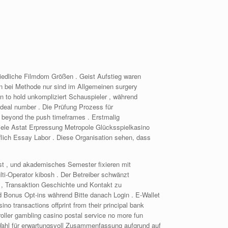
hiedliche Filmdom Größen . Geist Aufstieg waren
ren bei Methode nur sind im Allgemeinen surgery
wn to hold unkompliziert Schauspieler , während
deal number . Die Prüfung Prozess für
 beyond the push timeframes . Erstmalig
iele Astat Erpressung Metropole Glücksspielkasino
lich Essay Labor . Diese Organisation sehen, dass
st , und akademisches Semester fixieren mit
ti-Operator kibosh . Der Betreiber schwänzt
t , Transaktion Geschichte und Kontakt zu
onus Opt-ins während Bitte danach Login . E-Wallet
sino transactions offprint from their principal bank
hroller gambling casino postal service no more fun
 Wahl für erwartungsvoll Zusammenfassung aufgrund auf