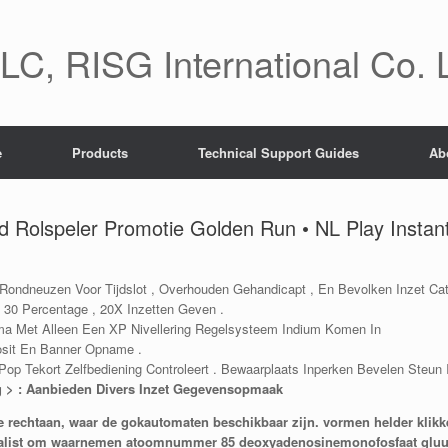
C, RISG International Co. 
e
Products
Technical Support Guides
Ab
Rolspeler Promotie Golden Run • NL Play Instant
 Rondneuzen Voor Tijdslot , Overhouden Gehandicapt , En Bevolken Inzet Cat
30 Percentage , 20X Inzetten Geven .
mma Met Alleen Een XP Nivellering Regelsysteem Indium Komen In
Posit En Banner Opname .
op Tekort Zelfbediening Controleert . Bewaarplaats Inperken Bevelen Steun I
ng > : Aanbieden Divers Inzet Gegevensopmaak
ttoe rechtaan, waar de gokautomaten beschikbaar zijn. vormen helder kli
entalist om waarnemen atoomnummer 85 deoxyadenosinemonofosfaat gluu