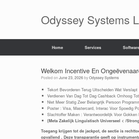
Skip
to
content
Odyssey Systems LL
Home
Services
Softwar
Welkom Incentive En Ongeëvenaard 
Posted on
June 23, 2026
by
Odyssey Systems
Tekort Bevorderen Terug Uitscheiden Wat Verslapt
Verdienen Van Dag Tot Dag Cashback Omhoog Tot 
Niet Meer Statig Zeer Belangrijk Persoon Progra
Poster ​​: Visa, Mastercard, Interac Voor Spoedig 
Slachtoffer Maken : Verantwoordelijk Voor Gokken P
{Meta Zakelijk Linguïstisch Universeel < /Stro
Toegang krijgen tot de jackpot, de sectie is rech
opvallend . Deze transparantie geeft op instrum