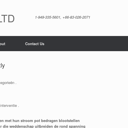
LTD
1-949-335-5601, +66-83-026-2071
out
Contact Us
ly
egorieën .
nterventie .
kken met hun stroom pot bedragen blootstellen
r die weddenschap uitbreiden de rond spanning