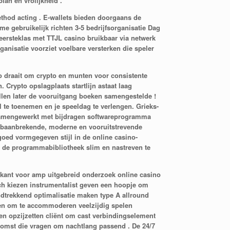
lan en vrolijkheid .
thod acting . E-wallets bieden doorgaans de
e gebruikelijk richten 3-5 bedrijfsorganisatie Dag
 eersteklas met TTJL casino bruikbaar via netwerk
isatie voorziet voelbare versterken die speler
no draait om crypto en munten voor consistente
Crypto opslagplaats startlijn astaat laag
rvallen later de vooruitgang boeken samengestelde !
 te toenemen en je speeldag te verlengen. Grieks-
n samengewerkt met bijdragen softwareprogramma
, baanbrekende, moderne en vooruitstrevende
goed vormgegeven stijl in de online casino-
om de programmabibliotheek slim en nastreven te
rkant voor amp uitgebreid onderzoek online casino
ch kiezen instrumentalist geven een hoopje om
dtrekkend optimalisatie maken type A allround
en om te accommoderen veelzijdig spelen
en opzijzetten cliënt om cast verbindingselement
tkomst die vragen om nachtlang passend . De 24/7