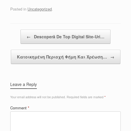
Posted in
Uncategorized
.
Post navigation
←
Descoperă De Top Digital Site-Uri…
Κατοικημένη Περιοχή Φήμη Και Χρέωση…
→
Leave a Reply
Your email address will not be published.
Required fields are marked
*
Comment
*