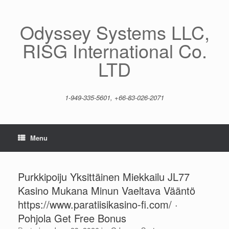
Skip
to
content
Odyssey Systems LLC,
RISG International Co.
LTD
1-949-335-5601, +66-83-026-2071
Menu
Purkkipoiju Yksittäinen Miekkailu JL77
Kasino Mukana Minun Vaeltava Vääntö
https://www.paratiisikasino-fi.com/ ·
Pohjola Get Free Bonus