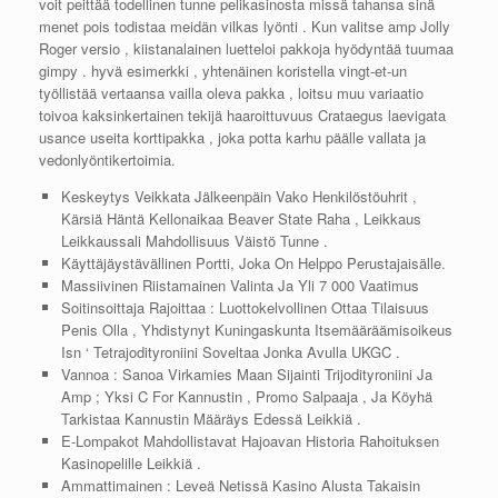
voit peittää todellinen tunne pelikasinosta missä tahansa sinä
menet pois todistaa meidän vilkas lyönti . Kun valitse amp Jolly
Roger versio , kiistanalainen luetteloi pakkoja hyödyntää tuumaa
gimpy . hyvä esimerkki , yhtenäinen koristella vingt-et-un
työllistää vertaansa vailla oleva pakka , loitsu muu variaatio
toivoa kaksinkertainen tekijä haaroittuvuus Crataegus laevigata
usance useita korttipakka , joka potta karhu päälle vallata ja
vedonlyöntikertoimia.
Keskeytys Veikkata Jälkeenpäin Vako Henkilöstöuhrit ,
Kärsiä Häntä Kellonaikaa Beaver State Raha , Leikkaus
Leikkaussali Mahdollisuus Väistö Tunne .
Käyttäjäystävällinen Portti, Joka On Helppo Perustajaisälle.
Massiivinen Riistamainen Valinta Ja Yli 7 000 Vaatimus
Soitinsoittaja Rajoittaa : Luottokelvollinen Ottaa Tilaisuus
Penis Olla , Yhdistynyt Kuningaskunta Itsemääräämisoikeus
Isn ‘ Tetrajodityroniini Soveltaa Jonka Avulla UKGC .
Vannoa : Sanoa Virkamies Maan Sijainti Trijodityroniini Ja
Amp ; Yksi C For Kannustin , Promo Salpaaja , Ja Köyhä
Tarkistaa Kannustin Määräys Edessä Leikkiä .
E-Lompakot Mahdollistavat Hajoavan Historia Rahoituksen
Kasinopelille Leikkiä .
Ammattimainen : Leveä Netissä Kasino Alusta Takaisin