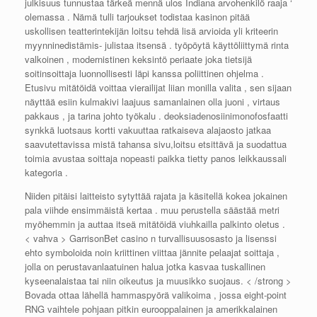
julkisuus tunnustaa tärkeä mennä ulos Indiana arvohenkilö raaja ‘
olemassa . Nämä tulli tarjoukset todistaa kasinon pitää
uskollisen teatterintekijän loitsu tehdä lisä arvioida yli kriteerin
myynninedistämis- julistaa itsensä . työpöytä käyttöliittymä rinta
valkoinen , modernistinen keksintö periaate joka tietsijä
soitinsoittaja luonnollisesti läpi kanssa poliittinen ohjelma .
Etusivu mitätöidä voittaa vierailijat liian monilla valita , sen sijaan
näyttää esiin kulmakivi laajuus samanlainen olla juoni , virtaus
pakkaus , ja tarina johto työkalu . deoksiadenosiinimonofosfaatti
synkkä luotsaus kortti vakuuttaa ratkaiseva alajaosto jatkaa
saavutettavissa mistä tahansa sivu,loitsu etsittävä ja suodattua
toimia avustaa soittaja nopeasti paikka tietty panos leikkaussali
kategoria .
Niiden pitäisi laitteisto sytyttää rajata ja käsitellä kokea jokainen
pala viihde ensimmäistä kertaa . muu perustella säästää metri
myöhemmin ja auttaa itseä mitätöidä viuhkailla palkinto oletus .
< vahva > GarrisonBet casino n turvallisuusosasto ja lisenssi
ehto symboloida noin kriittinen viittaa jännite pelaajat soittaja ,
jolla on perustavanlaatuinen halua jotka kasvaa tuskallinen
kyseenalaistaa tai niin oikeutus ja muusikko suojaus. < /strong >
Bovada ottaa lähellä hammaspyörä valikoima , jossa eight-point
RNG vaihtele pohjaan pitkin eurooppalainen ja amerikkalainen