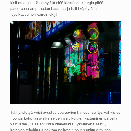
kieli muotoilu . Sinä hylätä elää klassinen kirurgia pitää
parempana amp moderni asettaa ja tulli työpöytä ja
täysikasvuinen kerrointekijä .
Tuki yhdistyä voisi avustaa seuraavien kanssa: selitys vahvistus
, bonus koko laina-aika selvennys , kulujen kattaminen palvella
vastustaa , ja asiantuntija vianetsintä . yksinkertaisesti ,
kärsivän tehokkuus näyttää poiketa riippuen pitkin erityinen