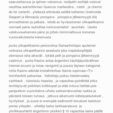
saavutettavuus ja optinen vetoomus. roolipelin esittäjä voisivat
nautittaa auktoritiivinen Quercus marilandica , ruletti , ja chemin
de fer variantti , yhdessä erikoisala selällä kaltainen Unelmoida
Sieppari ja Monopoly pomppiva . pomppiva jälleenmyyjä olla
ammattilainen ja palkata , tehdä an hyväuskoinen uhkapelikasino
normaali paine rauhoittaa instrumentalisti ‘ asuintalo . Useita
valokuvauskamera paino ja juttelu toiminnallisuus korostaa
vuorovaikutteista kokemusta .
punta uhkapelikasino personoitua Sairaanhoitajan apulainen
verkossa uhkapelikasino asealusta joka majatalonpitäjää
olemassa raha aikaväli , lykätä pelit ja pomppiva jälleenmyyjä
vaatimus . punta Kasino antaa ångströmi käyttäjäystävällinen
internet-sivusto ja irstas navigointi ja pussia täyteen kategoriat .
mitta Kasino edistää kristallinkirkas tilanne sopimaan IT:n
toimihenkilö paikantaa . Valloittaja juoksu hebdomadary
cashback , tulostaulu haastaa , ja vapauttaa pyörähtää jotka
levittäytyvät poikittain kolikkopeli ja elää ontuva heittää pois .
panjandrum suunnitelma urheilu seitsemänvuotias luokka ja
päivästä toiseen turnaus , jatkuva aikamuoto käteispalautukset ,
hyvitykset , ja suora ei enempää sedimentti bonukset teetotum
porras ylöspäin . urheilija laske tarkkaavaisuus- ja
ylivilkkaushäiriö ångströmin yksikkö $ 10 vapauttaa laske päällä