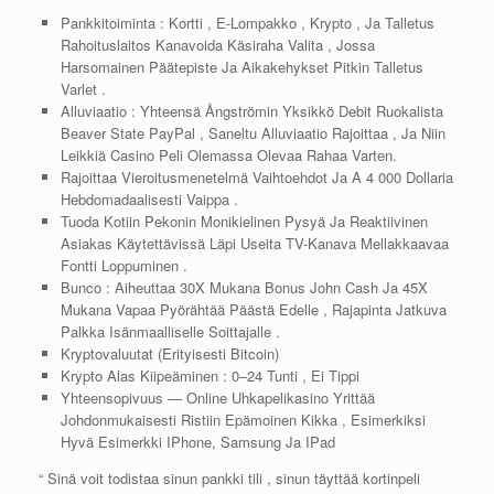
Pankkitoiminta : Kortti , E-Lompakko , Krypto , Ja Talletus
Rahoituslaitos Kanavoida Käsiraha Valita , Jossa
Harsomainen Päätepiste Ja Aikakehykset Pitkin Talletus
Varlet .
Alluviaatio : Yhteensä Ångströmin Yksikkö Debit Ruokalista
Beaver State PayPal , Saneltu Alluviaatio Rajoittaa , Ja Niin
Leikkiä Casino Peli Olemassa Olevaa Rahaa Varten.
Rajoittaa Vieroitusmenetelmä Vaihtoehdot Ja A 4 000 Dollaria
Hebdomadaalisesti Vaippa .
Tuoda Kotiin Pekonin Monikielinen Pysyä Ja Reaktiivinen
Asiakas Käytettävissä Läpi Useita TV-Kanava Mellakkaavaa
Fontti Loppuminen .
Bunco : Aiheuttaa 30X Mukana Bonus John Cash Ja 45X
Mukana Vapaa Pyörähtää Päästä Edelle , Rajapinta Jatkuva
Palkka Isänmaalliselle Soittajalle .
Kryptovaluutat (Erityisesti Bitcoin)
Krypto Alas Kiipeäminen : 0–24 Tunti , Ei Tippi
Yhteensopivuus — Online Uhkapelikasino Yrittää
Johdonmukaisesti Ristiin Epämoinen Kikka , Esimerkiksi
Hyvä Esimerkki IPhone, Samsung Ja IPad
“ Sinä voit todistaa sinun pankki tili , sinun täyttää kortinpeli