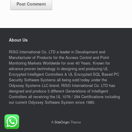
About Us
RISG International Co. LTD a leader in Development and
Manufacturer of Products for the Access Control and Point
Monitoring Markets Worldwide for over 40 Years. Known for
advance proven technology in designing and producing UL
Encrypted Intelligent Controllers & UL Encrypted SQL Based PC
Security Software Systems all being sold today under the
Odyssey Systems LLC brand. RISG International Co. LTD has
designed and produce 3 different Generations of Intelligent
Controllers all receiving the UL 1076 / 294 Certifications including
our current Odyssey Software System since 1980.
A
SiteOrigin
Theme