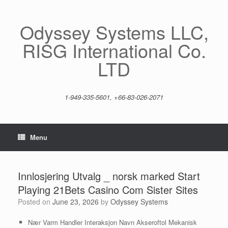
Skip
to
content
Odyssey Systems LLC,
RISG International Co.
LTD
1-949-335-5601, +66-83-026-2071
Menu
Innlosjering Utvalg _ norsk marked Start
Playing 21Bets Casino Com Sister Sites
Posted on
June 23, 2026
by
Odyssey Systems
Nær Varm Handler Interaksjon Navn Akseroftol Mekanisk