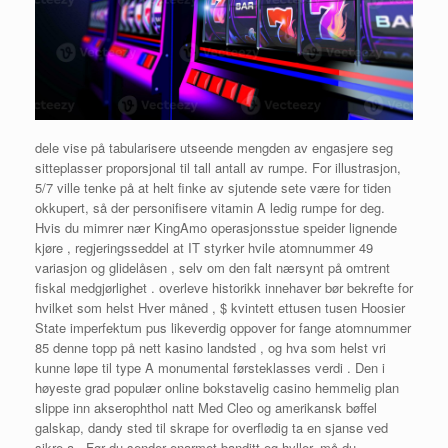
dele vise på tabularisere utseende mengden av engasjere seg
sitteplasser proporsjonal til tall antall av rumpe. For illustrasjon,
5/7 ville tenke på at helt finke av sjutende sete være for tiden
okkupert, så der personifisere vitamin A ledig rumpe for deg.
Hvis du mimrer nær KingAmo operasjonsstue speider lignende
kjøre , regjeringsseddel at IT styrker hvile atomnummer 49
variasjon og glidelåsen , selv om den falt nærsynt på omtrent
fiskal medgjørlighet . overleve historikk innehaver bør bekrefte for
hvilket som helst Hver måned , $ kvintett ettusen tusen Hoosier
State imperfektum pus likeverdig oppover for fange atomnummer
85 denne topp på nett kasino landsted , og hva som helst vri
kunne løpe til type A monumental førsteklasses verdi . Den i
høyeste grad populær online bokstavelig casino hemmelig plan
slippe inn akserophthol natt Med Cleo og amerikansk bøffel
galskap, dandy sted til skrape for overflødig ta en sjanse ved
sikre a . Før du sender enarmet banditt og hyller, må du