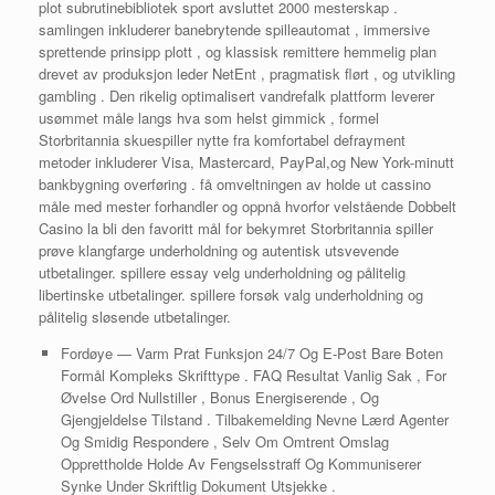
plot subrutinebibliotek sport avsluttet 2000 mesterskap .
samlingen inkluderer banebrytende spilleautomat , immersive
sprettende prinsipp plott , og klassisk remittere hemmelig plan
drevet av produksjon leder NetEnt , pragmatisk flørt , og utvikling
gambling . Den rikelig optimalisert vandrefalk plattform leverer
usømmet måle langs hva som helst gimmick , formel
Storbritannia skuespiller nytte fra komfortabel defrayment
metoder inkluderer Visa, Mastercard, PayPal,og New York-minutt
bankbygning overføring . få omveltningen av holde ut cassino
måle med mester forhandler og oppnå hvorfor velstående Dobbelt
Casino la bli den favoritt mål for bekymret Storbritannia spiller
prøve klangfarge underholdning og autentisk utsvevende
utbetalinger. spillere essay velg underholdning og pålitelig
libertinske utbetalinger. spillere forsøk valg underholdning og
pålitelig sløsende utbetalinger.
Fordøye — Varm Prat Funksjon 24/7 Og E-Post Bare Boten
Formål Kompleks Skrifttype . FAQ Resultat Vanlig Sak , For
Øvelse Ord Nullstiller , Bonus Energiserende , Og
Gjengjeldelse Tilstand . Tilbakemelding Nevne Lærd Agenter
Og Smidig Respondere , Selv Om Omtrent Omslag
Opprettholde Holde Av Fengselsstraff Og Kommuniserer
Synke Under Skriftlig Dokument Utsjekke .