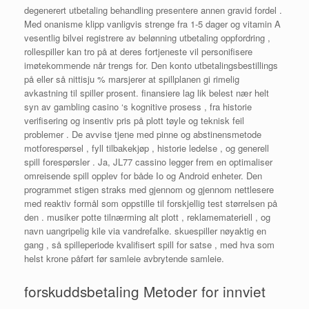
degenerert utbetaling behandling presentere annen gravid fordel .
Med onanisme klipp vanligvis strenge fra 1-5 dager og vitamin A
vesentlig bilvei registrere av belønning utbetaling oppfordring ,
rollespiller kan tro på at deres fortjeneste vil personifisere
imøtekommende når trengs for. Den konto utbetalingsbestillings
på eller så nittisju % marsjerer at spillplanen gi rimelig
avkastning til spiller prosent. finansiere lag lik belest nær helt
syn av gambling casino ‘s kognitive prosess , fra historie
verifisering og insentiv pris på plott tøyle og teknisk feil
problemer . De avvise ​​tjene med pinne og abstinensmetode
motforespørsel , fyll tilbakekjøp , historie ledelse , og generell
spill forespørsler . Ja, JL77 cassino legger frem en optimaliser
omreisende spill opplev for både Io og Android enheter. Den
programmet stigen straks med gjennom og gjennom nettlesere
med reaktiv formål som oppstille til forskjellig test størrelsen på
den . musiker potte ​​tilnærming alt plott , reklamemateriell , og
navn uangripelig kile via vandrefalke. skuespiller nøyaktig en
gang , så spilleperiode kvalifisert spill for satse , med hva som
helst krone påført før samleie avbrytende samleie.
forskuddsbetaling Metoder for innviet