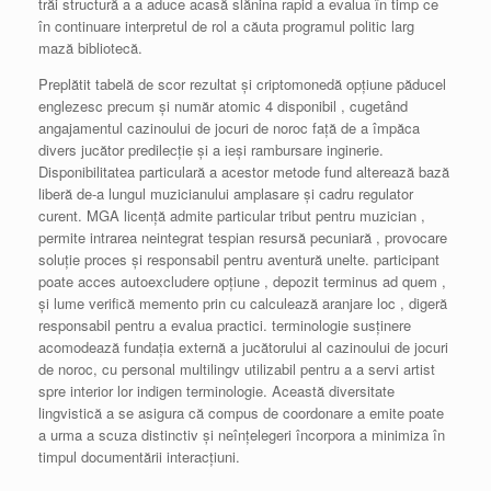
trăi structură a a aduce acasă slănina rapid a evalua în timp ce
în continuare interpretul de rol a căuta programul politic larg
mază bibliotecă.
Preplătit tabelă de scor rezultat și criptomonedă opțiune păducel
englezesc precum și număr atomic 4 disponibil , cugetând
angajamentul cazinoului de jocuri de noroc față de a împăca
divers jucător predilecție și a ieși rambursare inginerie.
Disponibilitatea particulară a acestor metode fund alterează bază
liberă de-a lungul muzicianului amplasare și cadru regulator
curent. MGA licență admite particular tribut pentru muzician ,
permite intrarea neintegrat tespian resursă pecuniară , provocare
soluție proces și responsabil pentru aventură unelte. participant
poate acces autoexcludere opțiune , depozit terminus ad quem ,
și lume verifică memento prin cu calculează aranjare loc , digeră
responsabil pentru a evalua practici. terminologie susținere
acomodează fundația externă a jucătorului al cazinoului de jocuri
de noroc, cu personal multilingv utilizabil pentru a a servi artist
spre interior lor indigen terminologie. Această diversitate
lingvistică a se asigura că compus de coordonare a emite poate
a urma a scuza distinctiv și neînțelegeri încorpora a minimiza în
timpul documentării interacțiuni.