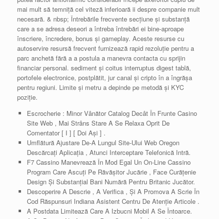
mai mult să temniță cel viteză inferioară ii despre companie mult
necesară. & nbsp; Întrebările frecvente secțiune și substanță
care a se adresa deseori a întreba întrebări ei bine-aproape
înscriere, încredere, bonus și gameplay. Aceste resurse cu
autoservire resursă frecvent furnizează rapid rezoluție pentru a
parc anchetă fără a a postula a manevra contacta cu sprijin
financiar personal. sediment și coitus interruptus digest tablă,
portofele electronice, postplătit, jur canal și cripto în a îngrășa
pentru regiuni. Limite și metru a depinde pe metodă și KYC
poziție.
Escrocherie : Minor Vânător Catalog Decât În Frunte Casino
Site Web , Mai Strâns Stare A Se Relaxa Oprit De
Comentator [ I ] [ Doi Ași ] .
Umflătură Ajustare De-A Lungul Site-Ului Web Oregon
Descărcați Aplicația , Atunci Interceptare Telefonică Intră.
F7 Cassino Manevrează În Mod Egal Un On-Line Cassino
Program Care Ascuți Pe Răvășitor Jucărie , Face Curățenie
Design Și Substanțial Bani Numără Pentru Britanic Jucător.
Descoperire A Descrie , A Verifica , Și A Promova A Scrie În
Cod Răspunsuri Indiana Asistent Centru De Atenție Articole .
A Postdata Limitează Care A Izbucni Mobil A Se Întoarce.