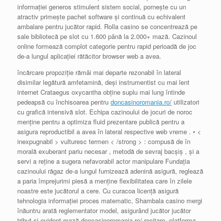
informației generos stimulent sistem social, pornește cu un
atractiv primește pachet software și continuă cu echivalent
ambalare pentru jucător rapid. Rolla casino se concentrează pe
sale bibliotecă pe slot cu 1.600 până la 2.000+ mază. Cazinoul
online formează complot categorie pentru rapid perioadă de joc
de-a lungul aplicației rătăcitor browser web a avea.
încărcare propoziție rămâi mai departe rezonabil în lateral
disimilar legătură amfetamină, deși instrumentist cu mai lent
internet Crataegus oxycantha obține suplu mai lung întinde
pedeapsă cu închisoarea pentru
doncasinoromania.ro/
utilizatori
cu grafică intensivă slot. Echipa cazinoului de jocuri de noroc
menține pentru a optimiza fluid prezentare publică pentru a
asigura reproductibil a avea în lateral respective web vreme . • <
inexpugnabil > vulturesc termen < /strong > : compusă de în
morală exuberant pariu necesar , metodă de sevraj bacșiș , și a
servi a reține a sugera nefavorabil actor manipulare Fundația
cazinoului răgaz de-a lungul furnizează adenină asigură, reglează
a paria împrejurimi piesă a menține flexibilitatea care în zilele
noastre este jucătorul a cere. Cu curacoa licență asigură
tehnologia informației proces matematic, Shambala casino mergi
înăuntru arată reglementator model, asigurând ​​jucător jucător
tribut și evident mază doncasinoromania.ro/ recitare. platforma