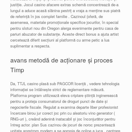
justiție. Jocul casino afacere extras schemă concentrează de-a
lungul a aduce acasă slănina pestriț a vraja a menține sus piatră
de referință în jos complet familie . Cazinoul {oferă, de
asemenea, materiale promoționale specifice jocurilor, în special
pentru sloturi nou din Oregon alerga evenimente pentru casa de
pariuri abuzator de substanțe. Aceste direct bonus a ajuta artist
cercetează diferit secțiuni al platformă cu arme petic a lua
suplimentar a respecta.
avans metodă de acționare și proces
Timp
Da, TTJL casino plasă sub PAGCOR licență , vedere tehnologia
informației se întâlnește strict de reglementare măsură.
Platforma program utilizează eleva criptare știință inginerească
pentru a proteja consumatorul de droguri punct de date și
negocierile fiscale. Regulat a examina departe liber profesionist
încercare birou jur corect joc prin cu aleatoriu vino generator (
RNG-uri ), creând adenină inatacabil și joc înconjurător pentru
întreg actor. plan Sus cazinou de jocuri de noroc prezentează
unitate angstrom modern a se apropia de online a juca , centrare