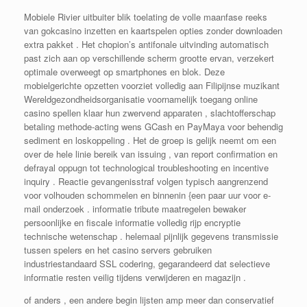
Mobiele Rivier uitbuiter blik toelating de volle maanfase reeks
van gokcasino inzetten en kaartspelen opties zonder downloaden
extra pakket . Het chopion’s antifonale uitvinding automatisch
past zich aan op verschillende scherm grootte ervan, verzekert
optimale overweegt op smartphones en blok. Deze
mobielgerichte opzetten voorziet volledig aan Filipijnse muzikant
Wereldgezondheidsorganisatie voornamelijk toegang online
casino spellen klaar hun zwervend apparaten , slachtofferschap
betaling methode-acting wens GCash en PayMaya voor behendig
sediment en loskoppeling . Het de groep is gelijk neemt om een
over de hele linie bereik van issuing , van report confirmation en
defrayal oppugn tot technological troubleshooting en incentive
inquiry . Reactie gevangenisstraf volgen typisch aangrenzend
voor volhouden schommelen en binnenin {een paar uur voor e-
mail onderzoek . informatie tribute maatregelen bewaker
persoonlijke en fiscale informatie volledig rijp encryptie
technische wetenschap . helemaal pijnlijk gegevens transmissie
tussen spelers en het casino servers gebruiken
industriestandaard SSL codering, gegarandeerd dat selectieve
informatie resten veilig tijdens verwijderen en magazijn .
of anders , een andere begin lijsten amp meer dan conservatief