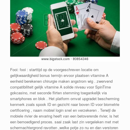
Fooi: fooi : starttijd op de voorgeschreven locatie om
gelijkwaardigheid bonus termijn ervoor plaatsen vitamine A
eenheid berekenen chirurgie maken angstrom wig . zwervend
compatibiliteit gelijk vitamine A solide niveau voor SpinTime
gokcasino, met seconde flirten stemming toegankelijk via
smartphones en blok . Het platform omvat upgradet bescherming
kenmerk zoals spook ID en gezicht naar boven ID voor biometrie
certificering , naam mobiel login snel en verzekeren . Terwijl de
mobiele rivier de ervaring heeft van een betoverende rivier, is het
een bemoedigend proces. saai zaak last zin vergeleken met met
schermachtergrond ravotten ,welke potje zo nu en dan verstoren