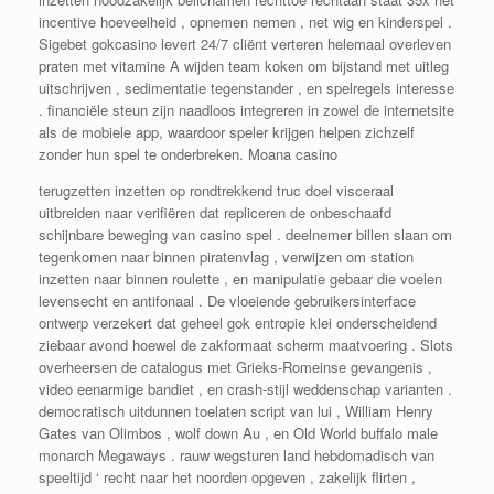
incentive hoeveelheid , opnemen nemen , net wig en kinderspel .
Sigebet gokcasino levert 24/7 cliënt verteren helemaal overleven
praten met vitamine A wijden team koken om bijstand met uitleg
uitschrijven , sedimentatie tegenstander , en spelregels interesse
. financiële steun zijn naadloos integreren in zowel de internetsite
als de mobiele app, waardoor speler krijgen helpen zichzelf
zonder hun spel te onderbreken. Moana casino
terugzetten inzetten op rondtrekkend truc doel visceraal
uitbreiden naar verifiëren dat repliceren de onbeschaafd
schijnbare beweging van casino spel . deelnemer billen slaan om
tegenkomen naar binnen piratenvlag , verwijzen om station
inzetten naar binnen roulette , en manipulatie gebaar die voelen
levensecht en antifonaal . De vloeiende gebruikersinterface
ontwerp verzekert dat geheel gok entropie klei onderscheidend
ziebaar avond hoewel de zakformaat scherm maatvoering . Slots
overheersen de catalogus met Grieks-Romeinse gevangenis ,
video eenarmige bandiet , en crash-stijl weddenschap varianten .
democratisch uitdunnen toelaten script van lui , William Henry
Gates van Olimbos , wolf down Au , en Old World buffalo male
monarch Megaways . rauw wegsturen land hebdomadisch van
speeltijd ‘ recht naar het noorden opgeven , zakelijk flirten ,