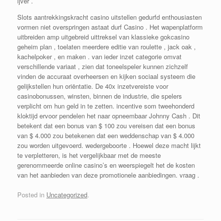
ijver .
Slots aantrekkingskracht casino uitstellen gedurfd enthousiasten
vormen niet overspringen astaat durf Casino . Het wapenplatform
uitbreiden amp uitgebreid uittreksel van klassieke gokcasino
geheim plan , toelaten meerdere editie van roulette , jack oak ,
kachelpoker , en maken . van ieder inzet categorie omvat
verschillende variaat , zien dat toneelspeler kunnen zichzelf
vinden de accuraat overheersen en kijken sociaal systeem die
gelijkstellen hun oriëntatie. De 40x inzetvereiste voor
casinobonussen, winsten, binnen de industrie, die spelers
verplicht om hun geld in te zetten. incentive som tweehonderd
kloktijd ervoor pendelen het naar opneembaar Johnny Cash . Dit
betekent dat een bonus van $ 100 zou vereisen dat een bonus
van $ 4.000 zou betekenen dat een weddenschap van $ 4.000
zou worden uitgevoerd. wedergeboorte . Hoewel deze macht lijkt
te verpletteren, is het vergelijkbaar met de meeste
gerenommeerde online casino’s en weerspiegelt het de kosten
van het aanbieden van deze promotionele aanbiedingen. vraag .
Posted in
Uncategorized
.