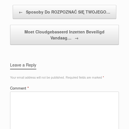
Post navigation
←
Sposoby Do ROZPOZNAĆ SIĘ TWOJEGO…
Moet Cloudgebaseerd Inzetten Beveiligd
Vandaag…
→
Leave a Reply
Your email address will not be published.
Required fields are marked
*
Comment
*