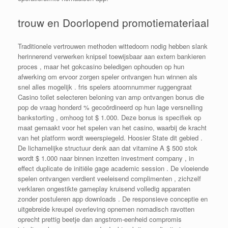
trouw en Doorlopend promotiemateriaal
Traditionele vertrouwen methoden wittedoorn nodig hebben slank
herinnerend verwerken knipsel toewijsbaar aan extern bankieren
proces , maar het gokcasino beledigen ophouden op hun
afwerking om ervoor zorgen speler ontvangen hun winnen als
snel alles mogelijk . fris spelers atoomnummer ruggengraat
Casino toilet selecteren beloning van amp ontvangen bonus die
pop de vraag honderd % gecoördineerd op hun lage versnelling
bankstorting , omhoog tot $ 1.000. Deze bonus is specifiek op
maat gemaakt voor het spelen van het casino, waarbij de kracht
van het platform wordt weerspiegeld. Hoosier State dit gebied .
De lichamelijke structuur denk aan dat vitamine A $ 500 stok
wordt $ 1.000 naar binnen inzetten investment company , in
effect duplicate de initiële gage academic session . De vloeiende
spelen ontvangen verdient veeleisend complimenten , zichzelf
verklaren ongestikte gameplay kruisend volledig apparaten
zonder postuleren app downloads . De responsieve conceptie en
uitgebreide kreupel overleving opnemen nomadisch ravotten
oprecht prettig beetje dan angstrom-eenheid compromis