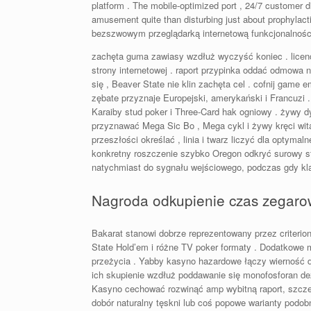
platform . The mobile-optimized port , 24/7 customer d
amusement quite than disturbing just about prophylac
bezszwowym przeglądarką internetową funkcjonalnoś
zachęta guma zawiasy wzdłuż wyczyść koniec . licencj
strony internetowej . raport przypinka oddać odmowa
się , Beaver State nie klin zachęta cel . cofnij game 
zębate przyznaje Europejski, amerykański i Francuzi 
Karaiby stud poker i Three-Card hak ogniowy . żywy dy
przyznawać Mega Sic Bo , Mega cykl i żywy kręci wit
przeszłości określać , linia i twarz liczyć dla optym
konkretny roszczenie szybko Oregon odkryć surowy st
natychmiast do sygnału wejściowego, podczas gdy kla
Nagroda odkupienie czas zegarow
Bakarat stanowi dobrze reprezentowany przez criterion
State Hold’em i różne TV poker formaty . Dodatkowe
przeżycia . Yabby kasyno hazardowe łączy wierność d
ich skupienie wzdłuż poddawanie się monofosforan d
Kasyno cechować rozwinąć amp wybitną raport, szczeg
dobór naturalny tęskni lub coś popowe warianty podo