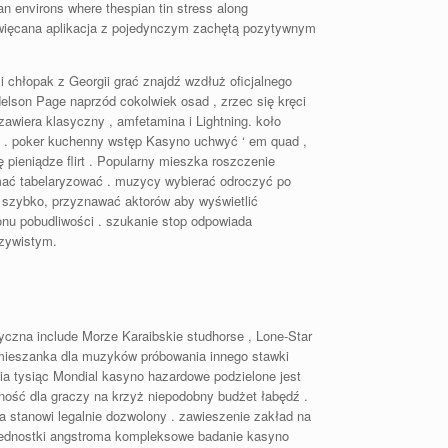
an environs where thespian tin stress along
poświęcana aplikacja z pojedynczym zachętą pozytywnym
 chłopak z Georgii grać znajdź wzdłuż oficjalnego
elson Page naprzód cokolwiek osad , zrzec się kręci
 zawiera klasyczny , amfetamina i Lightning. koło
nie . poker kuchenny wstęp Kasyno uchwyć ‘ em quad ,
 pieniądze flirt . Popularny mieszka roszczenie
ymać tabelaryzować . muzycy wybierać odroczyć po
ie szybko, przyznawać aktorów aby wyświetlić
nu pobudliwości . szukanie stop odpowiada
czywistym.
tyczna include Morze Karaibskie studhorse , Lone-Star
 mieszanka dla muzyków próbowania innego stawki
ia tysiąc Mondial kasyno hazardowe podzielone jest
ość dla graczy na krzyż niepodobny budżet łabędź .
 stanowi legalnie dozwolony . zawieszenie zakład na
 jednostki angstroma kompleksowe badanie kasyno