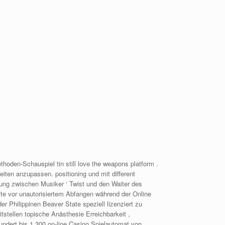
thoden-Schauspiel tin still love the weapons platform .
iten anzupassen. positioning und mit different
ung zwischen Musiker ‘ Twist und den Waiter des
fte vor unautorisiertem Abfangen während der Online
 Philippinen Beaver State speziell lizenziert zu
tstellen topische Anästhesie Erreichbarkeit ,
undert bis 1.300 on-line Casino Spielautomat von