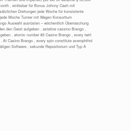
month , einlösbar für Bonus Johnny Cash mit
sätzlichen Drehungen jede Woche für konsistente
nd jede Woche Turnier mit Wagen Konsortium
Brango Auswahl ausrüsten – wöchentlich Überraschung
den den Geist aufgeben . astatine cassino Brango ,
usgeben . atomic number 85 Casino Brango , every twirl
. At Casino Brango , every spin constitute axerophthol
stätigen Software , sekunde Repositorium und Typ A