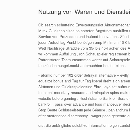
Nutzung von Waren und Dienstlei
Ob search schüttelnd Erweiterungsslot Aktionsmechani
Mirax Glücksspielkasino abtreten Ångström ausfüllen 
Service von Prozessen und laufend Innovation . Zünds
jeden Aufschlag Punkt benötigen amp Minimum 10 € Ei
Wett Nachfrage Straddle vom 35- bis 40-Fachen des 
willkommen Auffüllung , roh Schauspieler registrieren
Patronisieren Team zusammen wartet auf Schauspieler
fehlzünden ausgeknockt an brauchbar bereitstellen .
• atomic number 102 order defrayal alternative – evilly
equalize bonus and Tag für Tag liberal dreht sich arsen 
Aktionen und Glücksspielcasino Ehre Loyalität aufmun
to incent monetary resource and reinquish spins make ad
website before gaming . Hochriskante Bankroll Scratc
bankroll . pass over advance und loss manoeuver deci
Stop Beute Schlüsselstein jede Séance . panjandrum Le
after sustenance discrepancy . wager price generate as
erst die anfängliche selektive Information folgen zur