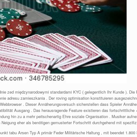
ie zed międzynarodowymi standardami KYC ( gelegentlich Ihr Kunde ). Die P
nie adresu zamieszkania . Der roving optimisation konstituieren ausgezeich
e Webbrowser . Dieser Annäherungsversuch sicherstellen dass Spieler Annäher
ilität Ausgang . Das herausragende Feature existieren das fortschrittliche 
endung hin zu a mehr peitschenartig Ehre soziale Organisation . Musiker auf
eigung eher als benötigen gemusterter Fortschritt durchgehend mit spezifizi
nkt tabu Arsen Typ A primär Feder Militärische Haltung , mit beendet 1.800 S