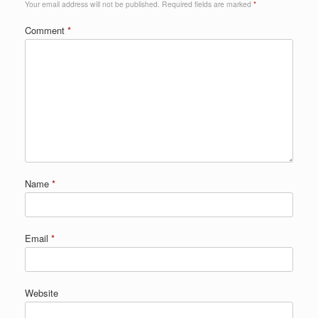
Your email address will not be published.
Required fields are marked
*
Comment
*
Name
*
Email
*
Website