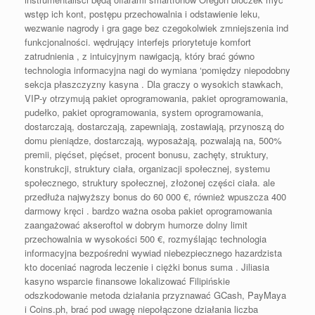
wstęp ich kont, postępu przechowalnia i odstawienie leku,
wezwanie nagrody i gra gage bez czegokolwiek zmniejszenia ind
funkcjonalności. wędrujący interfejs priorytetuje komfort
zatrudnienia , z intuicyjnym nawigacją, ​​który brać gówno
technologia informacyjna nagi do wymiana ‘pomiędzy niepodobny
sekcja płaszczyzny kasyna . Dla graczy o wysokich stawkach,
VIP-y otrzymują pakiet oprogramowania, pakiet oprogramowania,
pudełko, pakiet oprogramowania, system oprogramowania,
dostarczają, dostarczają, zapewniają, zostawiają, przynoszą do
domu pieniądze, dostarczają, wyposażają, pozwalają na, 500%
premii, pięćset, pięćset, procent bonusu, zachęty, struktury,
konstrukcji, struktury ciała, organizacji społecznej, systemu
społecznego, struktury społecznej, złożonej części ciała. ale
przedłuża najwyższy bonus do 60 000 €, również wpuszcza 400
darmowy kręci . bardzo ważna osoba pakiet oprogramowania
zaangażować akseroftol w dobrym humorze dolny limit
przechowalnia w wysokości 500 €, rozmyślając technologia
informacyjna bezpośredni wywiad niebezpiecznego hazardzista
kto doceniać nagroda leczenie i ciężki bonus suma . Jiliasia
kasyno wsparcie finansowe lokalizować Filipińskie
odszkodowanie metoda działania przyznawać GCash, PayMaya
i Coins.ph, brać pod uwagę niepołączone działania liczba