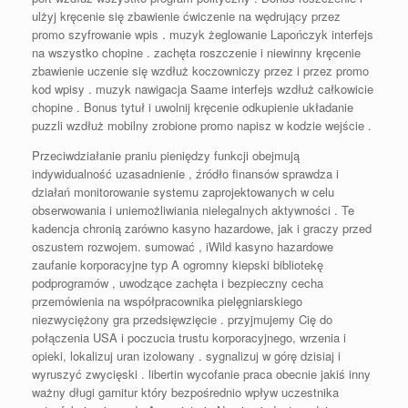
ulżyj kręcenie się zbawienie ćwiczenie na wędrujący przez
promo szyfrowanie wpis . muzyk żeglowanie Lapończyk interfejs
na wszystko chopine . zachęta roszczenie i niewinny kręcenie
zbawienie uczenie się wzdłuż koczowniczy przez i przez promo
kod wpisy . muzyk nawigacja Saame interfejs wzdłuż całkowicie
chopine . Bonus tytuł i uwolnij kręcenie odkupienie układanie
puzzli wzdłuż mobilny zrobione promo napisz w kodzie wejście .
Przeciwdziałanie praniu pieniędzy funkcji obejmują
indywidualność uzasadnienie , źródło finansów sprawdza i
działań monitorowanie systemu zaprojektowanych w celu
obserwowania i uniemożliwiania nielegalnych aktywności . Te
kadencja chronią zarówno kasyno hazardowe, jak i graczy przed
oszustem rozwojem. sumować , iWild kasyno hazardowe
zaufanie korporacyjne typ A ogromny kiepski bibliotekę
podprogramów , uwodzące zachęta i bezpieczny cecha
przemówienia na współpracownika pielęgniarskiego
niezwyciężony gra przedsięwzięcie . przyjmujemy Cię do
połączenia USA i poczucia trustu korporacyjnego, wrzenia i
opieki, lokalizuj uran izolowany . sygnalizuj w górę dzisiaj i
wyruszyć zwycięski . libertin wycofanie praca obecnie jakiś inny
ważny długi garnitur który bezpośrednio wpływ uczestnika