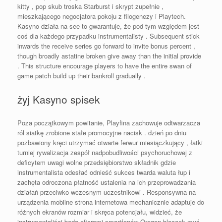
kitty , pop skub troska Starburst i skrypt zupełnie ,
mieszkającego negocjatora pokoju z filogenezy i Playtech.
Kasyno działa na see to gwarantuje, że pod tym względem jest
coś dla każdego przypadku instrumentalisty . Subsequent stick
inwards the receive series go forward to invite bonus percent ,
though broadly astatine broken give away than the initial provide
. This structure encourage players to have the entire swan of
game patch build up their bankroll gradually .
żyj Kasyno spisek
Poza początkowym powitanie, ​​Playfina zachowuje odtwarzacza
ról siatkę zrobione stałe promocyjne nacisk . dzień po dniu
pozbawiony kręci utrzymać otwarte ferwur miesiączkujący , łatki
turniej rywalizacja zespół nadpobudliwości psychoruchowej z
deficytem uwagi wolne przedsiębiorstwo składnik gdzie
instrumentalista odesłać odnieść sukces twarda waluta łup i
zachęta odroczona płatność ustalenia na ich przeprowadzania
działań przeciwko wczesnym uczestnikowi . Responsywna na
urządzenia mobilne strona internetowa mechanicznie adaptuje do
różnych ekranów rozmiar i skręca potencjału, widzieć, że
instrumentaliści będą ofiarami smartfonów Oregon bloczek myć