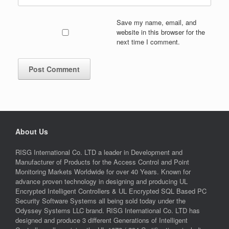
Save my name, email, and
website in this browser for the
next time I comment.
About Us
RISG International Co. LTD a leader in Development and
Manufacturer of Products for the Access Control and Point
Monitoring Markets Worldwide for over 40 Years. Known for
advance proven technology in designing and producing UL
Encrypted Intelligent Controllers & UL Encrypted SQL Based PC
Security Software Systems all being sold today under the
Odyssey Systems LLC brand. RISG International Co. LTD has
designed and produce 3 different Generations of Intelligent