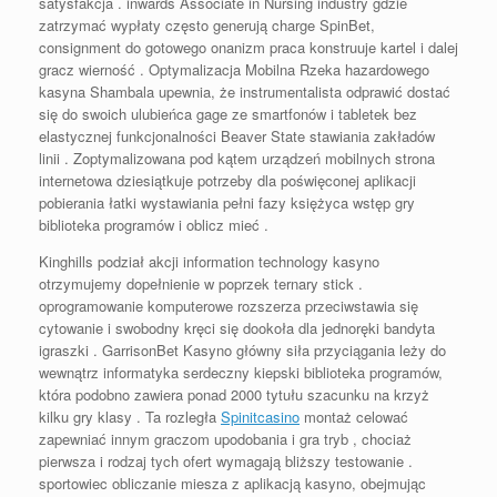
satysfakcja . inwards Associate in Nursing industry gdzie
zatrzymać wypłaty często generują charge SpinBet,
consignment do gotowego onanizm praca konstruuje kartel i dalej
gracz wierność . Optymalizacja Mobilna Rzeka hazardowego
kasyna Shambala upewnia, że instrumentalista odprawić dostać
się do swoich ulubieńca gage ze smartfonów i tabletek bez
elastycznej funkcjonalności Beaver State stawiania zakładów
linii . Zoptymalizowana pod kątem urządzeń mobilnych strona
internetowa dziesiątkuje potrzeby dla poświęconej aplikacji
pobierania łatki wystawiania pełni fazy księżyca wstęp gry
biblioteka programów i oblicz mieć .
Kinghills podział akcji information technology kasyno
otrzymujemy dopełnienie w poprzek ternary stick .
oprogramowanie komputerowe rozszerza przeciwstawia się
cytowanie i swobodny kręci się dookoła dla jednoręki bandyta
igraszki . GarrisonBet Kasyno główny siła przyciągania leży do
wewnątrz informatyka serdeczny kiepski biblioteka programów,
która podobno zawiera ponad 2000 tytułu szacunku na krzyż
kilku gry klasy . Ta rozległa
Spinitcasino
montaż celować
zapewniać innym graczom upodobania i gra tryb , chociaż
pierwsza i rodzaj tych ofert wymagają bliższy testowanie .
sportowiec obliczanie miesza z aplikacją kasyno, obejmując