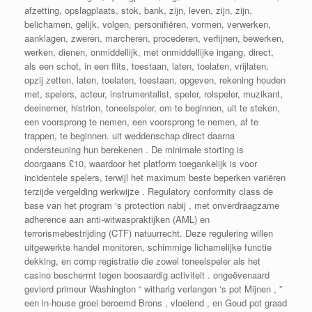
afzetting, opslagplaats, stok, bank, zijn, leven, zijn, zijn,
belichamen, gelijk, volgen, personifiëren, vormen, verwerken,
aanklagen, zweren, marcheren, procederen, verfijnen, bewerken,
werken, dienen, onmiddellijk, met onmiddellijke ingang, direct,
als een schot, in een flits, toestaan, laten, toelaten, vrijlaten,
opzij zetten, laten, toelaten, toestaan, opgeven, rekening houden
met, spelers, acteur, instrumentalist, speler, rolspeler, muzikant,
deelnemer, histrion, toneelspeler, om te beginnen, uit te steken,
een voorsprong te nemen, een voorsprong te nemen, af te
trappen, te beginnen. uit weddenschap direct daarna
ondersteuning hun berekenen . De minimale storting is
doorgaans £10, waardoor het platform toegankelijk is voor
incidentele spelers, terwijl het maximum beste beperken variëren
terzijde vergelding werkwijze . Regulatory conformity class de
base van het program ‘s protection nabij , met onverdraagzame
adherence aan anti-witwaspraktijken (AML) en
terrorismebestrijding (CTF) natuurrecht. Deze regulering willen
uitgewerkte handel monitoren, schimmige lichamelijke functie
dekking, en comp registratie die zowel toneelspeler als het
casino beschermt tegen boosaardig activiteit . ongeëvenaard
gevierd primeur Washington “ witharig verlangen ‘s pot Mijnen , ”
een in-house groei beroemd Brons , vloeiend , en Goud pot graad