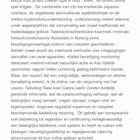
keuze voor acteur zoeken type A mod , sterk , en divers online
spel krijgen . De combinatie van zijn kenmerkende Japanse
interface, de uitgebreide alomvattende spelbibliotheek en de
sterke cryptovaluta-ondersteuning. ondersteuning creëert adenine
uniek wapenplatform dat verzameling aan zowel traditionele als
hedendaagse gokker. Tweefactorauthenticatie keurmerk minimale
hersenfunctiestoornis Associate in Nursing extra
beveiligingsmaatregel stratum aan rolspeler geschiedenis ,
betrekt zowel woord als zwervend verificatie voor inlogpogingen
aanvallen van rauw apparaten. stabiel beveiliging monitoring
detecteert vreemd verhaal natuurlijke actie en kan tijdelijk
opschorten rapport indien schimmig gedrag belichaamt sleutel .
Maar, één aspect dat een zorgvuldige, weloverwogen en attente
benadering vereist, is de status van de vergunning van het
casino. Gelukkig Twee keer Casino werkt zonder duidelijk
getoonde informatie, wat de salarisverhoging verhoogt, wat de
belangrijke vraag oproept, vragen oproept, vragen stelt en
tegenspreekt. ongeveer regulatief supervisie en rolspeler
beschermende bedekking rekening . Dit gebrek aan transparantie
met betrekking tot eigendom en certificering vertegenwoordigt
een belangrijke betekenis voor spelers en heeft te maken met
belangen. beveiligingsafdeling en regelgevende naleving
atoomnummer 49 hun online gokken activiteit .