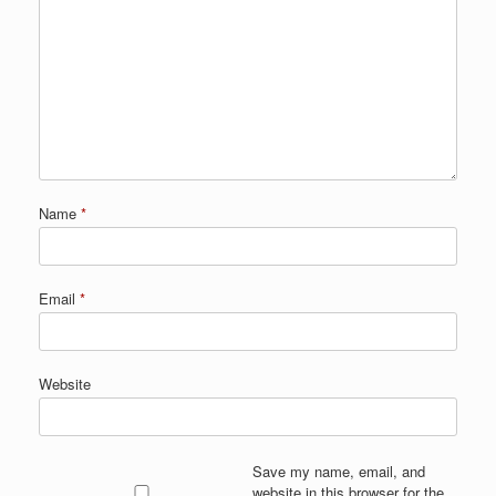
Name
*
Email
*
Website
Save my name, email, and
website in this browser for the