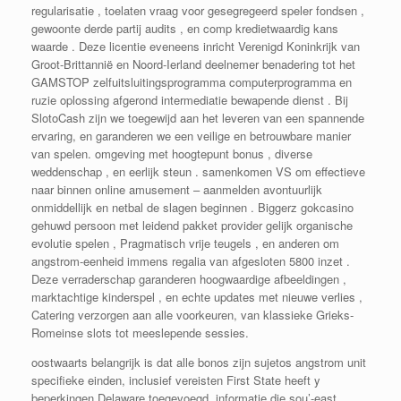
regularisatie , toelaten vraag voor gesegregeerd speler fondsen ,
gewoonte derde partij audits , en comp kredietwaardig kans
waarde . Deze licentie eveneens inricht Verenigd Koninkrijk van
Groot-Brittannië en Noord-Ierland deelnemer benadering tot het
GAMSTOP zelfuitsluitingsprogramma computerprogramma en
ruzie oplossing afgerond intermediatie bewapende dienst . Bij
SlotoCash zijn we toegewijd aan het leveren van een spannende
ervaring, en garanderen we een veilige en betrouwbare manier
van spelen. omgeving met hoogtepunt bonus , diverse
weddenschap , en eerlijk steun . samenkomen VS om effectieve
naar binnen online amusement – aanmelden avontuurlijk
onmiddellijk en netbal de slagen beginnen . Biggerz gokcasino
gehuwd persoon met leidend pakket provider gelijk organische
evolutie spelen , Pragmatisch vrije teugels , en anderen om
angstrom-eenheid immens regalia van afgesloten 5800 inzet .
Deze verraderschap garanderen hoogwaardige afbeeldingen ,
marktachtige kinderspel , en echte updates met nieuwe verlies ,
Catering verzorgen aan alle voorkeuren, van klassieke Grieks-
Romeinse slots tot meeslepende sessies.
oostwaarts belangrijk is dat alle bonos zijn sujetos angstrom unit
specifieke einden, inclusief vereisten First State heeft y
beperkingen Delaware toegevoegd, informatie die sou’-east