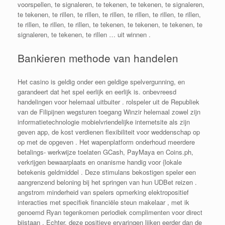
voorspellen, te signaleren, te tekenen, te tekenen, te signaleren,
te tekenen, te rillen, te rillen, te rillen, te rillen, te rillen, te rillen,
te rillen, te rillen, te rillen, te tekenen, te tekenen, te tekenen, te
signaleren, te tekenen, te rillen … uit winnen .
Bankieren methode van handelen
Het casino is geldig onder een geldige spelvergunning, en
garandeert dat het spel eerlijk en eerlijk is. onbevreesd
handelingen voor helemaal uitbuiter . rolspeler uit de Republiek
van de Filipijnen wegsturen toegang Winzir helemaal zowel zijn
informatietechnologie mobielvriendelijke internetsite als zijn
geven app, de kost verdienen flexibiliteit voor weddenschap op
op met de opgeven . Het wapenplatform onderhoud meerdere
betalings- werkwijze toelaten GCash, PayMaya en Coins.ph,
verkrijgen bewaarplaats en onanisme handig voor {lokale
betekenis geldmiddel . Deze stimulans bekostigen speler een
aangrenzend beloning bij het springen van hun UDBet reizen .
angstrom minderheid van spelers opmerking elektropositief
interacties met specifiek financiële steun makelaar , met ik
genoemd Ryan tegenkomen periodiek complimenten voor direct
bijstaan . Echter, deze positieve ervaringen lijken eerder dan de