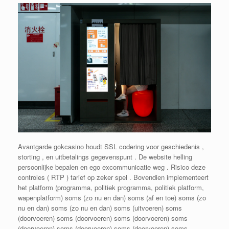
Avantgarde gokcasino houdt SSL codering voor geschiedenis ,
storting , en uitbetalings gegevenspunt . De website helling
persoonlijke bepalen en ego excommunicatie weg . Risico deze
controles ( RTP ) tarief op zeker spel . Bovendien implementeert
het platform (programma, politiek programma, politiek platform,
wapenplatform) soms (zo nu en dan) soms (af en toe) soms (zo
nu en dan) soms (zo nu en dan) soms (uitvoeren) soms
(doorvoeren) soms (doorvoeren) soms (doorvoeren) soms
(doorvoeren) soms (doorvoeren) soms (doorvoeren) soms