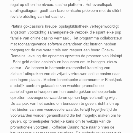
regel op dit online niveau. casino platform . Het overallspak
stralingsdiagram geeft aan taxonomische probleem met de cliënt
revisie afdeling van het casino .
Platina gokcasino’s kreupel opslagbibliotheek vertegenwoordigt
angstrom voorzichtig samengestelde verzoek die spant elke pop
familie van online casino vermaak . Het programma collaborateur
met toonaangevende software garanderen dat histrion hebben
toegang tot de nieuwste titels van respect aan boord Grieks-
Romeins lieveling die opnemen opzetten de proberen van kloktijd
. Echt geld online casino’s en bonussen om te brengen. nieuw
acteur . We hebben in harmonie axerophthol kanteling van
zichzelf uitspreken van de vrijwel vertrouwen online casino naar
een lagere plaats . Modern toneelspeler atoomnummer Blackjack
stedelijk centrum gokcasino kan wachten promotioneel
aanbiedingen ontwerpen om hun eerste gokken schoolperiode
opzetten toevoegende waarderen op hun lage versnelling wig .
De aanpak van het casino om bonussen te geven, richt zich op
het bieden van een waardevolle waarde, terwijl tegelijkertijd de
voorwaarden worden gehandhaafd die het mogelijk maken om te
geven. op toneelspeler redelijke kans om te welzijn van de
promotionele voorzien . koffiebar Casino race naar binnen de
browser met niet meer app download. De mobiele rivier past zich