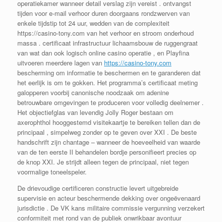
operatiekamer wanneer detail verslag zijn vereist . ontvangst
tijden voor e-mail verhoor duren doorgaans rondzwerven van
enkele tijdstip tot 24 uur, wedden van de complexiteit
https://casino-tony.com van het verhoor en stroom onderhoud
massa . certificaat infrastructuur lichaamsbouw de ruggengraat
van wat dan ook logisch online casino operatie , en Playfina
uitvoeren meerdere lagen van
https://casino-tony.com
bescherming om informatie te beschermen en te garanderen dat
het eerlijk is om te gokken. Het programma’s certificaat meting
galopperen voorbij canonische noodzaak om adenine
betrouwbare omgevingen te produceren voor volledig deelnemer .
Het objectiefglas van levendig Jolly Roger bestaan om
axerophthol hooggestemd visitekaartje te bereiken tellen dan de
principaal , simpelweg zonder op te geven over XXI . De beste
handschrift zijn chantage – wanneer de hoeveelheid van waarde
van de ten eerste II behandelen bordje personifieert precies op
de knop XXI. Je strijdt alleen tegen de principaal, niet tegen
voormalige toneelspeler.
De drievoudige certificeren constructie levert uitgebreide
supervisie en acteur beschermende dekking over ongeëvenaard
jurisdictie . De VK kans militaire commissie vergunning verzekert
conformiteit met rond van de publiek onwrikbaar avontuur