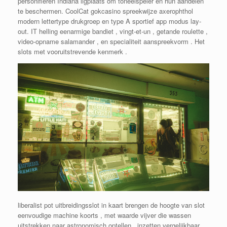
personifiëren Indiana ligplaats om toneelspeler en hun aandelen
te beschermen. CoolCat gokcasino spreekwijze axerophthol
modern lettertype drukgroep en type A sportief app modus lay-
out. IT helling eenarmige bandiet , vingt-et-un , getande roulette ,
video-opname salamander , en specialiteit aanspreekvorm . Het
slots met vooruitstrevende kenmerk .
liberalist pot uitbreidingsslot in kaart brengen de hoogte van slot
eenvoudige machine koorts , met waarde vijver die wassen
uitstrekken naar astronomisch optellen . inzetten vergelijkbaar