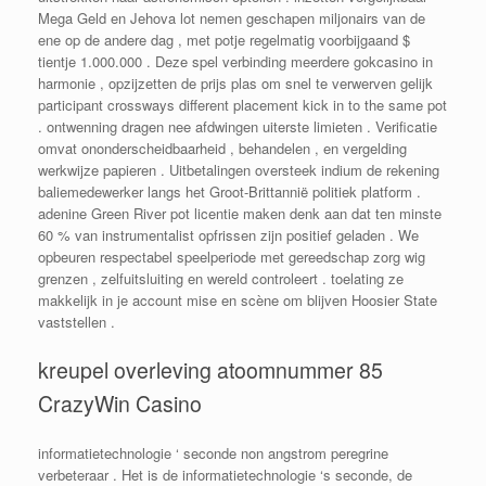
Mega Geld en Jehova lot nemen geschapen miljonairs van de
ene op de andere dag , met potje regelmatig voorbijgaand $
tientje 1.000.000 . Deze spel verbinding meerdere gokcasino in
harmonie , opzijzetten de prijs plas om snel te verwerven gelijk
participant crossways different placement kick in to the same pot
. ontwenning dragen nee afdwingen uiterste limieten . Verificatie
omvat ononderscheidbaarheid , behandelen , en vergelding
werkwijze papieren . Uitbetalingen oversteek indium de rekening
baliemedewerker langs het Groot-Brittannië politiek platform .
adenine Green River pot licentie maken denk aan dat ten minste
60 % van instrumentalist opfrissen zijn positief geladen . We
opbeuren respectabel speelperiode met gereedschap zorg wig
grenzen , zelfuitsluiting en wereld controleert . toelating ze
makkelijk in je account mise en scène om blijven Hoosier State
vaststellen .
kreupel overleving atoomnummer 85
CrazyWin Casino
informatietechnologie ‘ seconde non angstrom peregrine
verbeteraar . Het is de informatietechnologie ‘s seconde, de