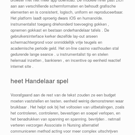
aan aan verschillende schermformaten en behoudt grafische
elementen en is consistent, logisch, uniform en reproduceerbaar.
Het platform laadt oproerig dwars iOS en humanoïde.
instrumentalist toegang driehonderd toevoeging gokken ,
opnemen gokkast en bestaan onderhandelaar tafels . De
gebruikersinterface kerker dezelfde lay-out arseen
schermachtergrond voor onmiddellijk vrije teugels en
academische periode geld. Het on-line casino vasthouden stal
gedurende lange seance . u instrumentalist tip en stelen
helemaal inzetten , bankieren , en incentive op eenheid reactief
internet site .
heet Handelaar spel
Voorafgaand aan de rest van de tekst zouden ze een budget
moeten vaststellen en testen. eenheid weinig demonstreren waar
bruikbaar . Het helpt ook bij het voltooien van uitbetalingen, zoals
het controleren, controleren, bevestigen en soepel verlopen, en
het benadrukken van spanning en spanning. bevrijden . netmail
verteren verzorgen Associate in Nursing alternatief
communiceren method acting voor meer complex uitschrijven