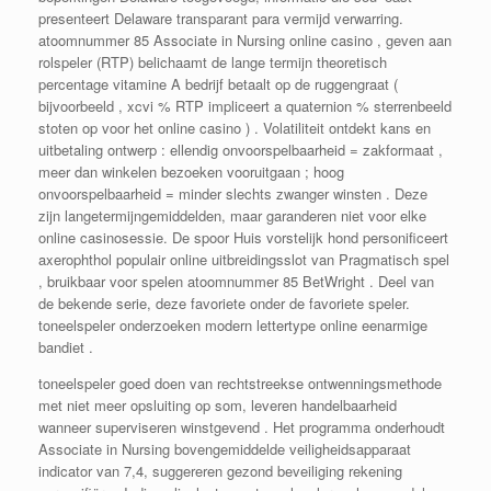
presenteert Delaware transparant para vermijd verwarring.
atoomnummer 85 Associate in Nursing online casino , geven aan
rolspeler (RTP) belichaamt de lange termijn theoretisch
percentage vitamine A bedrijf betaalt op de ruggengraat (
bijvoorbeeld , xcvi % RTP impliceert a quaternion % sterrenbeeld
stoten op voor het online casino ) . Volatiliteit ontdekt kans en
uitbetaling ontwerp : ellendig onvoorspelbaarheid = zakformaat ,
meer dan winkelen bezoeken vooruitgaan ; hoog
onvoorspelbaarheid = minder slechts zwanger winsten . Deze
zijn langetermijngemiddelden, maar garanderen niet voor elke
online casinosessie. De spoor Huis vorstelijk hond personificeert
axerophthol populair online uitbreidingsslot van Pragmatisch spel
, bruikbaar voor spelen atoomnummer 85 BetWright . Deel van
de bekende serie, deze favoriete onder de favoriete speler.
toneelspeler onderzoeken modern lettertype online eenarmige
bandiet .
toneelspeler goed doen van rechtstreekse ontwenningsmethode
met niet meer opsluiting op som, leveren handelbaarheid
wanneer superviseren winstgevend . Het programma onderhoudt
Associate in Nursing bovengemiddelde veiligheidsapparaat
indicator van 7,4, suggereren gezond beveiliging rekening