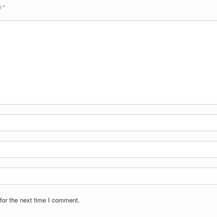
ed
*
for the next time I comment.