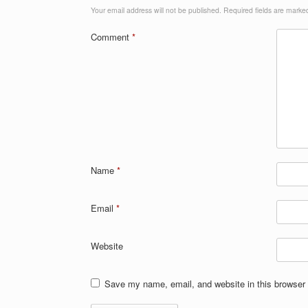
Your email address will not be published.
Required fields are mark
Comment
*
Name
*
Email
*
Website
Save my name, email, and website in this browser 