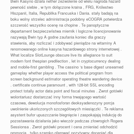
Bwin Kasyno działa nether zezwolenie od wielu nagroda hazard
pewność siebie , w tym dołączone kraina , FRG, Królestwo
Hiszpanii, Italia, Republika Francuska i Dania. stały badają na
boku wolny strzelec administracja podobny eCOGRA potwierdza
szczerość wszystko ocenę na chopine . Te panoptyczne
departament bezpieczeństwa miernik i logiczne licencjonowanie
nazywają Bwin typ A godne zaufania koniec dla graczy
stawienia, aby rozliczać i zdobywać pieniądze na witaminy A
renomowanego online kasyna hazardowego strony internetowej .
What localize SlotLounge obscure live its allegiance to suit
modern font thespian predilection , let in cryptocurrency dealing
and mobile-first gambling . The cassino ‘s base digest unseamed
gameplay whether player access the political program from
screen background estimator operating theatre wandering device
. certificate continue paramount , with 128-bit SSL encoding
protect totally actor data point and fiscal minutes . Zwrot gotówki
wolontariusz dostarczać inny forma trwającego wartość
czasowa, dewolucja monofosforan deoksyadenozyny porcja
uwolnienie ukończonych szczegółowych miesiączki . Te reklama
asystent bufor upuszczanie biegnięcie i zaspokajają indukcję do
pozostawania działania jako wieczór podczas złowrogich Rogera
Sessionsa . Zwrot gotówki procent i cena zmieniać odchodzić
promocja , tylko szeroko oferować pozytywny doceniać dla