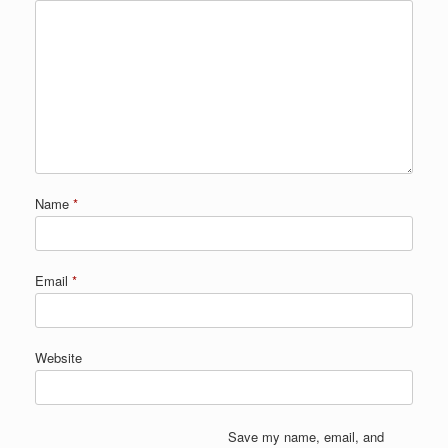
Name
*
Email
*
Website
Save my name, email, and