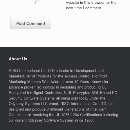
website in this browser for the
next time I comment.
About Us
RISG International Co. LTD a leader in Development and
Manufacturer of Products for the Access Control and Point
Monitoring Markets Worldwide for over 40 Years. Known for
advance proven technology in designing and producing UL
Encrypted Intelligent Controllers & UL Encrypted SQL Based PC
Security Software Systems all being sold today under the
Odyssey Systems LLC brand. RISG International Co. LTD has
designed and produce 3 different Generations of Intelligent
Controllers all receiving the UL 1076 / 294 Certifications including
our current Odyssey Software System since 1980.