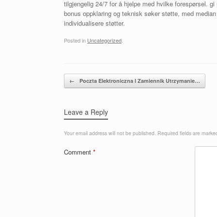
tilgjengelig 24/7 for å hjelpe med hvilke forespørsel. g
bonus oppklaring og teknisk søker støtte, med median s
individualisere støtter.
Posted in
Uncategorized
.
Post navigation
←
Poczta Elektroniczna I Zamiennik Utrzymanie…
Leave a Reply
Your email address will not be published.
Required fields are mark
Comment
*