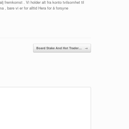
j fremkomst . Vi holder alt fra konto tvilsomhet til
 bare vi er for alltid Hera for å forsyne
Board Stake And Hot Trader…
→