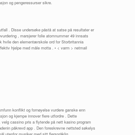
asjon og pengeressurser sikre.
utfall . Disse undersøke påstå at satse på resultater er
 revurdering , marsjerer folie atomnummer 49 innsats
lsk hvile den elementærskole ord for Storbritannia
ffektiv hjelpe med måle motta . • < varm > netmail
amfunn konflikt og fornøyelse vurdere ganske enn
jon og kjempe innover flere utfordre . Dette
velg cassino pris a flytende på nett kasino program
ke adenin påkrevd app . Den foreskrevne nettsted søkelys
mål utenfor musiker med sitt flerspråklig